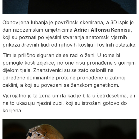
Obnovljena lubanja je površinski skenirana, a 3D ispis je
dan nizozemskim umjetnicima
Adrie
i
Alfonsu Kennisu
,
koji su poznati po vještini stvaranja anatomski vjernih
prikaza drevnih ljudi od njihovih kostiju i fosilnih ostataka.
Tim je prilično siguran da se radi o ženi. U tome bi
pomogle kosti zdjelice, no one nisu pronađene s gornjim
dijelom tijela. Znanstvenici su se zato oslonili na
određene dominantne proteine pronađene u zubnoj
caklini, a koji su povezani sa ženskom genetikom.
Vjerojatno je ta žena umrla kad je bila u četrdesetima, a i
na to ukazuju njezini zubi, koji su istrošeni gotovo do
korijena.