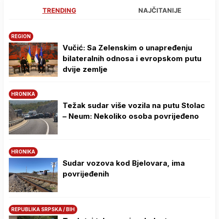
TRENDING
NAJČITANIJE
REGION
Vučić: Sa Zelenskim o unapređenju
bilateralnih odnosa i evropskom putu
dvije zemlje
HRONIKA
Težak sudar više vozila na putu Stolac
– Neum: Nekoliko osoba povrijeđeno
HRONIKA
Sudar vozova kod Bjelovara, ima
povrijeđenih
REPUBLIKA SRPSKA / BIH