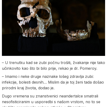
– U trenutku kad se zubi počnu trošiti, žvakanje nije tako
učinkovito kao što bi bilo prije, rekao je dr. Pomeroy.
– Imamo i neke druge naznake lošeg zdravlja zubi:
infekcije, bolesti desnih… Mislim da je toj ženi tada došao
prirodni kraj života, dodao je.
Dugo vremena su znanstvenici neandertalce smatrali
nesofisticiranim u usporedbi s našom vrstom, no to se