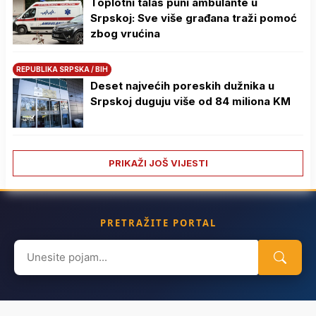
Toplotni talas puni ambulante u
Srpskoj: Sve više građana traži pomoć
zbog vrućina
REPUBLIKA SRPSKA / BIH
Deset najvećih poreskih dužnika u
Srpskoj duguju više od 84 miliona KM
PRIKAŽI JOŠ VIJESTI
PRETRAŽITE PORTAL
Search
for: