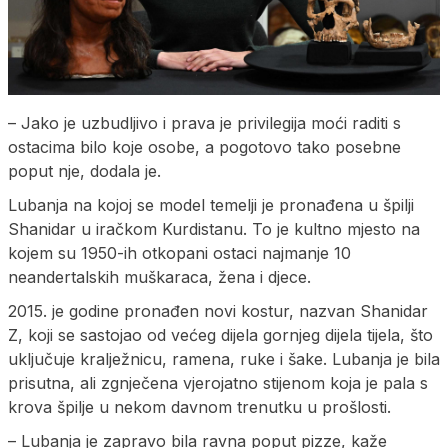
– Jako je uzbudljivo i prava je privilegija moći raditi s
ostacima bilo koje osobe, a pogotovo tako posebne
poput nje, dodala je.
Lubanja na kojoj se model temelji je pronađena u špilji
Shanidar u iračkom Kurdistanu. To je kultno mjesto na
kojem su 1950-ih otkopani ostaci najmanje 10
neandertalskih muškaraca, žena i djece.
2015. je godine pronađen novi kostur, nazvan Shanidar
Z, koji se sastojao od većeg dijela gornjeg dijela tijela, što
uključuje kralježnicu, ramena, ruke i šake. Lubanja je bila
prisutna, ali zgnječena vjerojatno stijenom koja je pala s
krova špilje u nekom davnom trenutku u prošlosti.
– Lubanja je zapravo bila ravna poput pizze, kaže