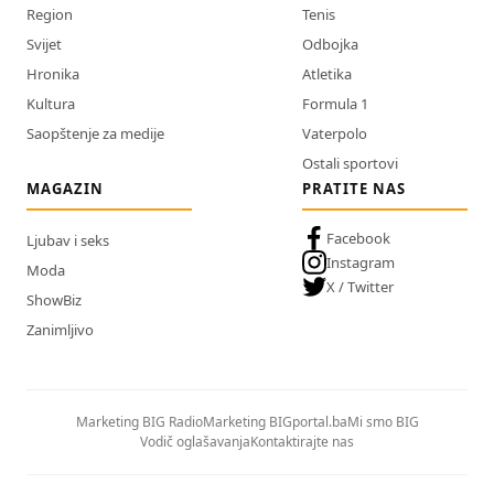
Region
Tenis
Svijet
Odbojka
Hronika
Atletika
Kultura
Formula 1
Saopštenje za medije
Vaterpolo
Ostali sportovi
MAGAZIN
PRATITE NAS
Facebook
Ljubav i seks
Instagram
Moda
X / Twitter
ShowBiz
Zanimljivo
Marketing BIG Radio
Marketing BIGportal.ba
Mi smo BIG
Vodič oglašavanja
Kontaktirajte nas