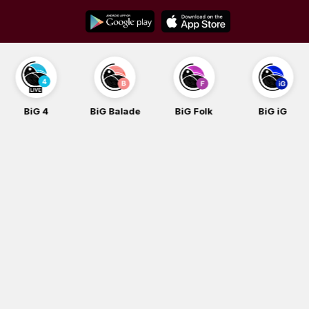
Skip
to
content
BiG 4
BiG Balade
BiG Folk
BiG iG