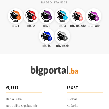
RADIO STANICE
BiG 1
BiG 2
BiG 3
BiG 4
BiG Balade
BiG Folk
BiG iG
BiG Rock
VIJESTI
SPORT
Banja Luka
Fudbal
Republika Srpska / BiH
Košarka