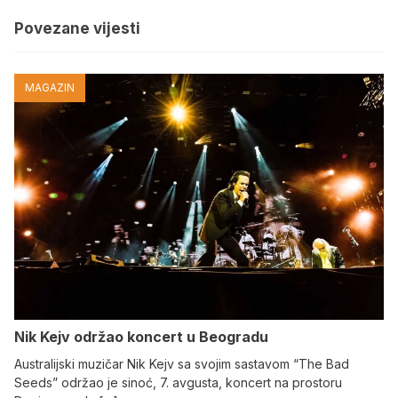
Povezane vijesti
MAGAZIN
Nik Kejv održao koncert u Beogradu
Australijski muzičar Nik Kejv sa svojim sastavom “The Bad
Seeds” održao je sinoć, 7. avgusta, koncert na prostoru