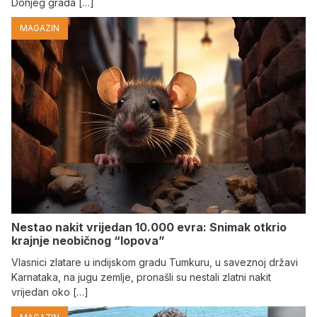
Donjeg grada […]
MAGAZIN
Nestao nakit vrijedan 10.000 evra: Snimak otkrio
krajnje neobičnog “lopova”
Vlasnici zlatare u indijskom gradu Tumkuru, u saveznoj državi
Karnataka, na jugu zemlje, pronašli su nestali zlatni nakit
vrijedan oko […]