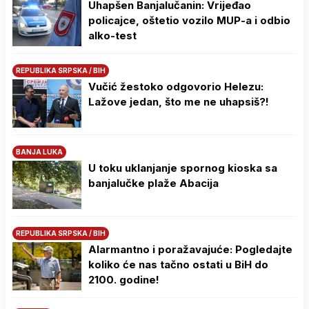
Uhapšen Banjalučanin: Vrijeđao
policajce, oštetio vozilo MUP-a i odbio
alko-test
REPUBLIKA SRPSKA / BIH
Vučić žestoko odgovorio Helezu:
Lažove jedan, što me ne uhapsiš?!
BANJA LUKA
U toku uklanjanje spornog kioska sa
banjalučke plaže Abacija
REPUBLIKA SRPSKA / BIH
Alarmantno i poražavajuće: Pogledajte
koliko će nas tačno ostati u BiH do
2100. godine!