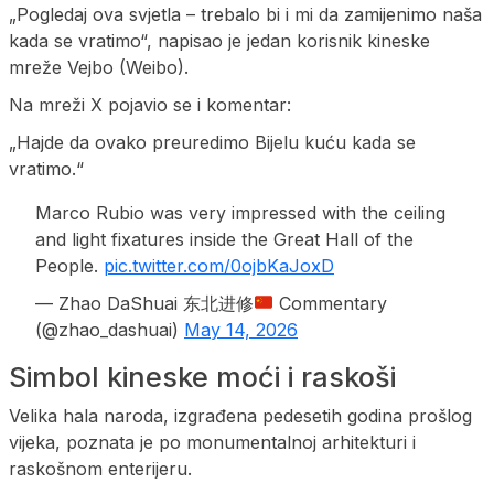
„Pogledaj ova svjetla – trebalo bi i mi da zamijenimo naša
kada se vratimo“, napisao je jedan korisnik kineske
mreže Vejbo (Weibo).
Na mreži X pojavio se i komentar:
„Hajde da ovako preuredimo Bijelu kuću kada se
vratimo.“
Marco Rubio was very impressed with the ceiling
and light fixatures inside the Great Hall of the
People.
pic.twitter.com/0ojbKaJoxD
— Zhao DaShuai 东北进修
Commentary
(@zhao_dashuai)
May 14, 2026
Simbol kineske moći i raskoši
Velika hala naroda, izgrađena pedesetih godina prošlog
vijeka, poznata je po monumentalnoj arhitekturi i
raskošnom enterijeru.