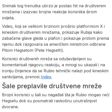
Snimak tog trenutka ubrzo je postao hit na društvenim
mrežama i izazvao brojne reakcije korisnika širom
svijeta.
Video, koji se velikom brzinom proširio platformom X i
kineskim društvenim mrežama, prikazuje Rubija kako
zabačene glave gleda u plafon i pokazuje prstom prema
njemu dok razgovara sa američkim ministrom odbrane
Pitom Hegsetom (Pete Hegseth).
Korisnici društvenih mreža sa oduševljenjem su
komentarisali njegovu reakciju, a mnogi su ukazali i na
ironiju činjenice da se Rubio tehnički nalazi pod kineskim
sankcijama, prenosi
Index
.
Šale preplavile društvene mreže
Brojni korisnici u šali su nagađali šta je Rubio mogao reći
Hegsetu dok su posmatrali raskošnu unutrašnjost
dvorane.