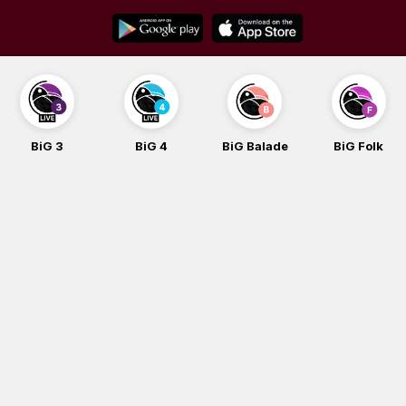
Skip
to
content
BiG 4
BiG Balade
BiG Folk
BiG iG