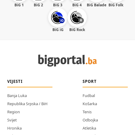
BiG 1
BiG 2
BiG 3
BiG 4
BiG Balade
BiG Folk
BiG iG
BiG Rock
VIJESTI
SPORT
Banja Luka
Fudbal
Republika Srpska / BiH
Košarka
Region
Tenis
Svijet
Odbojka
Hronika
Atletika