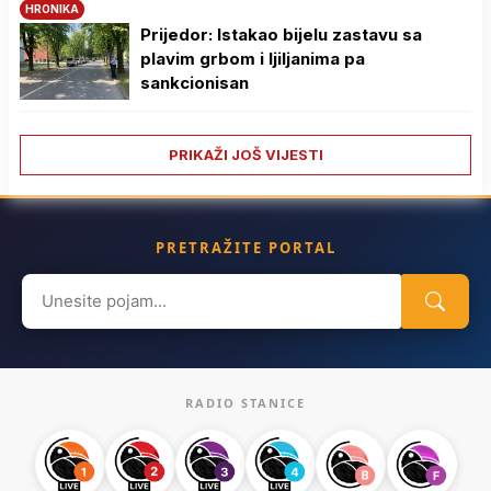
HRONIKA
Prijedor: Istakao bijelu zastavu sa
plavim grbom i ljiljanima pa
sankcionisan
PRIKAŽI JOŠ VIJESTI
PRETRAŽITE PORTAL
Search
for:
RADIO STANICE