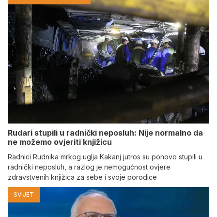
Rudari stupili u radnički neposluh: Nije normalno da
ne možemo ovjeriti knjižicu
Radnici Rudnika mrkog uglja Kakanj jutros su ponovo stupili u
radnički neposluh, a razlog je nemogućnost ovjere
zdravstvenih knjižica za sebe i svoje porodice
SVIJET