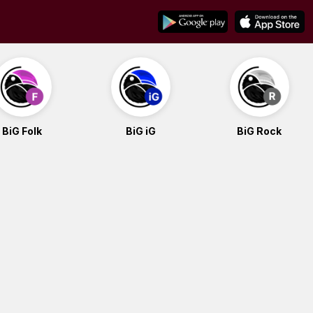
BiG Folk
BiG iG
BiG Rock