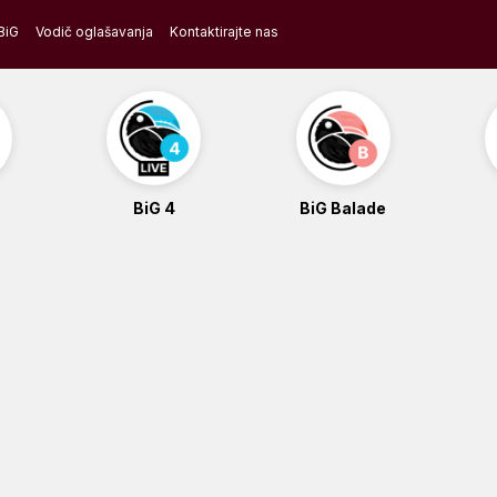
BiG
Vodič oglašavanja
Kontaktirajte nas
BiG 4
BiG Balade