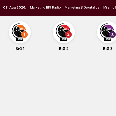
Skip
08. Aug 2026.
Marketing BIG Radio
Marketing BiGportal.ba
Mi smo 
to
content
BiG 1
BiG 2
BiG 3