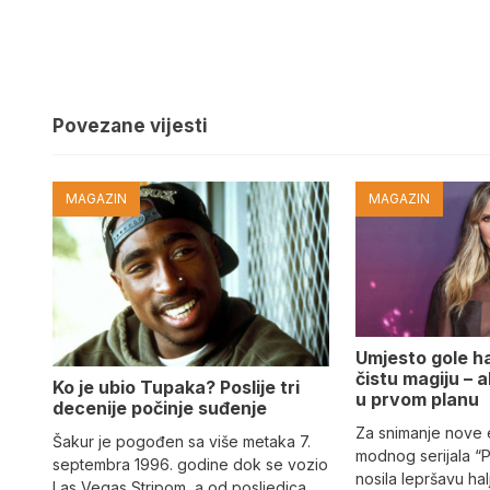
Povezane vijesti
MAGAZIN
MAGAZIN
Umjesto gole hal
čistu magiju – al
Ko je ubio Tupaka? Poslije tri
u prvom planu
decenije počinje suđenje
Za snimanje nove
Šakur je pogođen sa više metaka 7.
modnog serijala “
septembra 1996. godine dok se vozio
nosila lepršavu hal
Las Vegas Stripom, a od posljedica