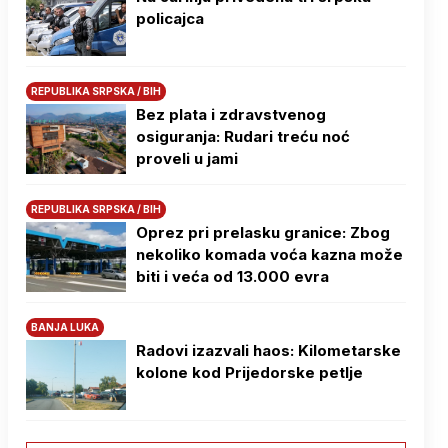
policajca
REPUBLIKA SRPSKA / BIH
Bez plata i zdravstvenog
osiguranja: Rudari treću noć
proveli u jami
REPUBLIKA SRPSKA / BIH
Oprez pri prelasku granice: Zbog
nekoliko komada voća kazna može
biti i veća od 13.000 evra
BANJA LUKA
Radovi izazvali haos: Kilometarske
kolone kod Prijedorske petlje