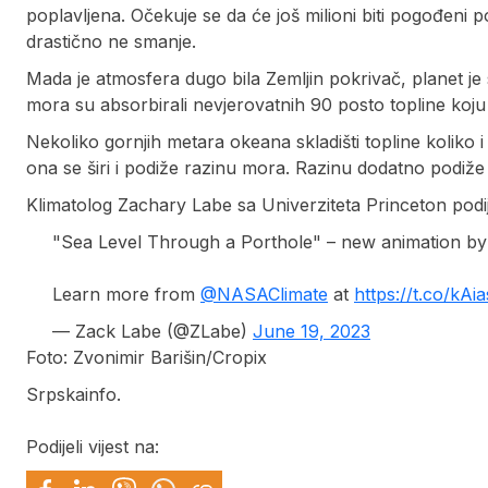
poplavljena. Očekuje se da će još milioni biti pogođeni
drastično ne smanje.
Mada je atmosfera dugo bila Zemljin pokrivač, planet je 
mora su absorbirali nevjerovatnih 90 posto topline koju
Nekoliko gornjih metara okeana skladišti topline koliko 
ona se širi i podiže razinu mora. Razinu dodatno podiže
Klimatolog Zachary Labe sa Univerziteta Princeton podije
"Sea Level Through a Porthole" – new animation b
Learn more from
@NASAClimate
at
https://t.co/kAi
— Zack Labe (@ZLabe)
June 19, 2023
Foto: Zvonimir Barišin/Cropix
Srpskainfo.
Podijeli vijest na: