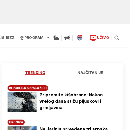
BIG BIZZ
PROGRAM
UŽIVO
TRENDING
NAJČITANIJE
REPUBLIKA SRPSKA / BIH
Pripremite kišobrane: Nakon
vrelog dana stižu pljuskovi i
grmljavina
HRONIKA
Na Јarinju privedena tri srpska