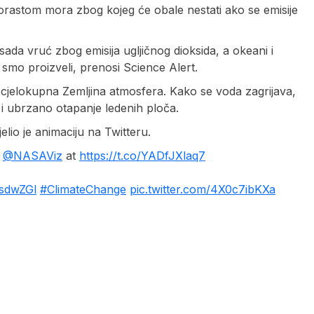
 porastom mora zbog kojeg će obale nestati ako se emisije
sada vruć zbog emisija ugljičnog dioksida, a okeani i
 smo proizveli, prenosi Science Alert.
i cjelokupna Zemljina atmosfera. Kako se voda zagrijava,
 i ubrzano otapanje ledenih ploča.
lio je animaciju na Twitteru.
y
@NASAViz
at
https://t.co/YADfJXlaq7
asdwZGl
#ClimateChange
pic.twitter.com/4X0c7ibKXa