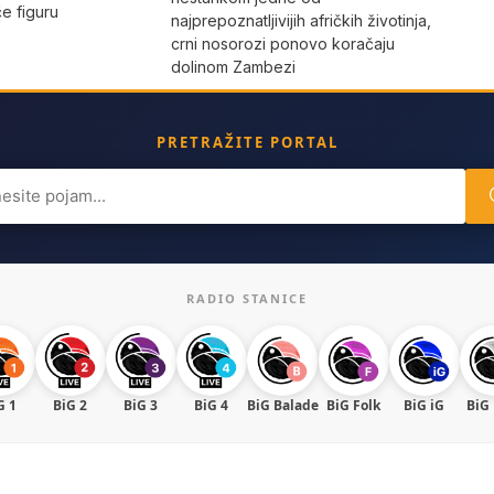
iče figuru
najprepoznatljivijih afričkih životinja,
crni nosorozi ponovo koračaju
dolinom Zambezi
PRETRAŽITE PORTAL
ch
RADIO STANICE
G 1
BiG 2
BiG 3
BiG 4
BiG Balade
BiG Folk
BiG iG
BiG