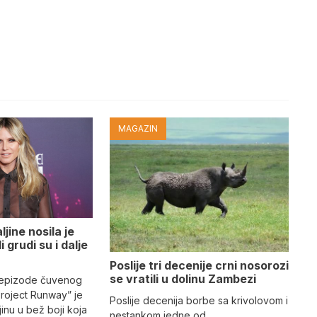
MAGAZIN
jine nosila je
i grudi su i dalje
Poslije tri decenije crni nosorozi
se vratili u dolinu Zambezi
 epizode čuvenog
Project Runway” je
Poslije decenija borbe sa krivolovom i
jinu u bež boji koja
nestankom jedne od