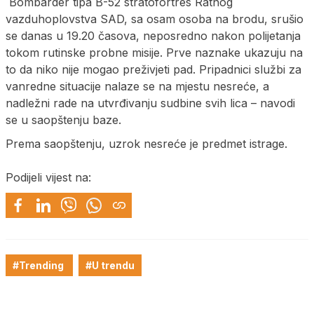
Bombarder tipa B-52 stratofortres Ratnog
vazduhoplovstva SAD, sa osam osoba na brodu, srušio
se danas u 19.20 časova, neposredno nakon polijetanja
tokom rutinske probne misije. Prve naznake ukazuju na
to da niko nije mogao preživjeti pad. Pripadnici službi za
vanredne situacije nalaze se na mjestu nesreće, a
nadležni rade na utvrđivanju sudbine svih lica – navodi
se u saopštenju baze.
Prema saopštenju, uzrok nesreće je predmet istrage.
Podijeli vijest na:
#Trending
#U trendu