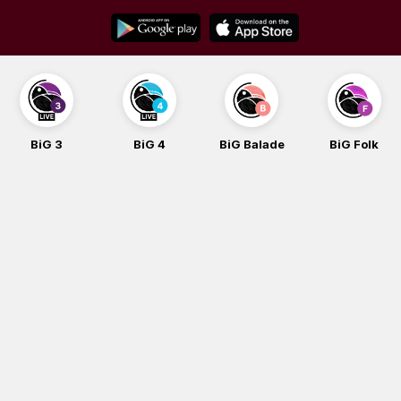
Skip
to
content
BiG 3
BiG 4
BiG Balade
BiG Folk