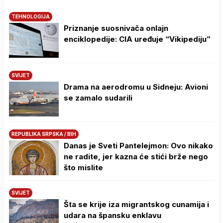
TEHNOLOGIJA
Priznanje suosnivača onlajn
enciklopedije: CIA uređuje “Vikipediju”
SVIJET
Drama na aerodromu u Sidneju: Avioni
se zamalo sudarili
REPUBLIKA SRPSKA / BIH
Danas je Sveti Pantelejmon: Ovo nikako
ne radite, jer kazna će stići brže nego
što mislite
SVIJET
Šta se krije iza migrantskog cunamija i
udara na špansku enklavu