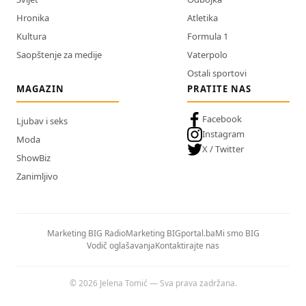
Hronika
Atletika
Kultura
Formula 1
Saopštenje za medije
Vaterpolo
Ostali sportovi
MAGAZIN
PRATITE NAS
Facebook
Ljubav i seks
Instagram
Moda
X / Twitter
ShowBiz
Zanimljivo
Marketing BIG Radio
Marketing BIGportal.ba
Mi smo BIG
Vodič oglašavanja
Kontaktirajte nas
© 2026 Jelena Tomić — Sva prava zadržana.