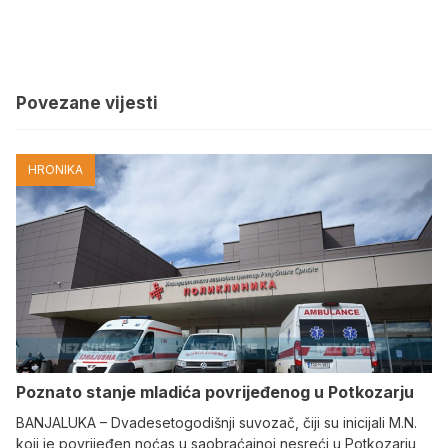
Povezane vijesti
HRONIKA
Poznato stanje mladića povrijeđenog u Potkozarju
BANJALUKA – Dvadesetogodišnji suvozač, čiji su inicijali M.N.
koji je povrijeđen noćas u saobraćajnoj nesreći u Potkozarju,