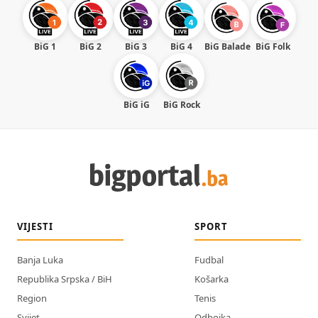
BiG 1
BiG 2
BiG 3
BiG 4
BiG Balade
BiG Folk
BiG iG
BiG Rock
VIJESTI
SPORT
Banja Luka
Fudbal
Republika Srpska / BiH
Košarka
Region
Tenis
Svijet
Odbojka