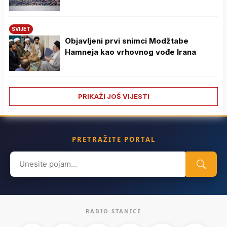
SVIJET
Objavljeni prvi snimci Modžtabe
Hamneja kao vrhovnog vođe Irana
PRIKAŽI JOŠ VIJESTI
PRETRAŽITE PORTAL
Search
for:
RADIO STANICE