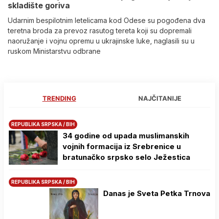
skladište goriva
Udarnim bespilotnim letelicama kod Odese su pogođena dva
teretna broda za prevoz rasutog tereta koji su dopremali
naoružanje i vojnu opremu u ukrajinske luke, naglasili su u
ruskom Ministarstvu odbrane
TRENDING
NAJČITANIJE
REPUBLIKA SRPSKA / BIH
34 godine od upada muslimanskih
vojnih formacija iz Srebrenice u
bratunačko srpsko selo Јežestica
REPUBLIKA SRPSKA / BIH
Danas je Sveta Petka Trnova