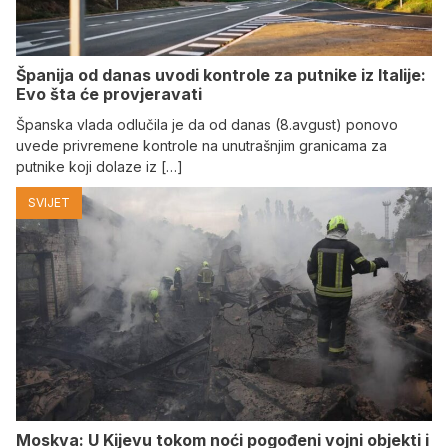
Španija od danas uvodi kontrole za putnike iz Italije:
Evo šta će provjeravati
Španska vlada odlučila je da od danas (8.avgust) ponovo
uvede privremene kontrole na unutrašnjim granicama za
putnike koji dolaze iz […]
SVIJET
Moskva: U Kijevu tokom noći pogođeni vojni objekti i