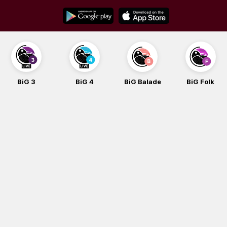
Skip
to
content
BiG 3
BiG 4
BiG Balade
BiG Folk