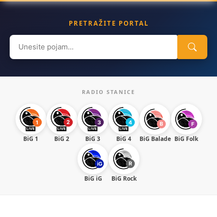
PRETRAŽITE PORTAL
Search
for:
RADIO STANICE
BiG 1
BiG 2
BiG 3
BiG 4
BiG Balade
BiG Folk
BiG iG
BiG Rock