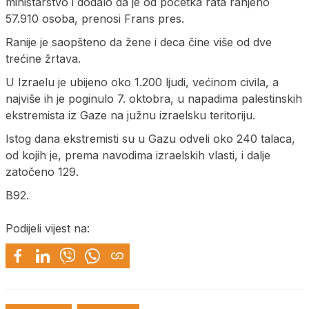
ministarstvo i dodalo da je od početka rata ranjeno
57.910 osoba, prenosi Frans pres.
Ranije je saopšteno da žene i deca čine više od dve
trećine žrtava.
U Izraelu je ubijeno oko 1.200 ljudi, većinom civila, a
najviše ih je poginulo 7. oktobra, u napadima palestinskih
ekstremista iz Gaze na južnu izraelsku teritoriju.
Istog dana ekstremisti su u Gazu odveli oko 240 talaca,
od kojih je, prema navodima izraelskih vlasti, i dalje
zatočeno 129.
B92.
Podijeli vijest na: