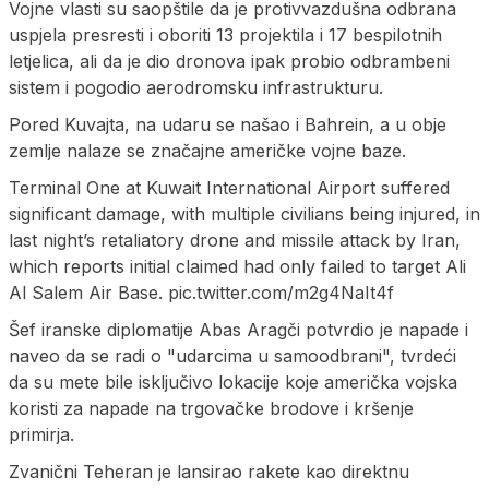
Vojne vlasti su saopštile da je protivvazdušna odbrana
uspjela presresti i oboriti 13 projektila i 17 bespilotnih
letjelica, ali da je dio dronova ipak probio odbrambeni
sistem i pogodio aerodromsku infrastrukturu.
Pored Kuvajta, na udaru se našao i Bahrein, a u obje
zemlje nalaze se značajne američke vojne baze.
Terminal One at Kuwait International Airport suffered
significant damage, with multiple civilians being injured, in
last night’s retaliatory drone and missile attack by Iran,
which reports initial claimed had only failed to target Ali
Al Salem Air Base. pic.twitter.com/m2g4NaIt4f
Šef iranske diplomatije Abas Aragči potvrdio je napade i
naveo da se radi o "udarcima u samoodbrani", tvrdeći
da su mete bile isključivo lokacije koje američka vojska
koristi za napade na trgovačke brodove i kršenje
primirja.
Zvanični Teheran je lansirao rakete kao direktnu