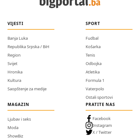
VIJESTI
SPORT
Banja Luka
Fudbal
Republika Srpska / BiH
Košarka
Region
Tenis
Svijet
Odbojka
Hronika
Atletika
Kultura
Formula 1
Saopštenje za medije
Vaterpolo
Ostali sportovi
MAGAZIN
PRATITE NAS
Facebook
Ljubav i seks
Instagram
Moda
X / Twitter
ShowBiz