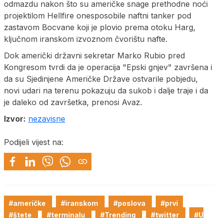
odmazdu nakon što su američke snage prethodne noći
projektilom Hellfire onesposobile naftni tanker pod
zastavom Bocvane koji je plovio prema otoku Harg,
ključnom iranskom izvoznom čvorištu nafte.
Dok američki državni sekretar Marko Rubio pred
Kongresom tvrdi da je operacija "Epski gnjev" završena i
da su Sjedinjene Američke Države ostvarile pobjedu,
novi udari na terenu pokazuju da sukob i dalje traje i da
je daleko od završetka, prenosi Avaz.
Izvor:
nezavisne
Podijeli vijest na:
#američke
#iranskom
#poslova
#prvi
#štete
#terminalu
#Trending
#twitter
#U