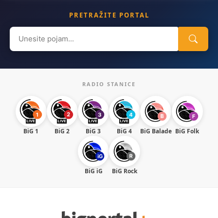
PRETRAŽITE PORTAL
Search
for:
RADIO STANICE
BiG 1
BiG 2
BiG 3
BiG 4
BiG Balade
BiG Folk
BiG iG
BiG Rock