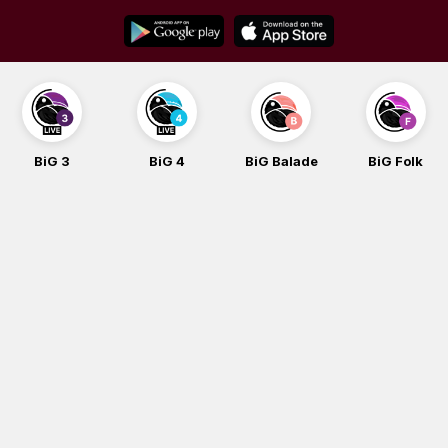
Skip
to
content
BiG 3
BiG 4
BiG Balade
BiG Folk