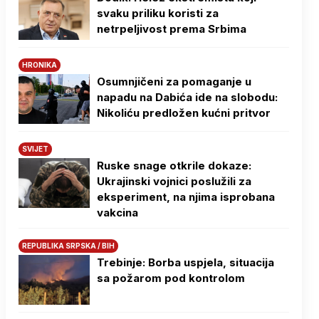
svaku priliku koristi za
netrpeljivost prema Srbima
HRONIKA
Osumnjičeni za pomaganje u
napadu na Dabića ide na slobodu:
Nikoliću predložen kućni pritvor
SVIJET
Ruske snage otkrile dokaze:
Ukrajinski vojnici poslužili za
eksperiment, na njima isprobana
vakcina
REPUBLIKA SRPSKA / BIH
Trebinje: Borba uspjela, situacija
sa požarom pod kontrolom