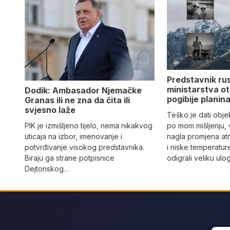
Predstavnik ru
ministarstva ot
Dodik: Ambasador Njemačke
pogibije planina
Granas ili ne zna da čita ili
svjesno laže
Teško je dati objek
PIK je izmišljeno tijelo, nema nikakvog
po mom mišljenju, 
uticaja na izbor, imenovanje i
nagla promjena at
potvrđivanje visokog predstavnika.
i niske temperatur
Biraju ga strane potpisnice
odigrali veliku ulo
Dejtonskog…