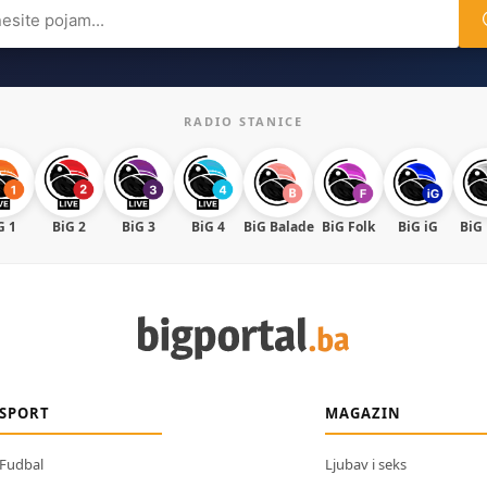
ch
RADIO STANICE
G 1
BiG 2
BiG 3
BiG 4
BiG Balade
BiG Folk
BiG iG
BiG
SPORT
MAGAZIN
Fudbal
Ljubav i seks