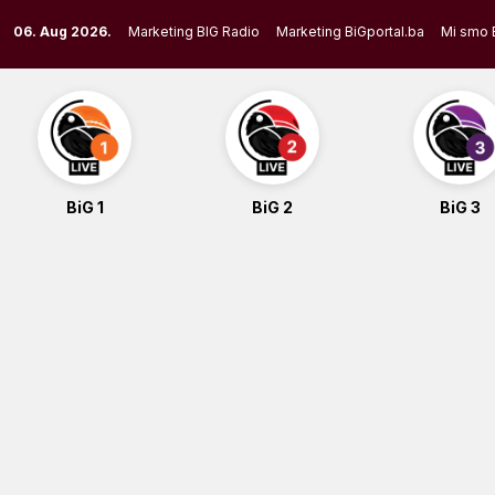
Skip
06. Aug 2026.
Marketing BIG Radio
Marketing BiGportal.ba
Mi smo 
to
content
BiG 1
BiG 2
BiG 3