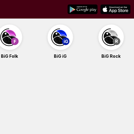
BiG Folk
BiG iG
BiG Rock