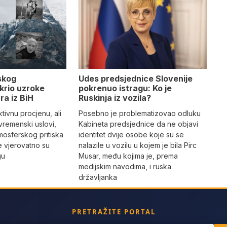
Udes predsjednice Slovenije
skog
pokrenuo istragu: Ko je
krio uzroke
Ruskinja iz vozila?
ra iz BiH
Posebno je problematizovao odluku
tivnu procjenu, ali
Kabineta predsjednice da ne objavi
vremenski uslovi,
identitet dvije osobe koje su se
mosferskog pritiska
nalazile u vozilu u kojem je bila Pirc
e vjerovatno su
Musar, među kojima je, prema
gu
medijskim navodima, i ruska
državljanka
PRETRAŽITE PORTAL