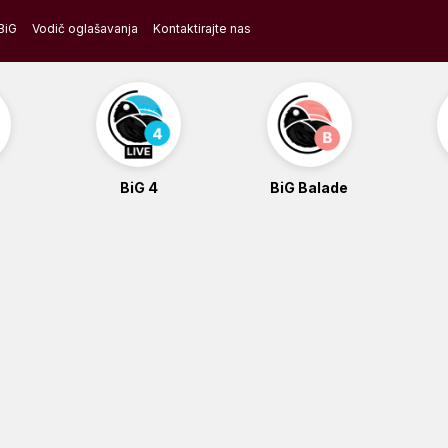
BiG
Vodič oglašavanja
Kontaktirajte nas
BiG 4
BiG Balade