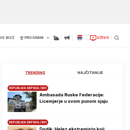
BIG BIZZ
PROGRAM
UŽIVO
TRENDING
NAJČITANIJE
REPUBLIKA SRPSKA / BIH
Ambasada Ruske Federacije:
Licemjerje u svom punom sjaju
REPUBLIKA SRPSKA / BIH
Dodik: Helez ekstremista koji