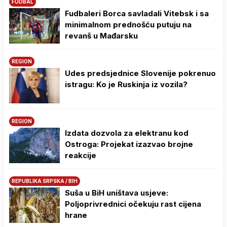
FUDBAL
Fudbaleri Borca savladali Vitebsk i sa
minimalnom prednošću putuju na
revanš u Mađarsku
REGION
Udes predsjednice Slovenije pokrenuo
istragu: Ko je Ruskinja iz vozila?
REGION
Izdata dozvola za elektranu kod
Ostroga: Projekat izazvao brojne
reakcije
REPUBLIKA SRPSKA / BIH
Suša u BiH uništava usjeve:
Poljoprivrednici očekuju rast cijena
hrane