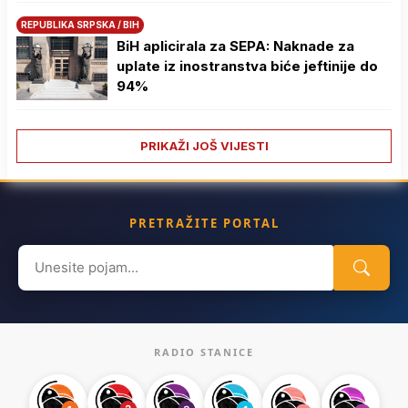
REPUBLIKA SRPSKA / BIH
BiH aplicirala za SEPA: Naknade za
uplate iz inostranstva biće jeftinije do
94%
PRIKAŽI JOŠ VIJESTI
PRETRAŽITE PORTAL
Search
for:
RADIO STANICE