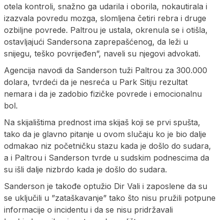
otela kontroli, snažno ga udarila i oborila, nokautirala i
izazvala povredu mozga, slomljena četiri rebra i druge
ozbiljne povrede. Paltrou je ustala, okrenula se i otišla,
ostavljajući Sandersona zaprepašćenog, da leži u
snijegu, teško povrijeđen”, naveli su njegovi advokati.
Agencija navodi da Sanderson tuži Paltrou za 300.000
dolara, tvrdeći da je nesreća u Park Sitiju rezultat
nemara i da je zadobio fizičke povrede i emocionalnu
bol.
Na skijalištima prednost ima skijaš koji se prvi spušta,
tako da je glavno pitanje u ovom slučaju ko je bio dalje
odmakao niz početničku stazu kada je došlo do sudara,
a i Paltrou i Sanderson tvrde u sudskim podnescima da
su išli dalje nizbrdo kada je došlo do sudara.
Sanderson je takođe optužio Dir Vali i zaposlene da su
se uključili u ”zataškavanje” tako što nisu pružili potpune
informacije o incidentu i da se nisu pridržavali