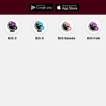
Skip
to
content
BiG 3
BiG 4
BiG Balade
BiG Folk