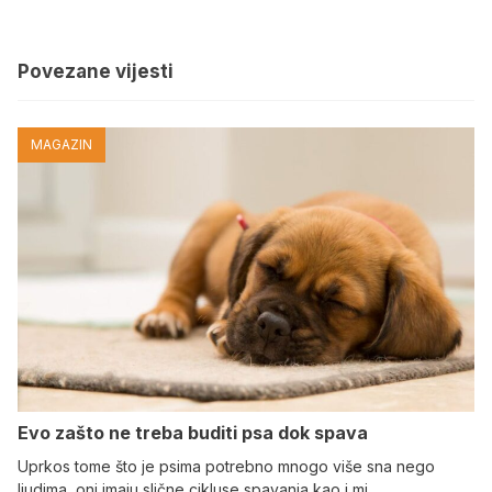
Povezane vijesti
MAGAZIN
Evo zašto ne treba buditi psa dok spava
Uprkos tome što je psima potrebno mnogo više sna nego
ljudima, oni imaju slične cikluse spavanja kao i mi