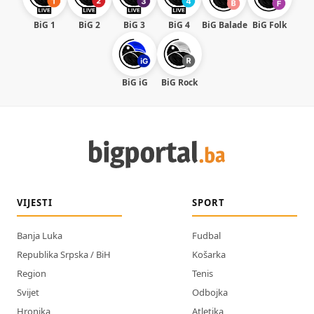
BiG 1
BiG 2
BiG 3
BiG 4
BiG Balade
BiG Folk
BiG iG
BiG Rock
VIJESTI
SPORT
Banja Luka
Fudbal
Republika Srpska / BiH
Košarka
Region
Tenis
Svijet
Odbojka
Hronika
Atletika