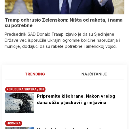
Tramp odbrusio Zelenskom: Ništa od raketa, i nama
su potrebne
Predsednik SAD Donald Tramp izjavio je da su Sjedinjene
Države već isporučile Ukrajini ogromne količine naoružanja i
municije, dodajući da su rakete potrebne i američkoj vojsci.
TRENDING
NAJČITANIJE
REPUBLIKA SRPSKA / BIH
Pripremite kišobrane: Nakon vrelog
dana stižu pljuskovi i grmljavina
HRONIKA