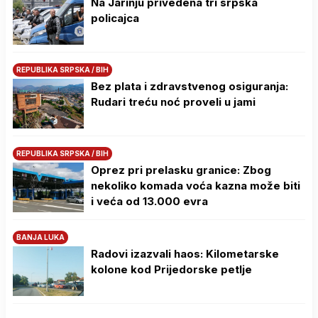
Na Јarinju privedena tri srpska
policajca
REPUBLIKA SRPSKA / BIH
Bez plata i zdravstvenog osiguranja:
Rudari treću noć proveli u jami
REPUBLIKA SRPSKA / BIH
Oprez pri prelasku granice: Zbog
nekoliko komada voća kazna može biti
i veća od 13.000 evra
BANJA LUKA
Radovi izazvali haos: Kilometarske
kolone kod Prijedorske petlje