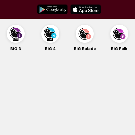
Skip
to
content
BiG 3
BiG 4
BiG Balade
BiG Folk