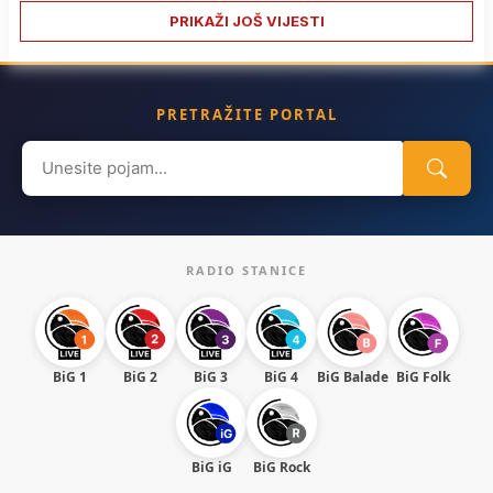
PRIKAŽI JOŠ VIJESTI
PRETRAŽITE PORTAL
Search
for:
RADIO STANICE
BiG 1
BiG 2
BiG 3
BiG 4
BiG Balade
BiG Folk
BiG iG
BiG Rock