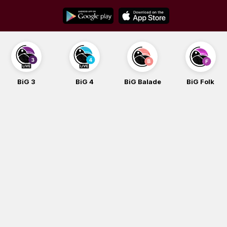
Skip
to
content
BiG 3
BiG 4
BiG Balade
BiG Folk