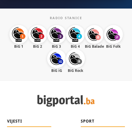
RADIO STANICE
BiG 1
BiG 2
BiG 3
BiG 4
BiG Balade
BiG Folk
BiG iG
BiG Rock
VIJESTI
SPORT