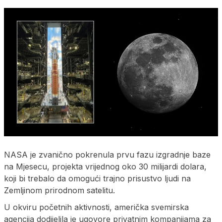
NASA je zvanično pokrenula prvu fazu izgradnje baze
na Mjesecu, projekta vrijednog oko 30 milijardi dolara,
koji bi trebalo da omogući trajno prisustvo ljudi na
Zemljinom prirodnom satelitu.
U okviru početnih aktivnosti, američka svemirska
agencija dodijelila je ugovore privatnim kompanijama za