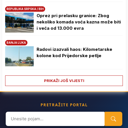
REPUBLIKA SRPSKA / BIH
Oprez pri prelasku granice: Zbog
nekoliko komada voća kazna može biti
i veća od 13.000 evra
BANJA LUKA
Radovi izazvali haos: Kilometarske
kolone kod Prijedorske petlje
PRIKAŽI JOŠ VIJESTI
PRETRAŽITE PORTAL
Search
for: