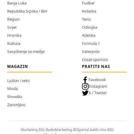
Banja Luka
Fudbal
Republika Srpska / BiH
Košarka
Region
Tenis
Svijet
Odbojka
Hronika
Atletika
Kultura
Formula 1
Saopštenje za medije
Vaterpolo
Ostali sportovi
MAGAZIN
PRATITE NAS
Facebook
Ljubav i seks
Instagram
Moda
X / Twitter
ShowBiz
Zanimljivo
Marketing BIG Radio
Marketing BIGportal.ba
Mi smo BIG