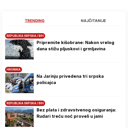
TRENDING
NAJČITANIJE
REPUBLIKA SRPSKA / BIH
Pripremite kišobrane: Nakon vrelog
dana stižu pljuskovi i grmljavina
HRONIKA
Na Јarinju privedena tri srpska
policajca
REPUBLIKA SRPSKA / BIH
Bez plata i zdravstvenog osiguranja:
Rudari treću noć proveli u jami