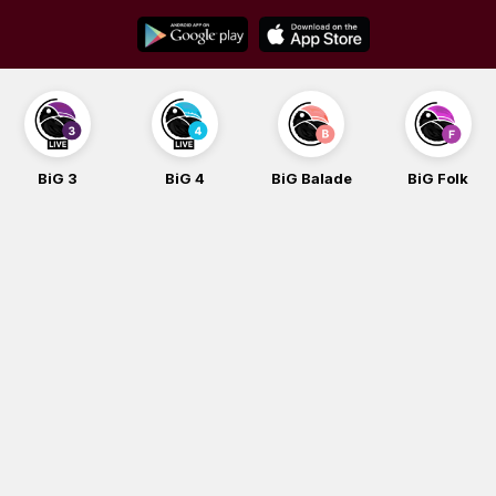
Skip
to
content
BiG 3
BiG 4
BiG Balade
BiG Folk