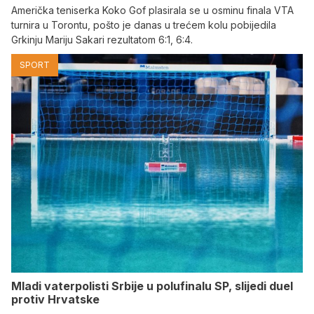
Američka teniserka Koko Gof plasirala se u osminu finala VTA
turnira u Torontu, pošto je danas u trećem kolu pobijedila
Grkinju Mariju Sakari rezultatom 6:1, 6:4.
SPORT
Mladi vaterpolisti Srbije u polufinalu SP, slijedi duel
protiv Hrvatske