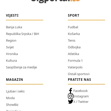
VIJESTI
SPORT
Banja Luka
Fudbal
Republika Srpska / BiH
Košarka
Region
Tenis
Svijet
Odbojka
Hronika
Atletika
Kultura
Formula 1
Saopštenje za medije
Vaterpolo
Ostali sportovi
MAGAZIN
PRATITE NAS
Facebook
Ljubav i seks
Instagram
Moda
X / Twitter
ShowBiz