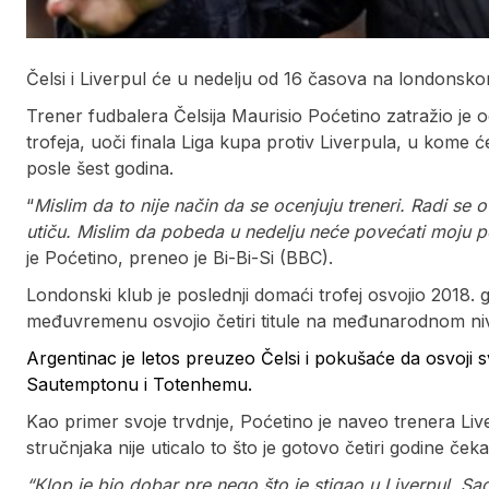
Čelsi i Liverpul će u nedelju od 16 časova na londonskom
Trener fudbalera Čelsija Maurisio Poćetino zatražio je 
trofeja, uoči finala Liga kupa protiv Liverpula, u kome ć
posle šest godina.
“
Mislim da to nije način da se ocenjuju treneri. Radi se 
utiču. Mislim da pobeda u nedelju neće povećati moju popu
je Poćetino, preneo je Bi-Bi-Si (BBC).
Londonski klub je poslednji domaći trofej osvojio 2018. g
međuvremenu osvojio četiri titule na međunarodnom ni
Argentinac je letos preuzeo Čelsi i pokušaće da osvoji s
Sautemptonu i Totenhemu.
Kao primer svoje trvdnje, Poćetino je naveo trenera Li
stručnjaka nije uticalo to što je gotovo četiri godine čeka
“Кlop je bio dobar pre nego što je stigao u Liverpul. Sada