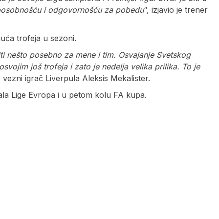
 sposobnošću i odgovornošću za pobedu
“, izjavio je trener
guća trofeja u sezoni.
iti nešto posebno za mene i tim. Osvajanje Svetskog
ojim još trofeja i zato je nedelja velika prilika. To je
e vezni igrač Liverpula Aleksis Mekalister.
finala Lige Evropa i u petom kolu FA kupa.