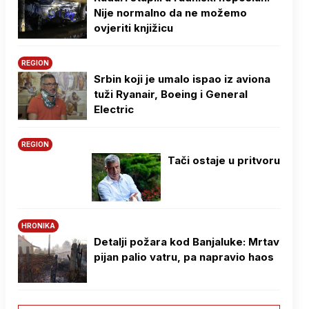
Nije normalno da ne možemo
ovjeriti knjižicu
REGION
Srbin koji je umalo ispao iz aviona
tuži Ryanair, Boeing i General
Electric
REGION
Tači ostaje u pritvoru
HRONIKA
Detalji požara kod Banjaluke: Mrtav
pijan palio vatru, pa napravio haos