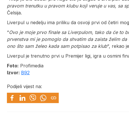
pravom trenutku u pravom klubu koji veruje u vas, sa
Čelsija.
Liverpul u nedelju ima priliku da osvoji prvi od četiri mo
“
Ovo je moje prvo finale sa Liverpulom, tako da će to b
prvenstva mi je pomoglo da shvatim da zaista želim da osv
ono što sam želeo kada sam potpisao za klub
“, rekao j
Liverpul je trenutno prvi u Premijer ligi, igra u osmini 
Foto:
Profimedia
Izvor:
B92
Podijeli vijest na: