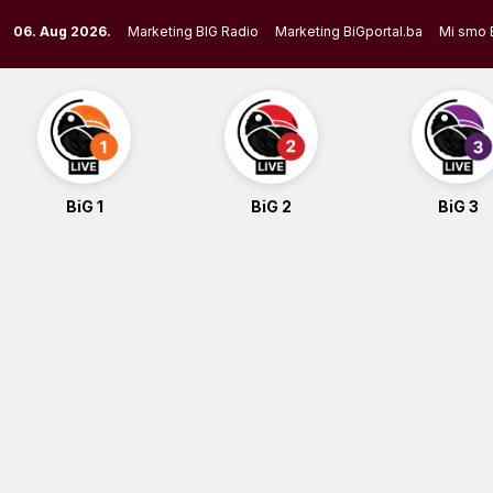
Skip
06. Aug 2026.
Marketing BIG Radio
Marketing BiGportal.ba
Mi smo 
to
content
BiG 1
BiG 2
BiG 3