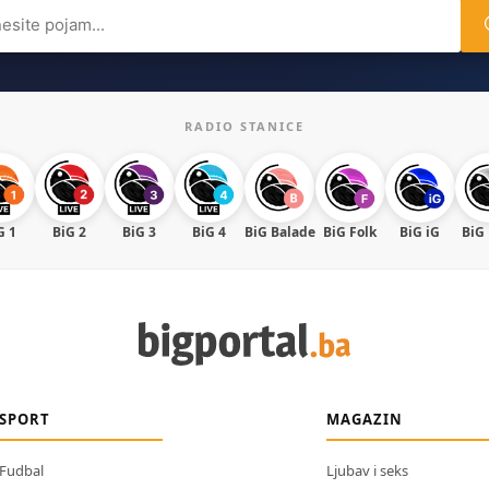
ch
RADIO STANICE
G 1
BiG 2
BiG 3
BiG 4
BiG Balade
BiG Folk
BiG iG
BiG
SPORT
MAGAZIN
Fudbal
Ljubav i seks