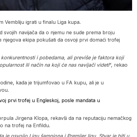
 Vembliju igrati u finalu Liga kupa.
od svojih navijača da o njemu ne sude prema broju
e njegova ekipa pokušati da osvoji prvi domaći trofej
o konkurentnosti i pobedama, ali previše je faktora koji
larnost ili način na koji će nas navijači videti
“, rekao
odine, kada je trijumfovao u FA kupu, ali je u
vou.
voj prvi trofej u Engleskoj, posle mandata u
verpula Jirgena Klopa, rekavši da na reputaciju nemačkog
o na trofej na Enfildu.
 je osvojio Ligu šampiona i Premijer ligu. Stvar je biti u