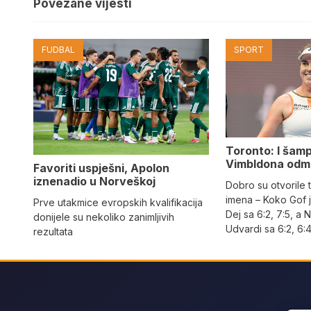
Povezane vijesti
FUDBAL
SPORT
Toronto: I šam
Vimbldona odma
Favoriti uspješni, Apolon
iznenadio u Norveškoj
Dobro su otvorile t
imena – Koko Gof j
Prve utakmice evropskih kvalifikacija
Dej sa 6:2, 7:5, a
donijele su nekoliko zanimljivih
Udvardi sa 6:2, 6:
rezultata