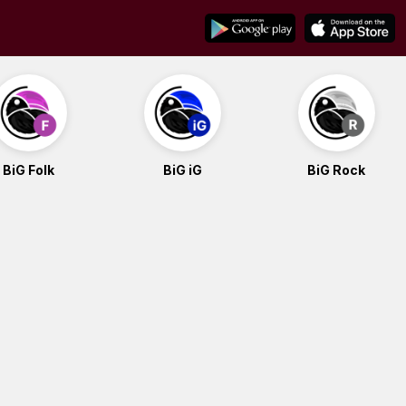
BiG Folk
BiG iG
BiG Rock