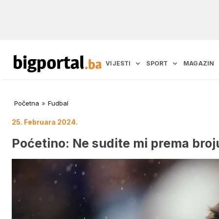
VIJESTI
SPORT
MAGAZIN
Početna
»
Fudbal
25. Februara 2024.
Poćetino: Ne sudite mi prema broju