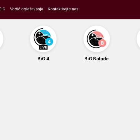
BiG
Vodič oglašavanja
Kontaktirajte nas
BiG 4
BiG Balade