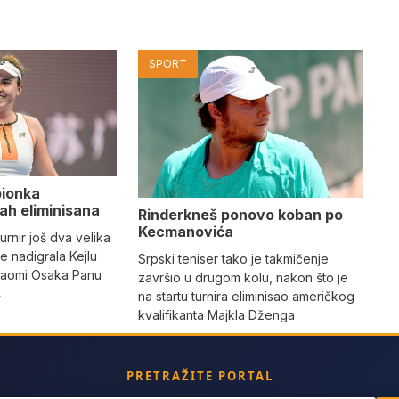
SPORT
pionka
h eliminisana
Rinderkneš ponovo koban po
Kecmanovića
urnir još dva velika
e nadigrala Kejlu
Srpski teniser tako je takmičenje
 Naomi Osaka Panu
završio u drugom kolu, nakon što je
4
na startu turnira eliminisao američkog
kvalifikanta Majkla Dženga
PRETRAŽITE PORTAL