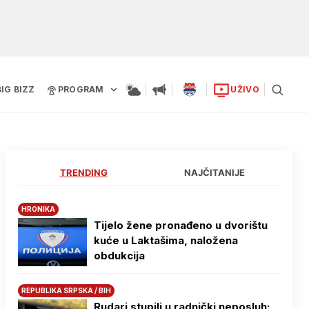
BIG BIZZ
PROGRAM
UŽIVO
TRENDING
NAJČITANIJE
HRONIKA
Tijelo žene pronađeno u dvorištu
kuće u Laktašima, naložena
obdukcija
REPUBLIKA SRPSKA / BIH
Rudari stupili u radnički neposluh: