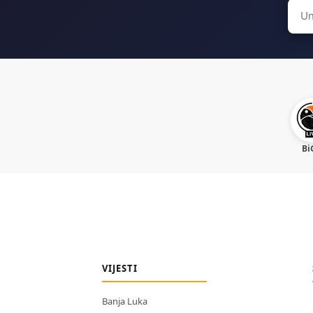
Sear
for:
Bi
VIJESTI
Banja Luka