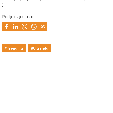
).
Podijeli vijest na:
#Trending
#U trendu