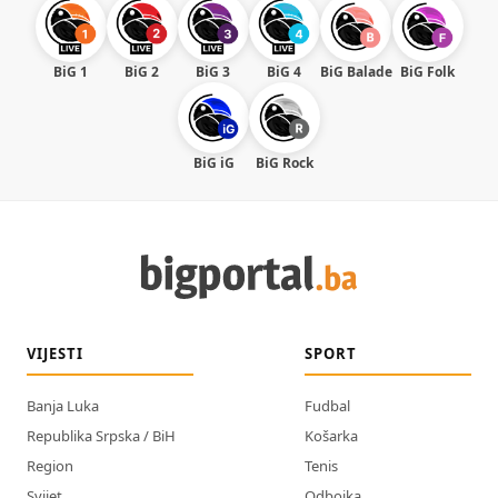
BiG 1
BiG 2
BiG 3
BiG 4
BiG Balade
BiG Folk
BiG iG
BiG Rock
VIJESTI
SPORT
Banja Luka
Fudbal
Republika Srpska / BiH
Košarka
Region
Tenis
Svijet
Odbojka