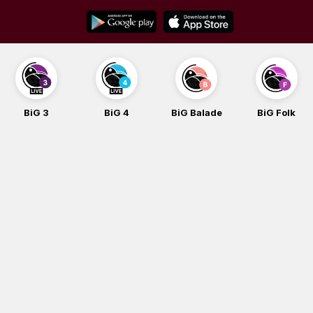
Skip
to
content
BiG 3
BiG 4
BiG Balade
BiG Folk