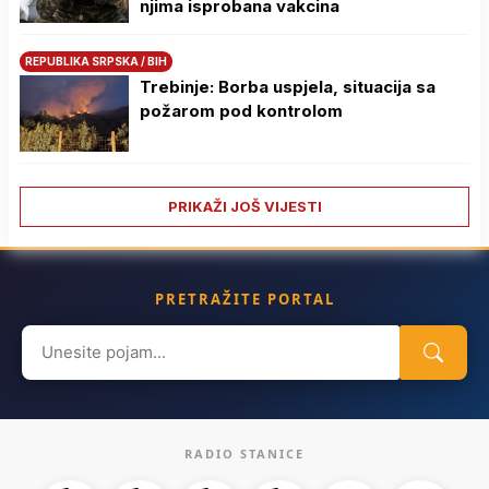
njima isprobana vakcina
REPUBLIKA SRPSKA / BIH
Trebinje: Borba uspjela, situacija sa
požarom pod kontrolom
PRIKAŽI JOŠ VIJESTI
PRETRAŽITE PORTAL
Search
for:
RADIO STANICE