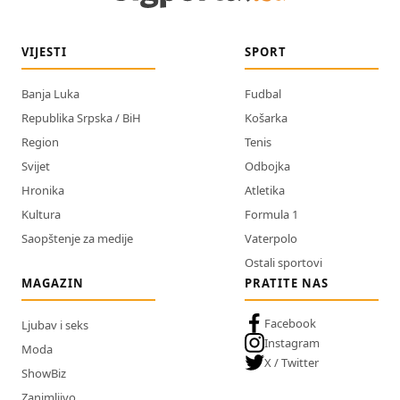
VIJESTI
SPORT
Banja Luka
Fudbal
Republika Srpska / BiH
Košarka
Region
Tenis
Svijet
Odbojka
Hronika
Atletika
Kultura
Formula 1
Saopštenje za medije
Vaterpolo
Ostali sportovi
MAGAZIN
PRATITE NAS
Facebook
Ljubav i seks
Instagram
Moda
X / Twitter
ShowBiz
Zanimljivo