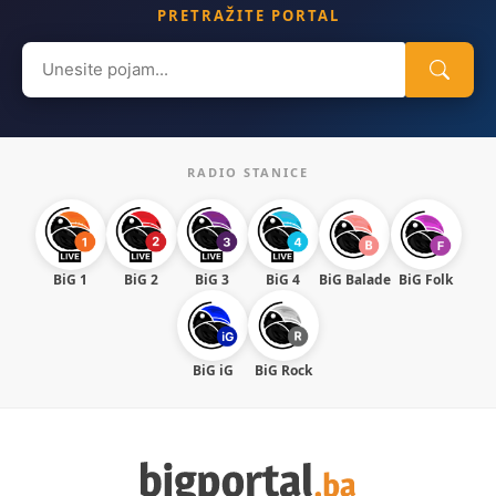
PRETRAŽITE PORTAL
Search
for:
RADIO STANICE
BiG 1
BiG 2
BiG 3
BiG 4
BiG Balade
BiG Folk
BiG iG
BiG Rock