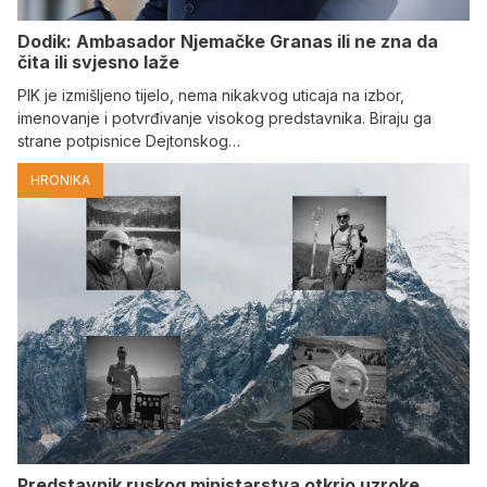
Dodik: Ambasador Njemačke Granas ili ne zna da
čita ili svjesno laže
PIK je izmišljeno tijelo, nema nikakvog uticaja na izbor,
imenovanje i potvrđivanje visokog predstavnika. Biraju ga
strane potpisnice Dejtonskog…
HRONIKA
Predstavnik ruskog ministarstva otkrio uzroke