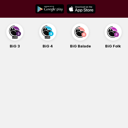
Skip
to
content
BiG 3
BiG 4
BiG Balade
BiG Folk