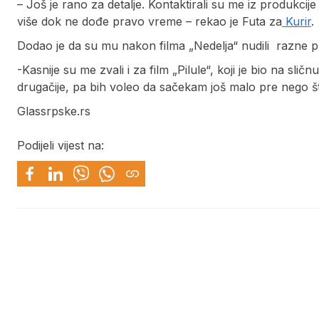
– Još je rano za detalje. Kontaktirali su me iz produkci
više dok ne dođe pravo vreme – rekao je Futa za
Kurir
.
Dodao je da su mu nakon filma „Nedelja“ nudili razne pr
-Kasnije su me zvali i za film „Pilule“, koji je bio na slič
drugačije, pa bih voleo da sačekam još malo pre nego št
Glassrpske.rs
Podijeli vijest na: