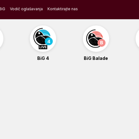
BiG
Vodič oglašavanja
Kontaktirajte nas
BiG 4
BiG Balade