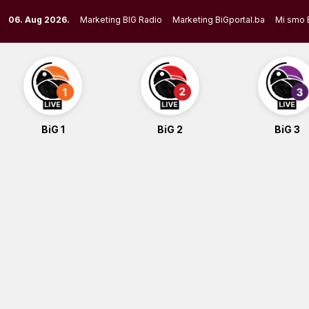
Skip
06. Aug 2026.
Marketing BIG Radio
Marketing BiGportal.ba
Mi smo 
to
content
BiG 1
BiG 2
BiG 3