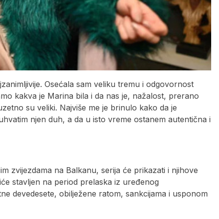
jzanimljivije. Osećala sam veliku tremu i odgovornost
mo kakva je Marina bila i da nas je, nažalost, prerano
zuzetno su veliki. Najviše me je brinulo kako da je
a uhvatim njen duh, a da u isto vreme ostanem autentična i
im zvijezdama na Balkanu, serija će prikazati i njihove
iće stavljen na period prelaska iz uređenog
ne devedesete, obilježene ratom, sankcijama i usponom