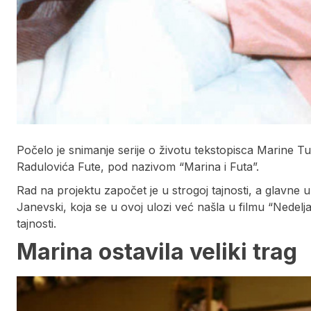
Počelo je snimanje serije o životu tekstopisca Marine 
Radulovića Fute, pod nazivom “Marina i Futa”.
Rad na projektu započet je u strogoj tajnosti, a glavne u
Janevski, koja se u ovoj ulozi već našla u filmu “Nedelja”,
tajnosti.
Marina ostavila veliki trag