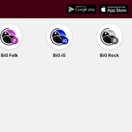
BiG Folk
BiG iG
BiG Rock