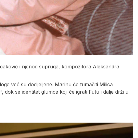
Tucaković i njenog supruga, kompozitora Aleksandra
loge već su dodijeljene. Marinu će tumačiti Milica
 dok se identitet glumca koji će igrati Futu i dalje drži u