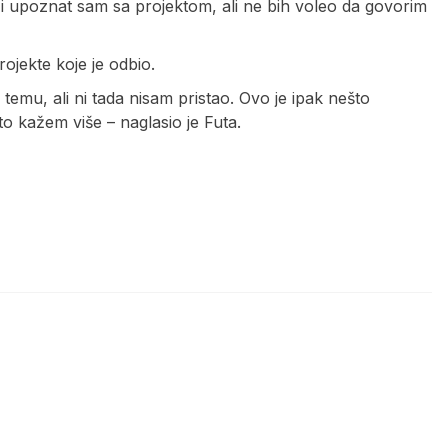
je i upoznat sam sa projektom, ali ne bih voleo da govorim
ojekte koje je odbio.
nu temu, ali ni tada nisam pristao. Ovo je ipak nešto
o kažem više – naglasio je Futa.