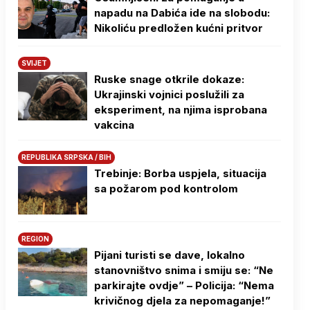
napadu na Dabića ide na slobodu:
Nikoliću predložen kućni pritvor
SVIJET
Ruske snage otkrile dokaze:
Ukrajinski vojnici poslužili za
eksperiment, na njima isprobana
vakcina
REPUBLIKA SRPSKA / BIH
Trebinje: Borba uspjela, situacija
sa požarom pod kontrolom
REGION
Pijani turisti se dave, lokalno
stanovništvo snima i smiju se: “Ne
parkirajte ovdje” – Policija: “Nema
krivičnog djela za nepomaganje!”