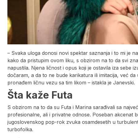
– Svaka uloga donosi novi spektar saznanja i to mi je na
kako da pristupim ovom liku, s obzirom na to da svi zna
napustila. Njena ličnost i opus koji je ostavila iza sebe i
dočaram, a da to ne bude karikatura ili imitacija, već d
pronađem ličnu vezu sa tim likom – istakla je Janevski.
Šta kaže Futa
S obzirom na to da su Futa i Marina sarađivali sa najveć
profesionalne, ali i privatne odnose. Poseban akcenat b
jugoslovenskog pop-rok zvuka osamdesetih u turbulent
turbofolka.