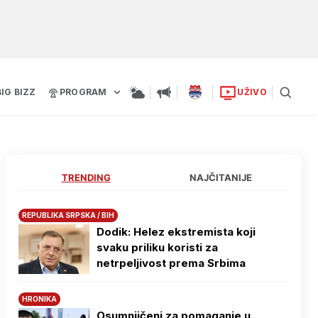
BIG BIZZ
PROGRAM
UŽIVO
TRENDING
NAJČITANIJE
REPUBLIKA SRPSKA / BIH
Dodik: Helez ekstremista koji
svaku priliku koristi za
netrpeljivost prema Srbima
HRONIKA
Osumnjičeni za pomaganje u