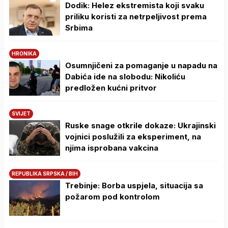
Dodik: Helez ekstremista koji svaku
priliku koristi za netrpeljivost prema
Srbima
HRONIKA
Osumnjičeni za pomaganje u napadu na
Dabića ide na slobodu: Nikoliću
predložen kućni pritvor
SVIJET
Ruske snage otkrile dokaze: Ukrajinski
vojnici poslužili za eksperiment, na
njima isprobana vakcina
REPUBLIKA SRPSKA / BIH
Trebinje: Borba uspjela, situacija sa
požarom pod kontrolom