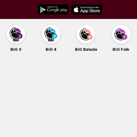
Skip
to
content
BiG 3
BiG 4
BiG Balade
BiG Folk