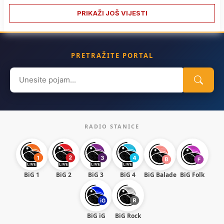
PRIKAŽI JOŠ VIJESTI
PRETRAŽITE PORTAL
Search
for:
RADIO STANICE
BiG 1
BiG 2
BiG 3
BiG 4
BiG Balade
BiG Folk
BiG iG
BiG Rock