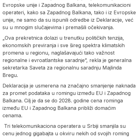
Evropske unije i Zapadnog Balkana, telekomunikacioni
operateri, kako sa Zapadnog Balkana, tako i iz Evropske
unije, ne samo da su ispunili odredbe iz Deklaracije, već
su u mnogim slučajevima i premašili očekivanja.
„Ova prekretnica dolazi u trenutku političkih tenzija,
ekonomskih previranja i sve šireg spektra klimatskih
promena u regionu, naglašavajući tako važnost
regionalne i evroatlantske saradnje”, rekla je generalna
sekretarka Saveta za regionalnu saradnju Majlinda
Bregu.
Deklaracija je usmerena na značajno smanjenje naknada
za promet podataka u romingu između EU i Zapadnog
Balkana. Cilj je da se do 2028. godine cena rominga
između EU i Zapadnog Balkana približi domaćim
cenama.
Tri telekomunikaciona operatera u Srbiji smanjila su
cenu jednog gigabajta u okviru nekih od svojih roming