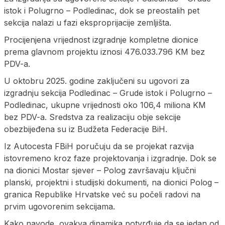
istok i Polugrno – Podledinac, dok se preostalih pet
sekcija nalazi u fazi eksproprijacije zemljišta.
Procijenjena vrijednost izgradnje kompletne dionice
prema glavnom projektu iznosi 476.033.796 KM bez
PDV-a.
U oktobru 2025. godine zaključeni su ugovori za
izgradnju sekcija Podledinac – Grude istok i Polugrno –
Podledinac, ukupne vrijednosti oko 106,4 miliona KM
bez PDV-a. Sredstva za realizaciju obje sekcije
obezbijeđena su iz Budžeta Federacije BiH.
Iz Autocesta FBiH poručuju da se projekat razvija
istovremeno kroz faze projektovanja i izgradnje. Dok se
na dionici Mostar sjever – Polog završavaju ključni
planski, projektni i studijski dokumenti, na dionici Polog –
granica Republike Hrvatske već su počeli radovi na
prvim ugovorenim sekcijama.
Kako navode, ovakva dinamika potvrđuje da se jedan od