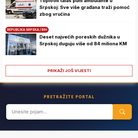
Toplotni talas puni ambulante u
Srpskoj: Sve više građana traži pomoć
zbog vrućina
REPUBLIKA SRPSKA / BIH
Deset najvećih poreskih dužnika u
Srpskoj duguju više od 84 miliona KM
PRIKAŽI JOŠ VIJESTI
PRETRAŽITE PORTAL
Search
for: