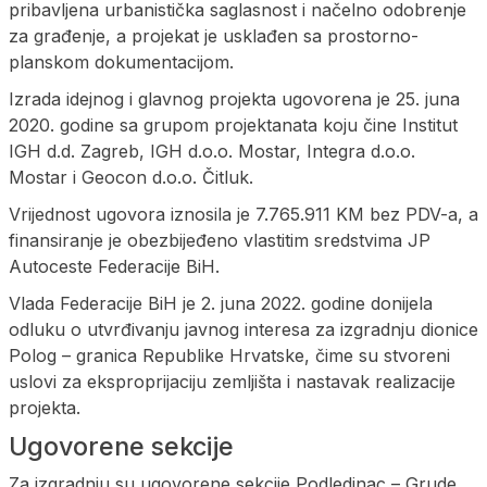
pribavljena urbanistička saglasnost i načelno odobrenje
za građenje, a projekat je usklađen sa prostorno-
planskom dokumentacijom.
Izrada idejnog i glavnog projekta ugovorena je 25. juna
2020. godine sa grupom projektanata koju čine Institut
IGH d.d. Zagreb, IGH d.o.o. Mostar, Integra d.o.o.
Mostar i Geocon d.o.o. Čitluk.
Vrijednost ugovora iznosila je 7.765.911 KM bez PDV-a, a
finansiranje je obezbijeđeno vlastitim sredstvima JP
Autoceste Federacije BiH.
Vlada Federacije BiH je 2. juna 2022. godine donijela
odluku o utvrđivanju javnog interesa za izgradnju dionice
Polog – granica Republike Hrvatske, čime su stvoreni
uslovi za eksproprijaciju zemljišta i nastavak realizacije
projekta.
Ugovorene sekcije
Za izgradnju su ugovorene sekcije Podledinac – Grude