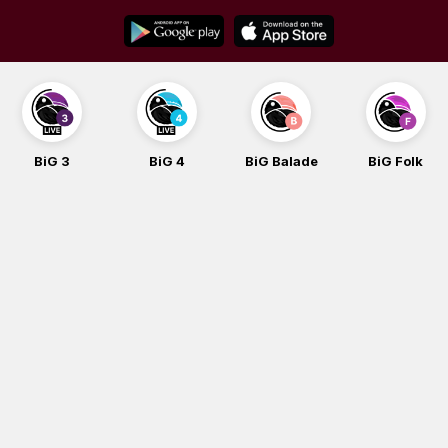
Skip
to
content
BiG 4
BiG Balade
BiG Folk
BiG iG