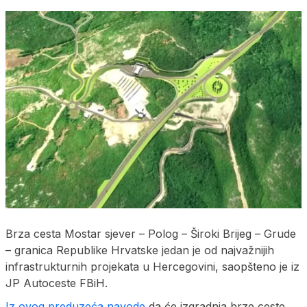
Brza cesta Mostar sjever – Polog – Široki Brijeg – Grude
– granica Republike Hrvatske jedan je od najvažnijih
infrastrukturnih projekata u Hercegovini, saopšteno je iz
JP Autoceste FBiH.
Iz ovog preduzeća navode
da će izgradnja brze ceste