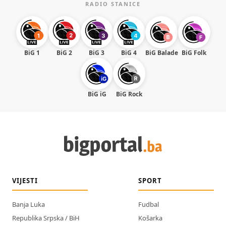
RADIO STANICE
BiG 1
BiG 2
BiG 3
BiG 4
BiG Balade
BiG Folk
BiG iG
BiG Rock
VIJESTI
SPORT
Banja Luka
Fudbal
Republika Srpska / BiH
Košarka