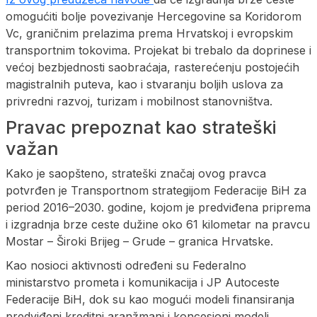
omogućiti bolje povezivanje Hercegovine sa Koridorom
Vc, graničnim prelazima prema Hrvatskoj i evropskim
transportnim tokovima. Projekat bi trebalo da doprinese i
većoj bezbjednosti saobraćaja, rasterećenju postojećih
magistralnih puteva, kao i stvaranju boljih uslova za
privredni razvoj, turizam i mobilnost stanovništva.
Pravac prepoznat kao strateški
važan
Kako je saopšteno, strateški značaj ovog pravca
potvrđen je Transportnom strategijom Federacije BiH za
period 2016–2030. godine, kojom je predviđena priprema
i izgradnja brze ceste dužine oko 61 kilometar na pravcu
Mostar – Široki Brijeg – Grude – granica Hrvatske.
Kao nosioci aktivnosti određeni su Federalno
ministarstvo prometa i komunikacija i JP Autoceste
Federacije BiH, dok su kao mogući modeli finansiranja
predviđeni kreditni aranžmani i koncesioni modeli.