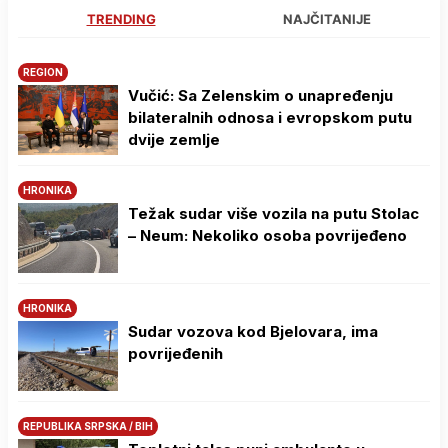
TRENDING
NAJČITANIJE
REGION
Vučić: Sa Zelenskim o unapređenju
bilateralnih odnosa i evropskom putu
dvije zemlje
HRONIKA
Težak sudar više vozila na putu Stolac
– Neum: Nekoliko osoba povrijeđeno
HRONIKA
Sudar vozova kod Bjelovara, ima
povrijeđenih
REPUBLIKA SRPSKA / BIH