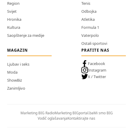
Region
Tenis
Svijet
Odbojka
Hronika
Atletika
Kultura
Formula 1
Saopštenje za medije
Vaterpolo
Ostali sportovi
MAGAZIN
PRATITE NAS
Facebook
Ljubav i seks
Instagram
Moda
X / Twitter
ShowBiz
Zanimljivo
Marketing BIG Radio
Marketing BIGportal.ba
Mi smo BIG
Vodič oglašavanja
Kontaktirajte nas