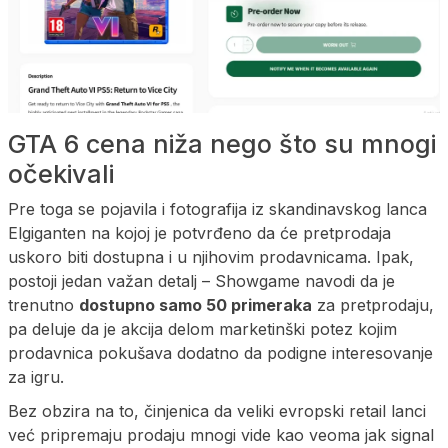
GTA 6 cena niža nego što su mnogi
očekivali
Pre toga se pojavila i fotografija iz skandinavskog lanca
Elgiganten na kojoj je potvrđeno da će pretprodaja
uskoro biti dostupna i u njihovim prodavnicama. Ipak,
postoji jedan važan detalj – Showgame navodi da je
trenutno
dostupno samo 50 primeraka
za pretprodaju,
pa deluje da je akcija delom marketinški potez kojim
prodavnica pokušava dodatno da podigne interesovanje
za igru.
Bez obzira na to, činjenica da veliki evropski retail lanci
već pripremaju prodaju mnogi vide kao veoma jak signal