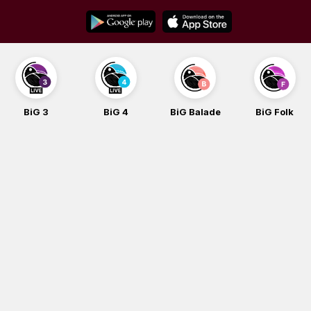
Skip
to
content
G 3
BiG 4
BiG Balade
BiG Folk
B