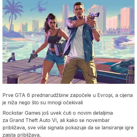
Prve GTA 6 prednarudžbine započele u Evropi, a cijena
je niža nego što su mnogi očekivali
Rockstar Games još uvek ćuti o novim detaljima
za Grand Theft Auto VI, ali kako se novembar
približava, sve više signala pokazuje da se lansiranje igre
zaista približava.