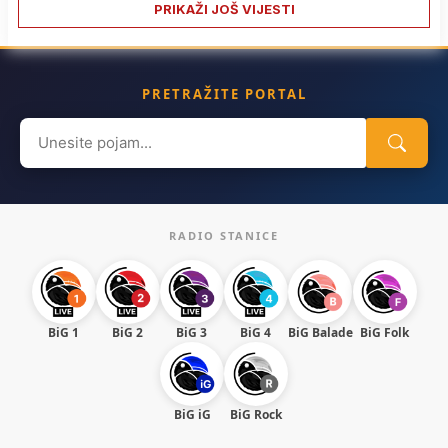
PRIKAŽI JOŠ VIJESTI
PRETRAŽITE PORTAL
Search
for:
RADIO STANICE
BiG 1
BiG 2
BiG 3
BiG 4
BiG Balade
BiG Folk
BiG iG
BiG Rock