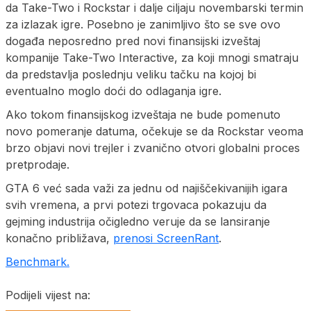
da Take-Two i Rockstar i dalje ciljaju novembarski termin
za izlazak igre. Posebno je zanimljivo što se sve ovo
događa neposredno pred novi finansijski izveštaj
kompanije Take-Two Interactive, za koji mnogi smatraju
da predstavlja poslednju veliku tačku na kojoj bi
eventualno moglo doći do odlaganja igre.
Ako tokom finansijskog izveštaja ne bude pomenuto
novo pomeranje datuma, očekuje se da Rockstar veoma
brzo objavi novi trejler i zvanično otvori globalni proces
pretprodaje.
GTA 6 već sada važi za jednu od najiščekivanijih igara
svih vremena, a prvi potezi trgovaca pokazuju da
gejming industrija očigledno veruje da se lansiranje
konačno približava,
prenosi ScreenRant
.
Benchmark.
Podijeli vijest na: