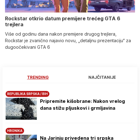
Rockstar otkrio datum premijere trećeg GTA 6
trejlera
Više od godinu dana nakon premijere drugog trejlera,
Rockstar je zvanično najavio novu, „detaljnu prezentaciju“ za
dugoočekivani GTA 6
TRENDING
NAJČITANIJE
REPUBLIKA SRPSKA / BIH
Pripremite kišobrane: Nakon vrelog
dana stižu pljuskovi i grmljavina
HRONIKA
Na Јarinju privedena tri srpska