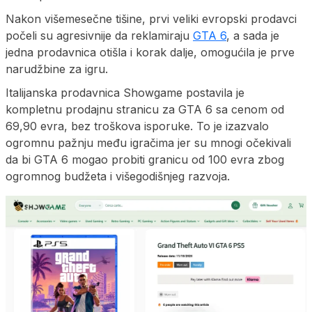
Nakon višemesečne tišine, prvi veliki evropski prodavci
počeli su agresivnije da reklamiraju
GTA 6
, a sada je
jedna prodavnica otišla i korak dalje, omogućila je prve
narudžbine za igru.
Italijanska prodavnica Showgame postavila je
kompletnu prodajnu stranicu za GTA 6 sa cenom od
69,90 evra, bez troškova isporuke. To je izazvalo
ogromnu pažnju među igračima jer su mnogi očekivali
da bi GTA 6 mogao probiti granicu od 100 evra zbog
ogromnog budžeta i višegodišnjeg razvoja.