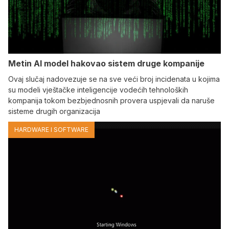
Metin AI model hakovao sistem druge kompanije
Ovaj slučaj nadovezuje se na sve veći broj incidenata u kojima
su modeli vještačke inteligencije vodećih tehnoloških
kompanija tokom bezbjednosnih provera uspjevali da naruše
sisteme drugih organizacija
HARDWARE I SOFTWARE