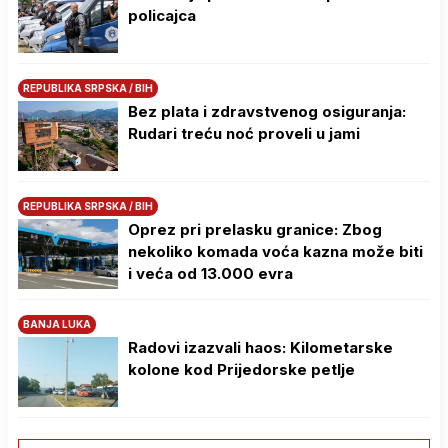
policajca
REPUBLIKA SRPSKA / BIH
Bez plata i zdravstvenog osiguranja:
Rudari treću noć proveli u jami
REPUBLIKA SRPSKA / BIH
Oprez pri prelasku granice: Zbog
nekoliko komada voća kazna može biti
i veća od 13.000 evra
BANJA LUKA
Radovi izazvali haos: Kilometarske
kolone kod Prijedorske petlje