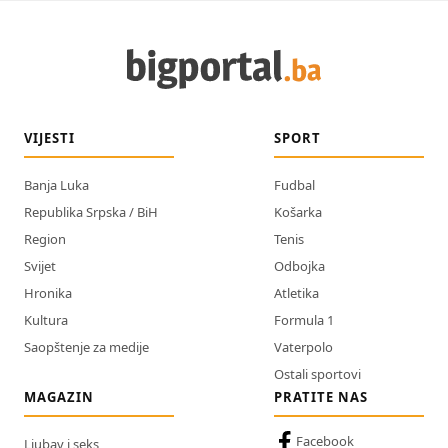
VIJESTI
SPORT
Banja Luka
Fudbal
Republika Srpska / BiH
Košarka
Region
Tenis
Svijet
Odbojka
Hronika
Atletika
Kultura
Formula 1
Saopštenje za medije
Vaterpolo
Ostali sportovi
MAGAZIN
PRATITE NAS
Facebook
Ljubav i seks