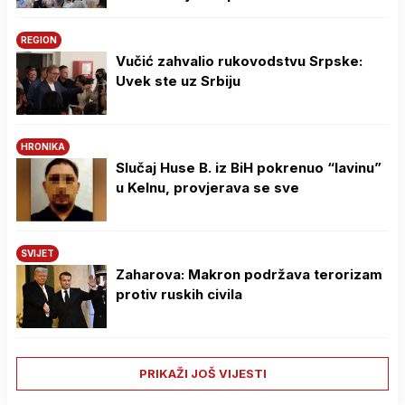
REGION
Vučić zahvalio rukovodstvu Srpske:
Uvek ste uz Srbiju
HRONIKA
Slučaj Huse B. iz BiH pokrenuo “lavinu”
u Kelnu, provjerava se sve
SVIJET
Zaharova: Makron podržava terorizam
protiv ruskih civila
PRIKAŽI JOŠ VIJESTI