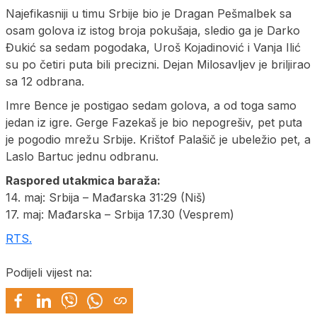
Najefikasniji u timu Srbije bio je Dragan Pešmalbek sa
osam golova iz istog broja pokušaja, sledio ga je Darko
Đukić sa sedam pogodaka, Uroš Kojadinović i Vanja Ilić
su po četiri puta bili precizni. Dejan Milosavljev je briljirao
sa 12 odbrana.
Imre Bence je postigao sedam golova, a od toga samo
jedan iz igre. Gerge Fazekaš je bio nepogrešiv, pet puta
je pogodio mrežu Srbije. Krištof Palašič je ubeležio pet, a
Laslo Bartuc jednu odbranu.
Raspored utakmica baraža:
14. maj: Srbija – Mađarska 31:29 (Niš)
17. maj: Mađarska – Srbija 17.30 (Vesprem)
RTS.
Podijeli vijest na: