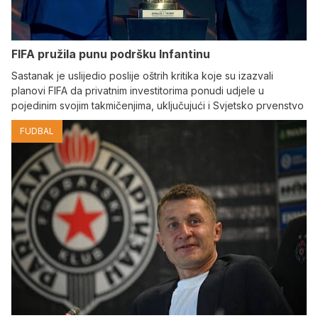
FIFA pružila punu podršku Infantinu
Sastanak je uslijedio poslije oštrih kritika koje su izazvali
planovi FIFA da privatnim investitorima ponudi udjele u
pojedinim svojim takmičenjima, uključujući i Svjetsko prvenstvo
FUDBAL