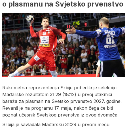
o plasmanu na Svjetsko prvenstvo
Rukometna reprezentacija Srbije pobedila je selekciju
Mađarske rezultatom 31:29 (18:12) u prvoj utakmici
baraža za plasman na Svetsko prvenstvo 2027. godine.
Revanš je na programu 17. maja, nakon čega će biti
poznat učesnik Svetskog prvenstva iz ovog dvomeča.
Srbija je savladala Mađarsku 31:29 u prvom meču