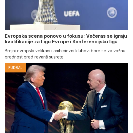
Evropska scena ponovo u fokusu: Večeras se igraju
kvalifikacije za Ligu Evrope i Konferencijsku ligu
Brojni evropski velikani i ambiciozni klubovi bore se za važnu
prednost pred revanš susrete
FUDBAL