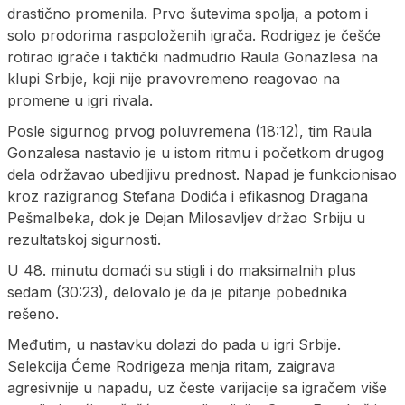
drastično promenila. Prvo šutevima spolja, a potom i
solo prodorima raspoloženih igrača. Rodrigez je češće
rotirao igrače i taktički nadmudrio Raula Gonazlesa na
klupi Srbije, koji nije pravovremeno reagovao na
promene u igri rivala.
Posle sigurnog prvog poluvremena (18:12), tim Raula
Gonzalesa nastavio je u istom ritmu i početkom drugog
dela održavao ubedljivu prednost. Napad je funkcionisao
kroz razigranog Stefana Dodića i efikasnog Dragana
Pešmalbeka, dok je Dejan Milosavljev držao Srbiju u
rezultatskoj sigurnosti.
U 48. minutu domaći su stigli i do maksimalnih plus
sedam (30:23), delovalo je da je pitanje pobednika
rešeno.
Međutim, u nastavku dolazi do pada u igri Srbije.
Selekcija Ćeme Rodrigeza menja ritam, zaigrava
agresivnije u napadu, uz česte varijacije sa igračem više