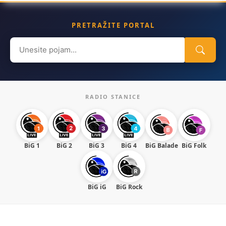
PRETRAŽITE PORTAL
Search
for:
RADIO STANICE
BiG 1
BiG 2
BiG 3
BiG 4
BiG Balade
BiG Folk
BiG iG
BiG Rock