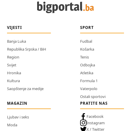
VIJESTI
SPORT
Banja Luka
Fudbal
Republika Srpska / BiH
Košarka
Region
Tenis
Svijet
Odbojka
Hronika
Atletika
Kultura
Formula 1
Saopštenje za medije
Vaterpolo
Ostali sportovi
MAGAZIN
PRATITE NAS
Facebook
Ljubav i seks
Instagram
Moda
X / Twitter