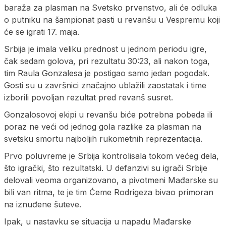
baraža za plasman na Svetsko prvenstvo, ali će odluka
o putniku na šampionat pasti u revanšu u Vespremu koji
će se igrati 17. maja.
Srbija je imala veliku prednost u jednom periodu igre,
čak sedam golova, pri rezultatu 30:23, ali nakon toga,
tim Raula Gonzalesa je postigao samo jedan pogodak.
Gosti su u završnici značajno ublažili zaostatak i time
izborili povoljan rezultat pred revanš susret.
Gonzalosovoj ekipi u revanšu biće potrebna pobeda ili
poraz ne veći od jednog gola razlike za plasman na
svetsku smortu najboljih rukometnih reprezentacija.
Prvo poluvreme je Srbija kontrolisala tokom većeg dela,
što igrački, što rezultatski. U defanzivi su igrači Srbije
delovali veoma organizovano, a pivotmeni Mađarske su
bili van ritma, te je tim Ćeme Rodrigeza bivao primoran
na iznuđene šuteve.
Ipak, u nastavku se situacija u napadu Mađarske