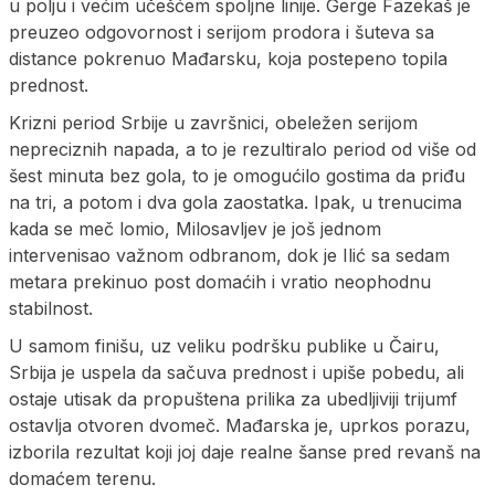
u polju i većim učešćem spoljne linije. Gerge Fazekaš je
preuzeo odgovornost i serijom prodora i šuteva sa
distance pokrenuo Mađarsku, koja postepeno topila
prednost.
Krizni period Srbije u završnici, obeležen serijom
nepreciznih napada, a to je rezultiralo period od više od
šest minuta bez gola, to je omogućilo gostima da priđu
na tri, a potom i dva gola zaostatka. Ipak, u trenucima
kada se meč lomio, Milosavljev je još jednom
intervenisao važnom odbranom, dok je Ilić sa sedam
metara prekinuo post domaćih i vratio neophodnu
stabilnost.
U samom finišu, uz veliku podršku publike u Čairu,
Srbija je uspela da sačuva prednost i upiše pobedu, ali
ostaje utisak da propuštena prilika za ubedljiviji trijumf
ostavlja otvoren dvomeč. Mađarska je, uprkos porazu,
izborila rezultat koji joj daje realne šanse pred revanš na
domaćem terenu.