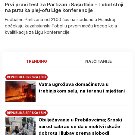
Prvi pravi test za Partizan i Sašu Ilića – Tobol stoji
na putu ka plej-ofu Lige konferencije
Fudbaleri Partizana od 21.00 čas na stadionu u Humskoj
dočekuju kazahstanski Tobol u prvom meču trećeg kola
kvalifikacija za Ligu konferencije
TRENDING
NAJČITANIJE
REPUBLIKA SRPSKA / BIH
Vatra ugrožava domaćinstva u
trebinjskom selu, na terenu i mještani
REPUBLIKA SRPSKA / BIH
Obilježavanje u Prebilovcima; Srpski
narod sabrao se da u molitvi iskaže
dobrotu i ljubav prema slobodi