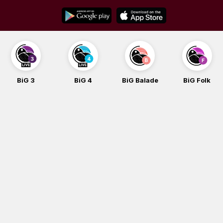
Skip
to
content
BiG 3
BiG 4
BiG Balade
BiG Folk