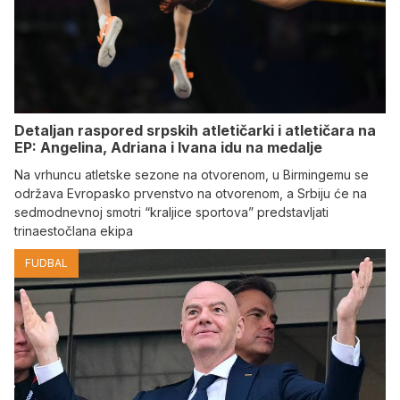
Detaljan raspored srpskih atletičarki i atletičara na
EP: Angelina, Adriana i Ivana idu na medalje
Na vrhuncu atletske sezone na otvorenom, u Birmingemu se
održava Evropasko prvenstvo na otvorenom, a Srbiju će na
sedmodnevnoj smotri “kraljice sportova” predstavljati
trinaestočlana ekipa
FUDBAL