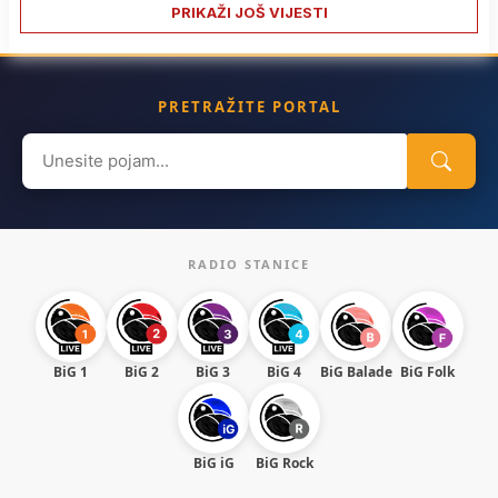
PRIKAŽI JOŠ VIJESTI
PRETRAŽITE PORTAL
Search
for:
RADIO STANICE
BiG 1
BiG 2
BiG 3
BiG 4
BiG Balade
BiG Folk
BiG iG
BiG Rock