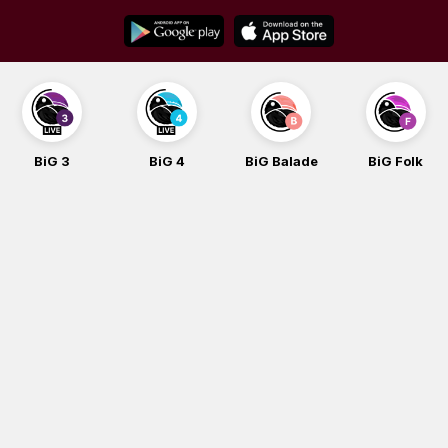
Skip
to
content
BiG 3
BiG 4
BiG Balade
BiG Folk