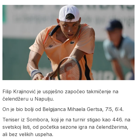
Filip Krajinović je uspješno započeo takmičenje na
čelendžeru u Napulju.
On je bio bolji od Belgijanca Mihaela Gertsa, 7:5, 6:4.
Teniser iz Sombora, koji je na turnir stigao kao 446. na
svetskoj listi, od početka sezone igra na čelendžerima,
ali bez velikih uspeha.