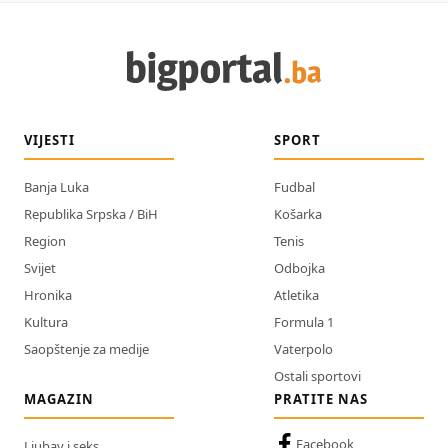
VIJESTI
SPORT
Banja Luka
Fudbal
Republika Srpska / BiH
Košarka
Region
Tenis
Svijet
Odbojka
Hronika
Atletika
Kultura
Formula 1
Saopštenje za medije
Vaterpolo
Ostali sportovi
MAGAZIN
PRATITE NAS
Facebook
Ljubav i seks