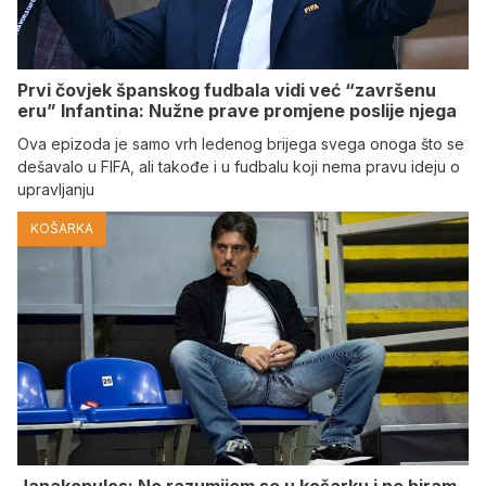
Prvi čovjek španskog fudbala vidi već “završenu
eru” Infantina: Nužne prave promjene poslije njega
Ova epizoda je samo vrh ledenog brijega svega onoga što se
dešavalo u FIFA, ali takođe i u fudbalu koji nema pravu ideju o
upravljanju
KOŠARKA