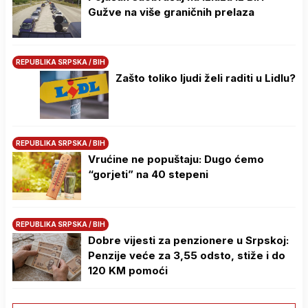
Gužve na više graničnih prelaza
REPUBLIKA SRPSKA / BIH
Zašto toliko ljudi želi raditi u Lidlu?
REPUBLIKA SRPSKA / BIH
Vrućine ne popuštaju: Dugo ćemo
“gorjeti” na 40 stepeni
REPUBLIKA SRPSKA / BIH
Dobre vijesti za penzionere u Srpskoj:
Penzije veće za 3,55 odsto, stiže i do
120 KM pomoći