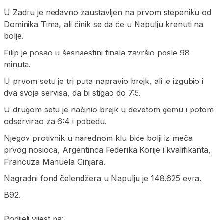
U Zadru je nedavno zaustavljen na prvom stepeniku od
Dominika Tima, ali činik se da će u Napulju krenuti na
bolje.
Filip je posao u šesnaestini finala završio posle 98
minuta.
U prvom setu je tri puta napravio brejk, ali je izgubio i
dva svoja servisa, da bi stigao do 7:5.
U drugom setu je načinio brejk u devetom gemu i potom
odservirao za 6:4 i pobedu.
Njegov protivnik u narednom klu biće bolji iz meča
prvog nosioca, Argentinca Federika Korije i kvalifikanta,
Francuza Manuela Ginjara.
Nagradni fond čelendžera u Napulju je 148.625 evra.
B92.
Podijeli vijest na: