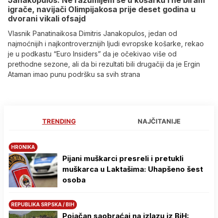
Janakopulos: Ne razumijem se u košarku i ne biram
igrače, navijači Olimpijakosa prije deset godina u
dvorani vikali ofsajd
Vlasnik Panatinaikosa Dimitris Janakopulos, jedan od
najmoćnijih i najkontroverznijih ljudi evropske košarke, rekao
je u podkastu “Euro Insiders” da je očekivao više od
prethodne sezone, ali da bi rezultati bili drugačiji da je Ergin
Ataman imao punu podršku sa svih strana
TRENDING
NAJČITANIJE
HRONIKA
Pijani muškarci presreli i pretukli
muškarca u Laktašima: Uhapšeno šest
osoba
REPUBLIKA SRPSKA / BIH
Pojačan saobraćaj na izlazu iz BiH: