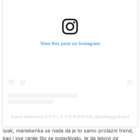
View this post on Instagram
A post shared by A S H L E Y G R A H A M (@ashleygraham)
Ipak, manekenka se nada da je to samo prolazni trend,
kao i sve ranije što se pojavljivalo, te da lekovi za