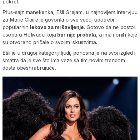
pokret.
Plus-sajz manekenka, Ešli Grejam, u najnovijem intervjuu
za Marie Claire je govorila o sve većoj upotrebi
popularnih
lekova za mršavljenje
. Gotovo da ne postoji
osoba u Holivudu koja
bar nije probala
, a ima i onih koje
su otvoreno pričale o svojim iskustvima.
Ešli je u drugoj kategoriji ljudi, ponosna je na svoj izgled i
smatra da je sve što ima veze sa tim novim trendom
dosta obeshrabrujuće.