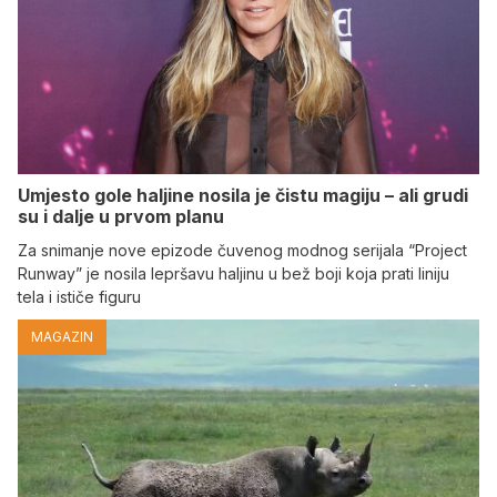
Umjesto gole haljine nosila je čistu magiju – ali grudi
su i dalje u prvom planu
Za snimanje nove epizode čuvenog modnog serijala “Project
Runway” je nosila lepršavu haljinu u bež boji koja prati liniju
tela i ističe figuru
MAGAZIN