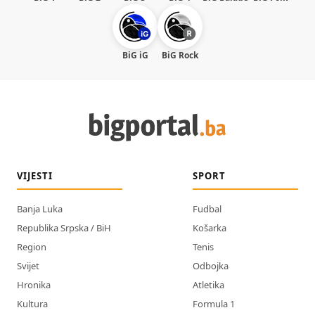
BiG iG
BiG Rock
VIJESTI
SPORT
Banja Luka
Fudbal
Republika Srpska / BiH
Košarka
Region
Tenis
Svijet
Odbojka
Hronika
Atletika
Kultura
Formula 1