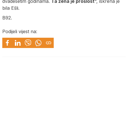
dvadesetim godinama.
Ta žena je prošlost
“, iskrena je
bila Ešli.
B92.
Podijeli vijest na: