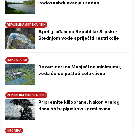
vodosnabdijevanje uredno
REPUBLIKA SRPSKA / BIH
Apel građanima Republike Srpske:
Štednjom vode spriječiti restrikcije
BANJA LUKA
Rezervoari na Manjači na minimumu,
voda će se puštati selektivno
REPUBLIKA SRPSKA / BIH
Pripremite kišobrane: Nakon vrelog
dana stižu pljuskovi i grmljavina
HRONIKA