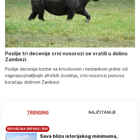
Poslije tri decenije crni nosorozi se vratili u dolinu
Zambezi
Poslije decenija borbe sa krivolovom i nestankom jedne od
najprepoznatljivijih afričkih životinja, crni nosorozi ponovo
koračaju dolinom Zambezi
TRENDING
NAJČITANIJE
REPUBLIKA SRPSKA / BIH
Sava blizu istorijskog minimuma,