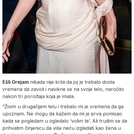
Ešli Grejam
nikada nije krila da joj je trebalo dosta
vremena da zavoli i navikne se na svoje telo, naročito
nakon tri porođaja koja je imala.
“Živim u drugačijem telu i trebalo mi je vremena da ga
upoznam. Ne mogu da kažem da mi je prva pomisao
kada se pogledam u ogledalo ‘volim te’. Ali trudim se da
prihvatim činjenicu da više neću izgledati kao žena u