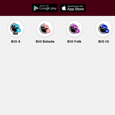
Skip
to
content
BiG 4
BiG Balade
BiG Folk
BiG iG