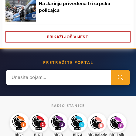
Na Јarinju privedena tri srpska
policajca
PRIKAŽI JOŠ VIJESTI
PRETRAŽITE PORTAL
Search
for:
RADIO STANICE
BiG 1
BiG 2
BiG 3
BiG 4
BiG Balade
BiG Folk