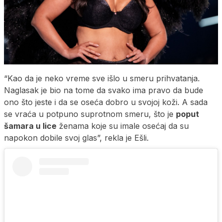
“Kao da je neko vreme sve išlo u smeru prihvatanja.
Naglasak je bio na tome da svako ima pravo da bude
ono što jeste i da se oseća dobro u svojoj koži. A sada
se vraća u potpuno suprotnom smeru, što je
poput
šamara u lice
ženama koje su imale osećaj da su
napokon dobile svoj glas”, rekla je Ešli.