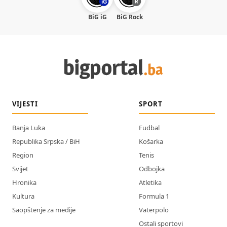
BiG iG
BiG Rock
VIJESTI
SPORT
Banja Luka
Fudbal
Republika Srpska / BiH
Košarka
Region
Tenis
Svijet
Odbojka
Hronika
Atletika
Kultura
Formula 1
Saopštenje za medije
Vaterpolo
Ostali sportovi