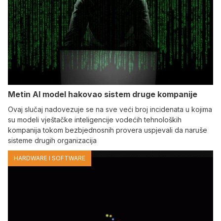
Metin AI model hakovao sistem druge kompanije
Ovaj slučaj nadovezuje se na sve veći broj incidenata u kojima
su modeli vještačke inteligencije vodećih tehnoloških
kompanija tokom bezbjednosnih provera uspjevali da naruše
sisteme drugih organizacija
HARDWARE I SOFTWARE