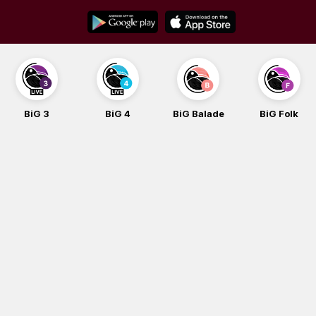
Skip
to
content
BiG 3
BiG 4
BiG Balade
BiG Folk