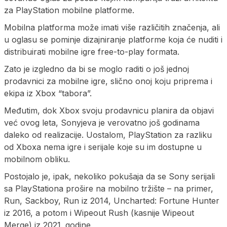
za PlayStation mobilne platforme.
Mobilna platforma može imati više različitih značenja, ali
u oglasu se pominje dizajniranje platforme koja će nuditi i
distribuirati mobilne igre free-to-play formata.
Zato je izgledno da bi se moglo raditi o još jednoj
prodavnici za mobilne igre, slično onoj koju priprema i
ekipa iz Xbox “tabora”.
Međutim, dok Xbox svoju prodavnicu planira da objavi
već ovog leta, Sonyjeva je verovatno još godinama
daleko od realizacije. Uostalom, PlayStation za razliku
od Xboxa nema igre i serijale koje su im dostupne u
mobilnom obliku.
Postojalo je, ipak, nekoliko pokušaja da se Sony serijali
sa PlayStationa prošire na mobilno tržište – na primer,
Run, Sackboy, Run iz 2014, Uncharted: Fortune Hunter
iz 2016, a potom i Wipeout Rush (kasnije Wipeout
Merge) iz 2021. godine.