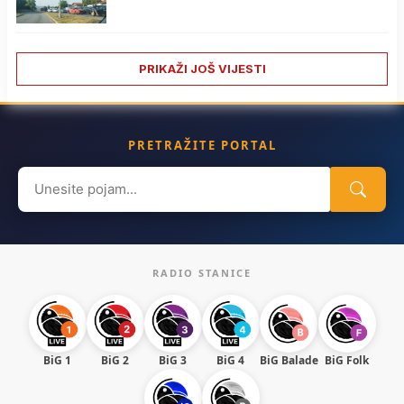
PRIKAŽI JOŠ VIJESTI
PRETRAŽITE PORTAL
Search
for:
RADIO STANICE
BiG 1
BiG 2
BiG 3
BiG 4
BiG Balade
BiG Folk