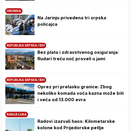
HRONIKA
Na Јarinju privedena tri srpska
policajca
REPUBLIKA SRPSKA / BIH
Bez plata i zdravstvenog osiguranja:
Rudari treću noć proveli u jami
REPUBLIKA SRPSKA / BIH
Oprez pri prelasku granice: Zbog
nekoliko komada voća kazna može biti
i veća od 13.000 evra
BANJA LUKA
Radovi izazvali haos: Kilometarske
kolone kod Prijedorske petlje