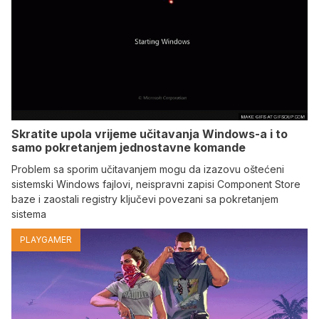
Skratite upola vrijeme učitavanja Windows-a i to
samo pokretanjem jednostavne komande
Problem sa sporim učitavanjem mogu da izazovu oštećeni
sistemski Windows fajlovi, neispravni zapisi Component Store
baze i zaostali registry ključevi povezani sa pokretanjem
sistema
PLAYGAMER