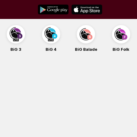
Skip
to
content
BiG 3
BiG 4
BiG Balade
BiG Folk