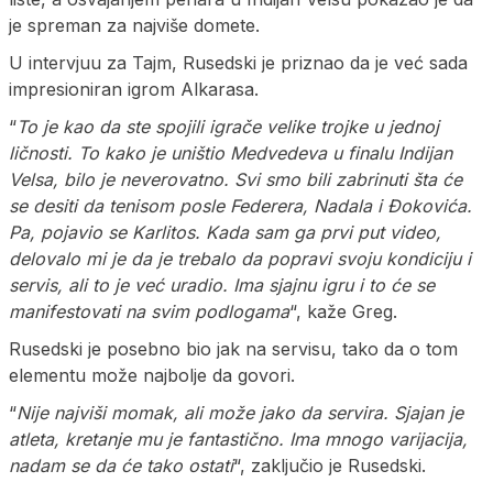
je spreman za najviše domete.
U intervjuu za Tajm, Rusedski je priznao da je već sada
impresioniran igrom Alkarasa.
“
To je kao da ste spojili igrače velike trojke u jednoj
ličnosti. To kako je uništio Medvedeva u finalu Indijan
Velsa, bilo je neverovatno. Svi smo bili zabrinuti šta će
se desiti da tenisom posle Federera, Nadala i Đokovića.
Pa, pojavio se Karlitos. Kada sam ga prvi put video,
delovalo mi je da je trebalo da popravi svoju kondiciju i
servis, ali to je već uradio. Ima sjajnu igru i to će se
manifestovati na svim podlogama
“, kaže Greg.
Rusedski je posebno bio jak na servisu, tako da o tom
elementu može najbolje da govori.
“
Nije najviši momak, ali može jako da servira. Sjajan je
atleta, kretanje mu je fantastično. Ima mnogo varijacija,
nadam se da će tako ostati
“, zaključio je Rusedski.