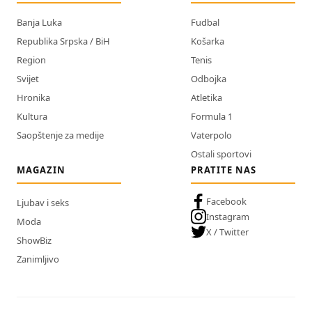
Banja Luka
Fudbal
Republika Srpska / BiH
Košarka
Region
Tenis
Svijet
Odbojka
Hronika
Atletika
Kultura
Formula 1
Saopštenje za medije
Vaterpolo
Ostali sportovi
MAGAZIN
PRATITE NAS
Facebook
Ljubav i seks
Instagram
Moda
X / Twitter
ShowBiz
Zanimljivo