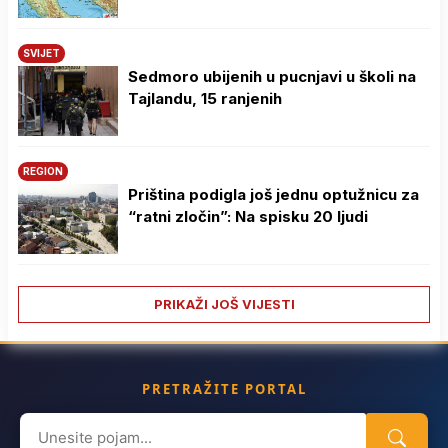
SVIJET
Sedmoro ubijenih u pucnjavi u školi na
Tajlandu, 15 ranjenih
REGION
Priština podigla još jednu optužnicu za
“ratni zločin”: Na spisku 20 ljudi
PRIKAŽI JOŠ VIJESTI
PRETRAŽITE PORTAL
Search