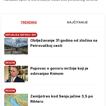
TRENDING
NAJČITANIJE
REPUBLIKA SRPSKA / BIH
Obilježavanje 31 godina od zločina na
Petrovačkoj cesti
REGION
Pupovac o govoru mržnje koji je
odzvanjao Kninom
REGION
Zemljotres kod Senja jačine 3,5 po
Rihteru