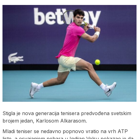
Stigla je nova generacija tenisera predvođena svetskim
brojem jedan, Karlosom Alkarasom.
Mladi teniser se nedavno popnovo vratio na vrh ATP
liste, a osvajanjem pehara u Indijan Velsu pokazao je da