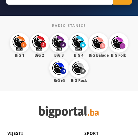
for:
RADIO STANICE
BiG 1
BiG 2
BiG 3
BiG 4
BiG Balade
BiG Folk
BiG iG
BiG Rock
VIJESTI
SPORT