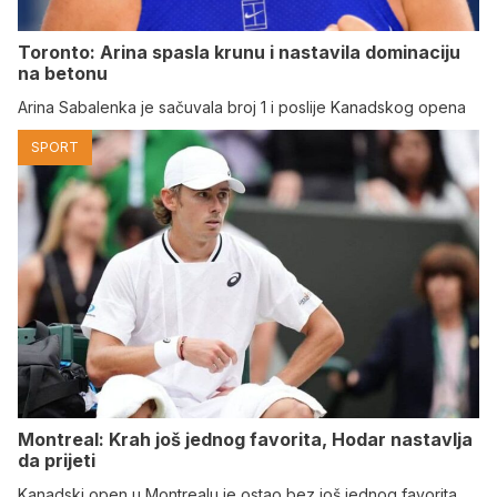
Toronto: Arina spasla krunu i nastavila dominaciju
na betonu
Arina Sabalenka je sačuvala broj 1 i poslije Kanadskog opena
SPORT
Montreal: Krah još jednog favorita, Hodar nastavlja
da prijeti
Kanadski open u Montrealu je ostao bez još jednog favorita