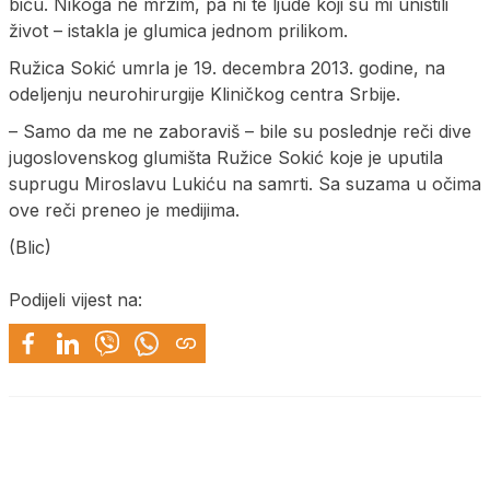
biću. Nikoga ne mrzim, pa ni te ljude koji su mi uništili
život – istakla je glumica jednom prilikom.
Ružica Sokić umrla je 19. decembra 2013. godine, na
odeljenju neurohirurgije Kliničkog centra Srbije.
– Samo da me ne zaboraviš – bile su poslednje reči dive
jugoslovenskog glumišta Ružice Sokić koje je uputila
suprugu Miroslavu Lukiću na samrti. Sa suzama u očima
ove reči preneo je medijima.
(Blic)
Podijeli vijest na: