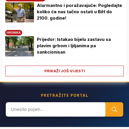
Alarmantno i poražavajuće: Pogledajte
koliko će nas tačno ostati u BiH do
2100. godine!
HRONIKA
Prijedor: Istakao bijelu zastavu sa
plavim grbom i ljiljanima pa
sankcionisan
PRIKAŽI JOŠ VIJESTI
PRETRAŽITE PORTAL
Search
for: