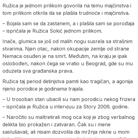
Ružica je jednom prilikom govorila na temu majčinstva i
tom prilikom otkrila da se plašila trudnoće i majčinstva.
– Bojala sam se da zastanem, a i plašila sam se porođaja
– ispričala je Ružica Sokić jednom prilikom.
Inače, glumica se još od malih nogu susrela sa strašnim
stvarima. Njen otac, nakon okupacije zemlje od strane
Nemaca osuđen je na smrt. Međutim, na kraju je ipak
oslobođen, nakon čega se vratio u Beograd, gde su mu
oduzeta sva građanska prava.
Ružica taj period detinjstva pamti kao tragičan, a agonija
njeno porodice je godinama trajala.
– U trosoban stan ubacili su nam porodicu nekog frizera
– ispričala je Ružica u intervjuu za Story 2006. godine.
– Naročito su maltretirali mog oca koji je zbog verbalnog
delikta bio prokažen i zatvaran. Čak su i mene
saslušavali, ali nisam dozvolila da mržnja nikne u mom