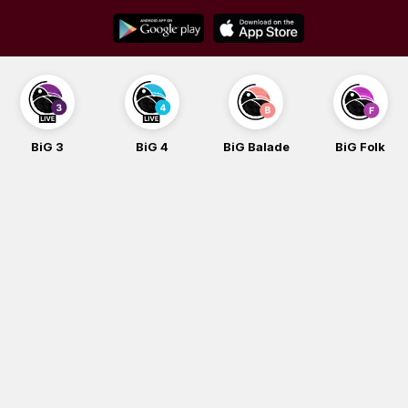
Skip
to
content
BiG 3
BiG 4
BiG Balade
BiG Folk