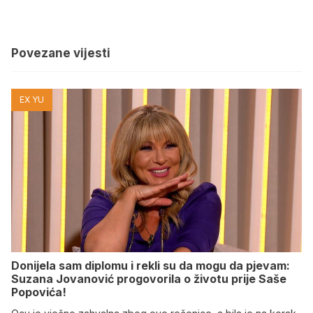
Povezane vijesti
EX YU
Donijela sam diplomu i rekli su da mogu da pjevam:
Suzana Jovanović progovorila o životu prije Saše
Popovića!