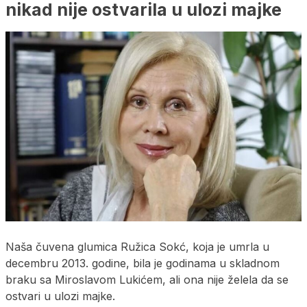
nikad nije ostvarila u ulozi majke
Naša čuvena glumica Ružica Sokć, koja je umrla u
decembru 2013. godine, bila je godinama u skladnom
braku sa Miroslavom Lukićem, ali ona nije želela da se
ostvari u ulozi majke.