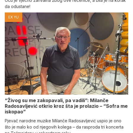
Ocu je vječno zahvalna zbog ove rečenice, a bila je na korak
da odustane!
EX YU
“Živog su me zakopavali, pa vadili”: Milanče
Radosavljević otkrio kroz šta je prolazio – “Sofra me
iskopao”
Pjevač narodne muzike Milanče Radosavljević uspio je ono
što je malo ko od njegovih kolega – da rasproda tri koncerta