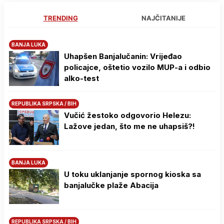
TRENDING
NAJČITANIJE
BANJA LUKA
Uhapšen Banjalučanin: Vrijeđao
policajce, oštetio vozilo MUP-a i odbio
alko-test
REPUBLIKA SRPSKA / BIH
Vučić žestoko odgovorio Helezu:
Lažove jedan, što me ne uhapsiš?!
BANJA LUKA
U toku uklanjanje spornog kioska sa
banjalučke plaže Abacija
REPUBLIKA SRPSKA / BIH