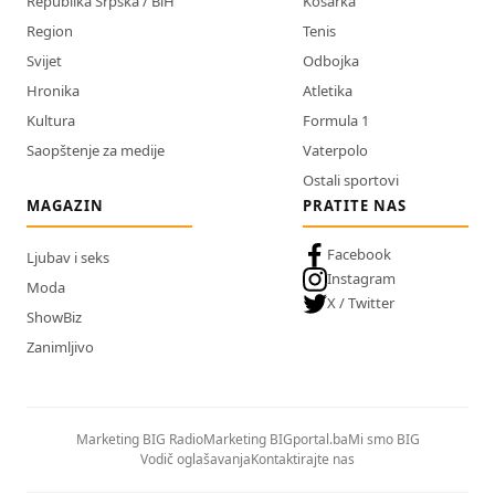
Republika Srpska / BiH
Košarka
Region
Tenis
Svijet
Odbojka
Hronika
Atletika
Kultura
Formula 1
Saopštenje za medije
Vaterpolo
Ostali sportovi
MAGAZIN
PRATITE NAS
Facebook
Ljubav i seks
Instagram
Moda
X / Twitter
ShowBiz
Zanimljivo
Marketing BIG Radio
Marketing BIGportal.ba
Mi smo BIG
Vodič oglašavanja
Kontaktirajte nas