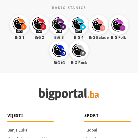
RADIO STANICE
BiG 1
BiG 2
BiG 3
BiG 4
BiG Balade
BiG Folk
BiG iG
BiG Rock
VIJESTI
SPORT
Banja Luka
Fudbal