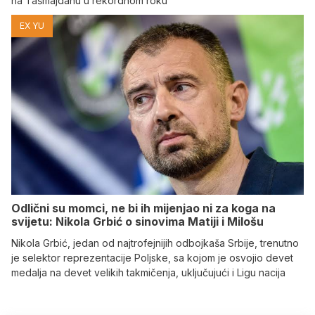
na Tašmajdanu u rekordnom roku
EX YU
Odlični su momci, ne bi ih mijenjao ni za koga na
svijetu: Nikola Grbić o sinovima Matiji i Milošu
Nikola Grbić, jedan od najtrofejnijih odbojkaša Srbije, trenutno
je selektor reprezentacije Poljske, sa kojom je osvojio devet
medalja na devet velikih takmičenja, uključujući i Ligu nacija