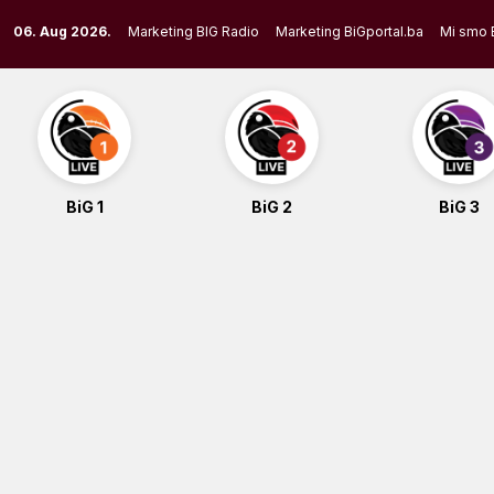
Skip
06. Aug 2026.
Marketing BIG Radio
Marketing BiGportal.ba
Mi smo 
to
content
BiG 1
BiG 2
BiG 3