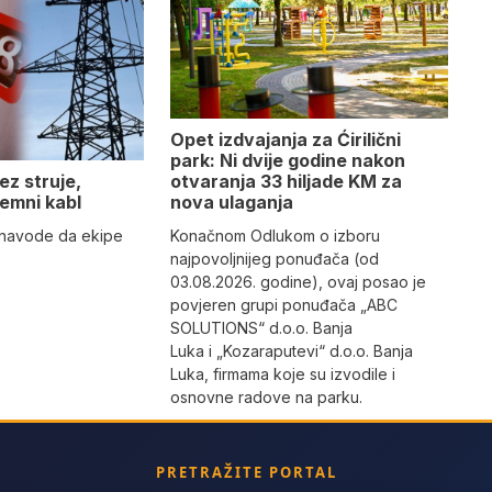
Opet izdvajanja za Ćirilični
park: Ni dvije godine nakon
otvaranja 33 hiljade KM za
ez struje,
nova ulaganja
emni kabl
Konačnom Odlukom o izboru
” navode da ekipe
najpovoljnijeg ponuđača (od
03.08.2026. godine), ovaj posao je
povjeren grupi ponuđača „ABC
SOLUTIONS“ d.o.o. Banja
Luka i „Kozaraputevi“ d.o.o. Banja
Luka, firmama koje su izvodile i
osnovne radove na parku.
PRETRAŽITE PORTAL