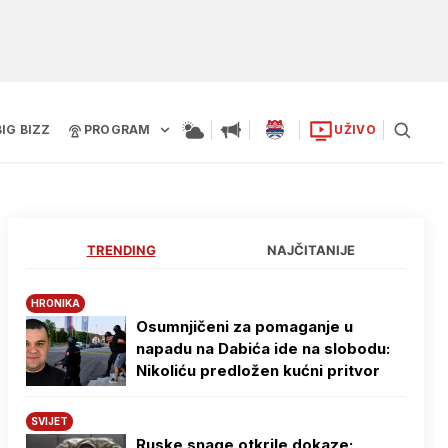
BIG BIZZ
PROGRAM
UŽIVO
TRENDING
NAJČITANIJE
HRONIKA
Osumnjičeni za pomaganje u
napadu na Dabića ide na slobodu:
Nikoliću predložen kućni pritvor
SVIJET
Ruske snage otkrile dokaze: