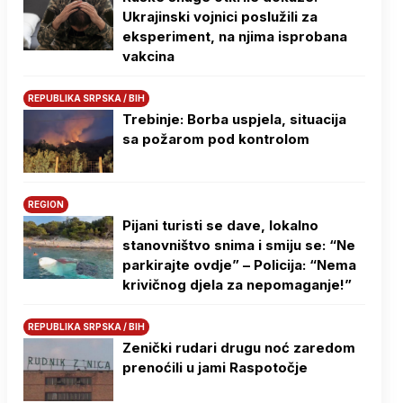
Ukrajinski vojnici poslužili za
eksperiment, na njima isprobana
vakcina
REPUBLIKA SRPSKA / BIH
Trebinje: Borba uspjela, situacija
sa požarom pod kontrolom
REGION
Pijani turisti se dave, lokalno
stanovništvo snima i smiju se: “Ne
parkirajte ovdje” – Policija: “Nema
krivičnog djela za nepomaganje!”
REPUBLIKA SRPSKA / BIH
Zenički rudari drugu noć zaredom
prenoćili u jami Raspotočje