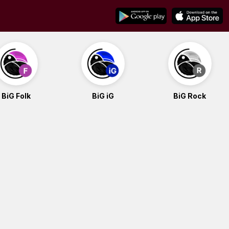
BiG Folk
BiG iG
BiG Rock