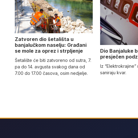
Zatvoren dio šetališta u
banjalučkom naselju: Građani
Dio Banjaluke b
se mole za oprez i strpljenje
presječen podz
Šetalište će biti zatvoreno od sutra, 7.
Iz “Elektrokrajine
pa do 14. avgusta svakog dana od
saniraju kvar.
7.00 do 17.00 časova, osim nedjelje.