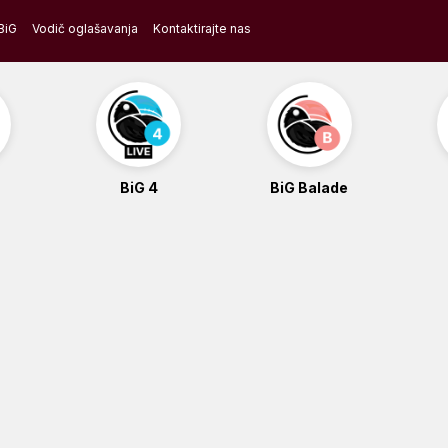
BiG
Vodič oglašavanja
Kontaktirajte nas
BiG 4
BiG Balade