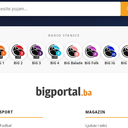
ch
RADIO STANICE
G 1
BiG 2
BiG 3
BiG 4
BiG Balade
BiG Folk
BiG iG
BiG
SPORT
MAGAZIN
Fudbal
Ljubav i seks