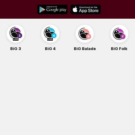
Skip
to
content
3
BiG 4
BiG Balade
BiG Folk
BiG