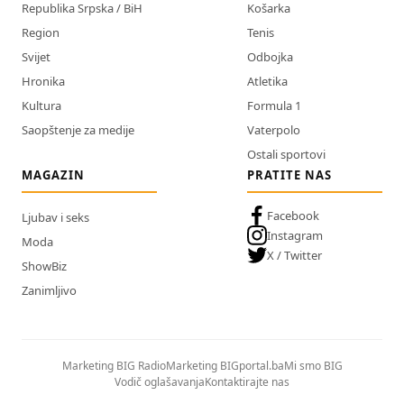
Republika Srpska / BiH
Košarka
Region
Tenis
Svijet
Odbojka
Hronika
Atletika
Kultura
Formula 1
Saopštenje za medije
Vaterpolo
Ostali sportovi
MAGAZIN
PRATITE NAS
Facebook
Ljubav i seks
Instagram
Moda
X / Twitter
ShowBiz
Zanimljivo
Marketing BIG Radio
Marketing BIGportal.ba
Mi smo BIG
Vodič oglašavanja
Kontaktirajte nas