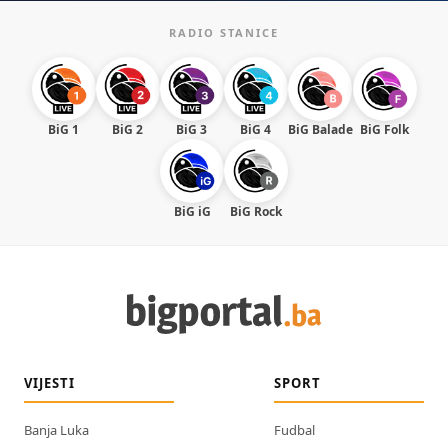
RADIO STANICE
BiG 1
BiG 2
BiG 3
BiG 4
BiG Balade
BiG Folk
BiG iG
BiG Rock
VIJESTI
SPORT
Banja Luka
Fudbal