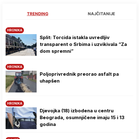
TRENDING
NAJČITANIJE
HRONIKA
Split: Torcida istakla uvredljiv
transparent o Srbima i uzvikivala “Za
dom spremni”
HRONIKA
Poljoprivrednik preorao asfalt pa
uhapšen
HRONIKA
Djevojka (18) izbodena u centru
Beograda, osumnjičene imaju 15 i 13
godina