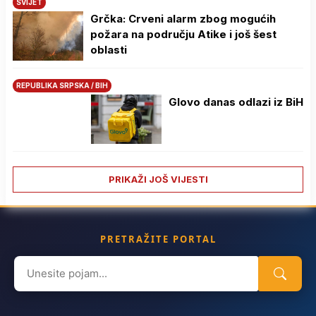
SVIJET
Grčka: Crveni alarm zbog mogućih
požara na području Atike i još šest
oblasti
REPUBLIKA SRPSKA / BIH
Glovo danas odlazi iz BiH
PRIKAŽI JOŠ VIJESTI
PRETRAŽITE PORTAL
Search
for: