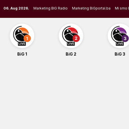
Skip
06. Aug 2026.
Marketing BIG Radio
Marketing BiGportal.ba
Mi smo 
to
content
BiG 1
BiG 2
BiG 3