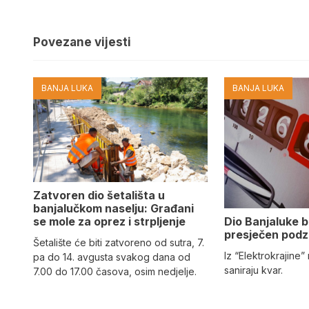
Povezane vijesti
BANJA LUKA
BANJA LUKA
Zatvoren dio šetališta u
banjalučkom naselju: Građani
Dio Banjaluke b
se mole za oprez i strpljenje
presječen podz
Šetalište će biti zatvoreno od sutra, 7.
Iz “Elektrokrajine
pa do 14. avgusta svakog dana od
saniraju kvar.
7.00 do 17.00 časova, osim nedjelje.