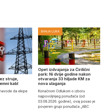
BANJA LUKA
Opet izdvajanja za Ćirilični
park: Ni dvije godine nakon
otvaranja 33 hiljade KM za
ez struje,
nova ulaganja
emni kabl
Konačnom Odlukom o izboru
” navode da ekipe
najpovoljnijeg ponuđača (od
03.08.2026. godine), ovaj posao je
povjeren grupi ponuđača „ABC