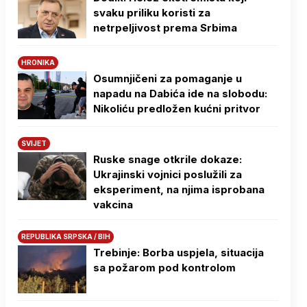
svaku priliku koristi za
netrpeljivost prema Srbima
HRONIKA
Osumnjičeni za pomaganje u
napadu na Dabića ide na slobodu:
Nikoliću predložen kućni pritvor
SVIJET
Ruske snage otkrile dokaze:
Ukrajinski vojnici poslužili za
eksperiment, na njima isprobana
vakcina
REPUBLIKA SRPSKA / BIH
Trebinje: Borba uspjela, situacija
sa požarom pod kontrolom