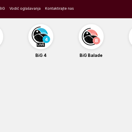
BiG
Vodič oglašavanja
Kontaktirajte nas
BiG 4
BiG Balade