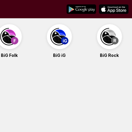
BiG Folk
BiG iG
BiG Rock