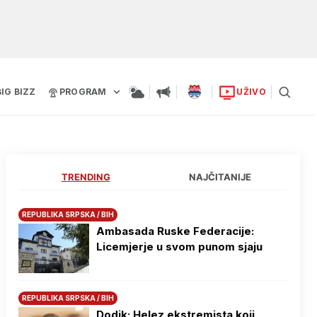
BIG BIZZ
PROGRAM
UŽIVO
TRENDING
NAJČITANIJE
REPUBLIKA SRPSKA / BIH
Ambasada Ruske Federacije:
Licemjerje u svom punom sjaju
REPUBLIKA SRPSKA / BIH
Dodik: Helez ekstremista koji