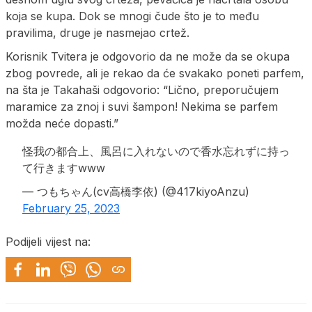
koja se kupa. Dok se mnogi čude što je to među
pravilima, druge je nasmejao crtež.
Korisnik Tvitera je odgovorio da ne može da se okupa
zbog povrede, ali je rekao da će svakako poneti parfem,
na šta je Takahaši odgovorio: “Lično, preporučujem
maramice za znoj i suvi šampon! Nekima se parfem
možda neće dopasti.”
怪我の都合上、風呂に入れないので香水忘れずに持っ
て行きますwww
— つもちゃん(cv高橋李依) (@417kiyoAnzu)
February 25, 2023
Podijeli vijest na: