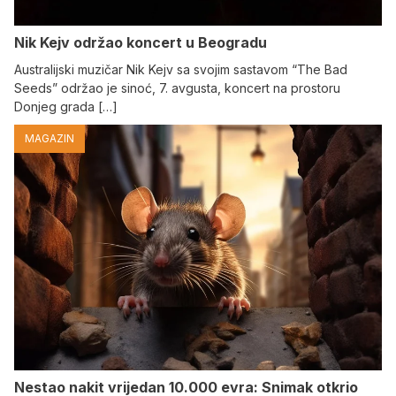
Nik Kejv održao koncert u Beogradu
Australijski muzičar Nik Kejv sa svojim sastavom “The Bad
Seeds” održao je sinoć, 7. avgusta, koncert na prostoru
Donjeg grada […]
MAGAZIN
Nestao nakit vrijedan 10.000 evra: Snimak otkrio