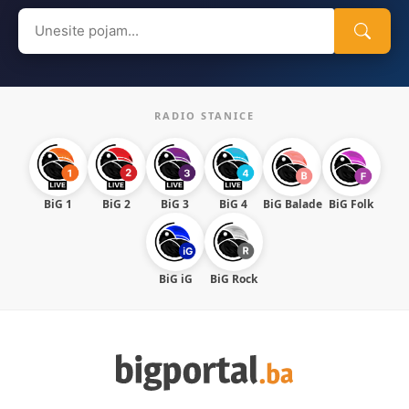
Search
for:
RADIO STANICE
BiG 1
BiG 2
BiG 3
BiG 4
BiG Balade
BiG Folk
BiG iG
BiG Rock