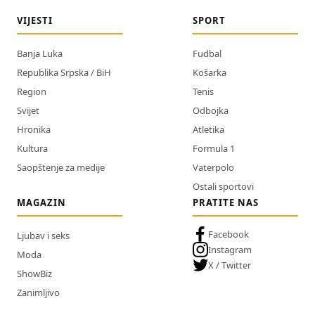
VIJESTI
SPORT
Banja Luka
Fudbal
Republika Srpska / BiH
Košarka
Region
Tenis
Svijet
Odbojka
Hronika
Atletika
Kultura
Formula 1
Saopštenje za medije
Vaterpolo
Ostali sportovi
MAGAZIN
PRATITE NAS
Facebook
Ljubav i seks
Instagram
Moda
X / Twitter
ShowBiz
Zanimljivo