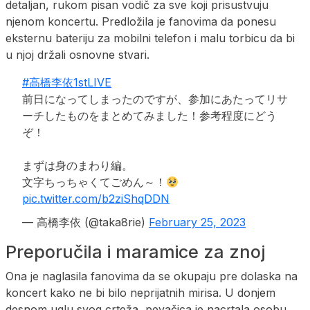
detaljan, rukom pisan vodič za sve koji prisustvuju
njenom koncertu. Predložila je fanovima da ponesu
eksternu bateriju za mobilni telefon i malu torbicu da bi
u njoj držali osnovne stvari.
#高橋李依1stLIVE
前日になってしまったのですが、参加にあたってリサ
ーチしたものをまとめてみました！参考程度にどう
ぞ！
まずは身のまわり編。
文字ちっちゃくてごめん～！
pic.twitter.com/b2ziShqDDN
— 高橋李依 (@taka8rie)
February 25, 2023
Preporučila i maramice za znoj
Ona je naglasila fanovima da se okupaju pre dolaska na
koncert kako ne bi bilo neprijatnih mirisa. U donjem
desnom uglu svog crteža, pevačica je nacrtala osobu