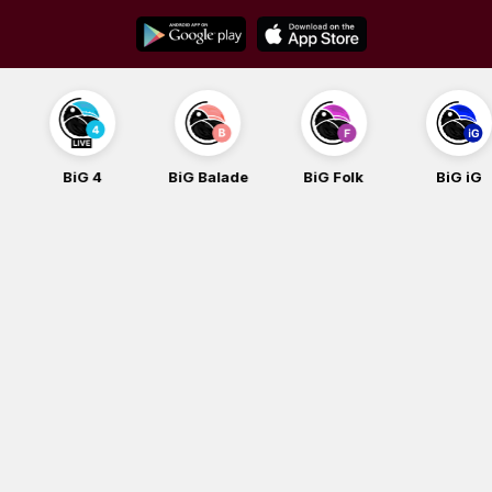
Skip
to
content
BiG 4
BiG Balade
BiG Folk
BiG iG