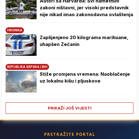
Autori sa Harvarda: Svi nametnuti
zakoni ništavni, jer visoki predstavnik
nije nikad imao zakonodavna ovlaštenja
HRONIKA
Zaplijenjeno 20 kilograma marihuane,
uhapšen Zećanin
REPUBLIKA SRPSKA / BIH
Stiže promjena vremena: Naoblačenje
uz lokalnu kišu i pljuskove
PRIKAŽI JOŠ VIJESTI
PRETRAŽITE PORTAL