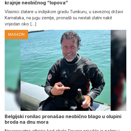
krajnje neobičnog “lopova”
Vlasnici zlatare u indijskom gradu Tumkuru, u saveznoj državi
Karnataka, na jugu zemlje, pronašli su nestali zlatni nakit
vrijedan oko […]
MAGAZIN
Belgijski ronilac pronašao neobično blago u olupini
broda na dnu mora
Nevjerovatno otkriće kod obale Dovera privuklo je pažnju i