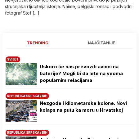
stručnjaka i ljubitelja istorije. Naime, belgijski ronilac i podvodni
fotograf Stef […]
TRENDING
NAJČITANIJE
SVIJET
Uskoro će nas prevoziti avioni na
baterije? Mogli bi da lete na veoma
popularnim relacijama
REPUBLIKA SRPSKA / BIH
Nezgode i kilometarske kolone: Novi
kolaps na putu ka moru u Hrvatskoj
REPUBLIKA SRPSKA / BIH