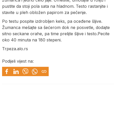
pustite da stoji pola sata na hladnom. Testo rastanjite i
stavite u pleh obložen papirom za pečenje.
Po testu pospite izdrobljen keks, pa oceđene šljive.
Žumanca mešajte sa šećerom dok ne posvetle, dodajte
sitno seckane orahe, pa time prelijte šljive i testo.Pecite
oko 40 minuta na 180 stepeni.
Trpeza.alo.rs
Podijeli vijest na: