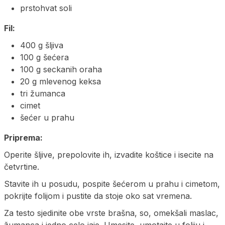
prstohvat soli
Fil:
400 g šljiva
100 g šećera
100 g seckanih oraha
20 g mlevenog keksa
tri žumanca
cimet
šećer u prahu
Priprema:
Operite šljive, prepolovite ih, izvadite koštice i isecite na
četvrtine.
Stavite ih u posudu, pospite šećerom u prahu i cimetom,
pokrijte folijom i pustite da stoje oko sat vremena.
Za testo sjedinite obe vrste brašna, so, omekšali maslac,
žumanca i jedno celo jaje. Umesite, umotajte u foliju i