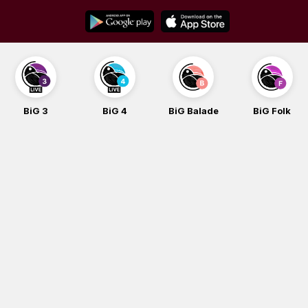
Skip
to
content
BiG 3
BiG 4
BiG Balade
BiG Folk