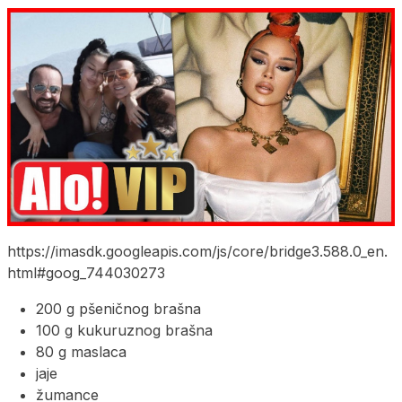
https://imasdk.googleapis.com/js/core/bridge3.588.0_en.
html#goog_744030273
200 g pšeničnog brašna
100 g kukuruznog brašna
80 g maslaca
jaje
žumance