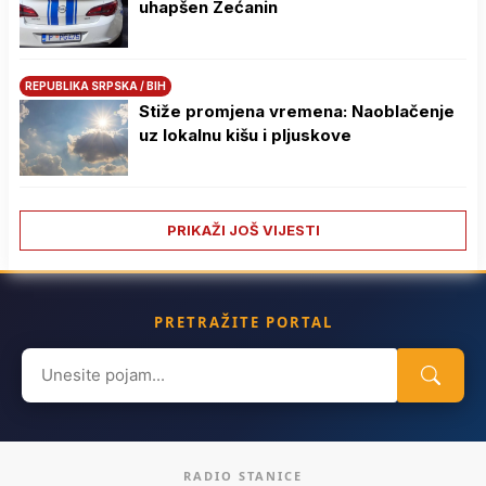
uhapšen Zećanin
REPUBLIKA SRPSKA / BIH
Stiže promjena vremena: Naoblačenje
uz lokalnu kišu i pljuskove
PRIKAŽI JOŠ VIJESTI
PRETRAŽITE PORTAL
Search
for:
RADIO STANICE