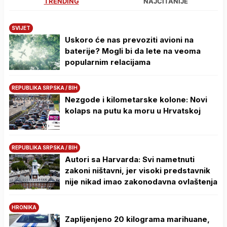
TRENDING
NAJČITANIJE
SVIJET
Uskoro će nas prevoziti avioni na
baterije? Mogli bi da lete na veoma
popularnim relacijama
REPUBLIKA SRPSKA / BIH
Nezgode i kilometarske kolone: Novi
kolaps na putu ka moru u Hrvatskoj
REPUBLIKA SRPSKA / BIH
Autori sa Harvarda: Svi nametnuti
zakoni ništavni, jer visoki predstavnik
nije nikad imao zakonodavna ovlaštenja
HRONIKA
Zaplijenjeno 20 kilograma marihuane,