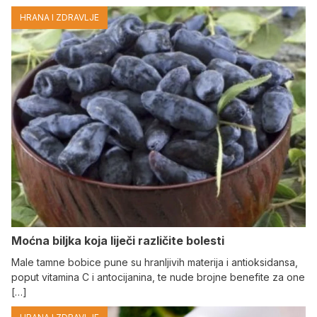
HRANA I ZDRAVLJE
Moćna biljka koja liječi različite bolesti
Male tamne bobice pune su hranljivih materija i antioksidansa,
poput vitamina C i antocijanina, te nude brojne benefite za one
[…]