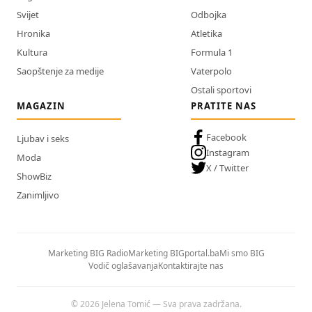
Svijet
Odbojka
Hronika
Atletika
Kultura
Formula 1
Saopštenje za medije
Vaterpolo
Ostali sportovi
MAGAZIN
PRATITE NAS
Facebook
Ljubav i seks
Instagram
Moda
X / Twitter
ShowBiz
Zanimljivo
Marketing BIG Radio
Marketing BIGportal.ba
Mi smo BIG
Vodič oglašavanja
Kontaktirajte nas
© 2026 Jelena Tomić — Sva prava zadržana.