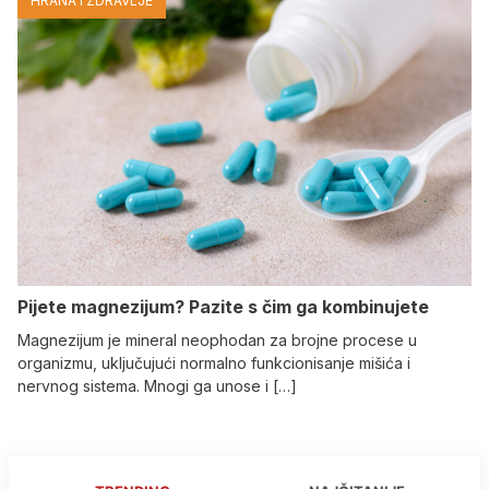
HRANA I ZDRAVLJE
Pijete magnezijum? Pazite s čim ga kombinujete
Magnezijum je mineral neophodan za brojne procese u
organizmu, uključujući normalno funkcionisanje mišića i
nervnog sistema. Mnogi ga unose i […]