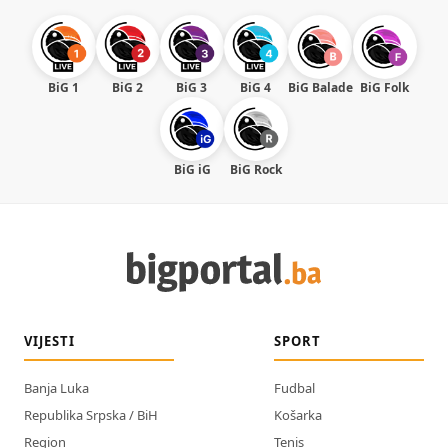
BiG 1
BiG 2
BiG 3
BiG 4
BiG Balade
BiG Folk
BiG iG
BiG Rock
VIJESTI
SPORT
Banja Luka
Fudbal
Republika Srpska / BiH
Košarka
Region
Tenis