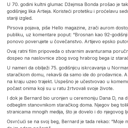
U 70. godini kultni glumac Džejmsa Bonda prošao je ta
godišnjeg lika Artieja. Koristeći protetiku i proćelavu 
stariji izgled.
Pirsova pojava, piše Hello magazine, zrači aurom dosto
publiku, uz komentare poput: “Brosnan kao 92-godišnj
ponovo poverujete u čovečanstvo. Artijevo epsko putovan
Ovaj ratni film pripoveda o stvarnim avanturama poruč
dospeo na naslovnice zbog svog hrabrog bega iz star
U nameri da obilježi 75. godišnjicu iskrcavanja u Norman
staračkom domu, rekavši da samo ide do prodavnice. A z
na kraju uzeo trajekt. Uspešno je učestvovao u komemo
počast onima koji su u ratu žrtvovali svoje živote.
I dok je Bernard bio uronjen u ceremoniju Dana D, na d
odbeglim stanovnikom staračkog doma. Njegov beg tolik
stranicama mnogih medija, što je dovelo i do njegovog l
Osvrćući se na svoj beg, Bernard je tada rekao: “Moje mi