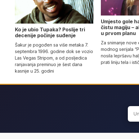
Umjesto gole hal
čistu magiju – al
Ko je ubio Tupaka? Poslije tri
u prvom planu
decenije počinje suđenje
Za snimanje nove
Šakur je pogođen sa više metaka 7.
modnog serijala “
septembra 1996. godine dok se vozio
nosila lepršavu hal
Las Vegas Stripom, a od posljedica
prati liniju tela i ist
ranjavanja preminuo je šest dana
kasnije u 25. godini
Sear
for: