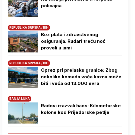
policajca
REPUBLIKA SRPSKA / BIH
Bez plata i zdravstvenog
osiguranja: Rudari treću noć
proveli u jami
REPUBLIKA SRPSKA / BIH
Oprez pri prelasku granice: Zbog
nekoliko komada voća kazna može
biti i veća od 13.000 evra
BANJA LUKA
Radovi izazvali haos: Kilometarske
kolone kod Prijedorske petlje