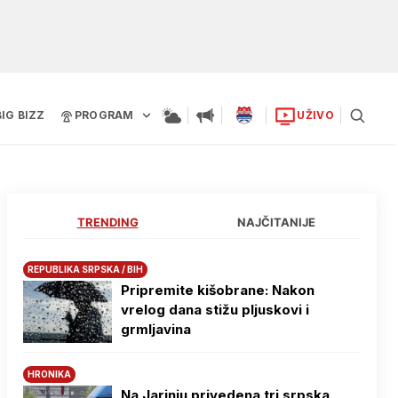
BIG BIZZ
PROGRAM
UŽIVO
TRENDING
NAJČITANIJE
REPUBLIKA SRPSKA / BIH
Pripremite kišobrane: Nakon
vrelog dana stižu pljuskovi i
grmljavina
HRONIKA
Na Јarinju privedena tri srpska