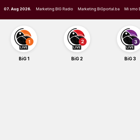
Skip
07. Aug 2026.
Marketing BIG Radio
Marketing BiGportal.ba
Mi smo 
to
content
BiG 1
BiG 2
BiG 3