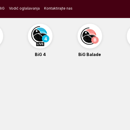
BiG
Vodič oglašavanja
Kontaktirajte nas
BiG 4
BiG Balade