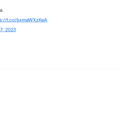
a.
ps://t.co/bxmaWXzKeA
7, 2023