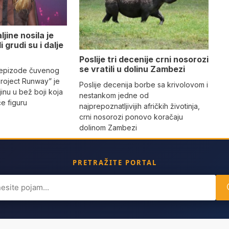
jine nosila je
i grudi su i dalje
Poslije tri decenije crni nosorozi
se vratili u dolinu Zambezi
 epizode čuvenog
Project Runway” je
Poslije decenija borbe sa krivolovom i
jinu u bež boji koja
nestankom jedne od
iče figuru
najprepoznatljivijih afričkih životinja,
crni nosorozi ponovo koračaju
dolinom Zambezi
PRETRAŽITE PORTAL
ch