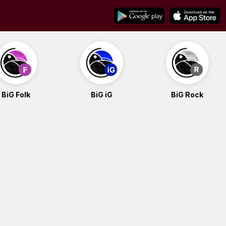
BiG Folk
BiG iG
BiG Rock