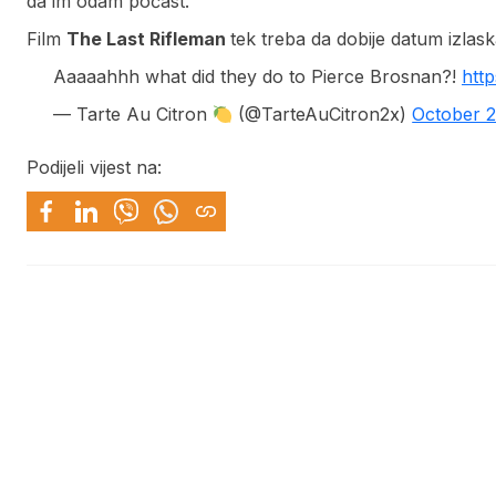
da im odam počast.”
Film
The Last Rifleman
tek treba da dobije datum izlask
Aaaaahhh what did they do to Pierce Brosnan?!
htt
— Tarte Au Citron
(@TarteAuCitron2x)
October 2
Podijeli vijest na: