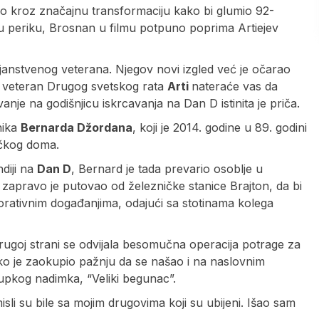
ko kroz značajnu transformaciju kako bi glumio 92-
sedu periku, Brosnan u filmu potpuno poprima Artiejev
janstvenog veterana. Njegov novi izgled već je očarao
i veteran Drugog svetskog rata
Arti
nateraće vas da
je na godišnjicu iskrcavanja na Dan D istinita je priča.
nika
Bernarda Džordana
, koji je 2014. godine u 89. godini
ačkog doma.
diji na
Dan D
, Bernard je tada prevario osoblje u
apravo je putovao od železničke stanice Brajton, da bi
rativnim događanjima, odajući sa stotinama kolega
rugoj strani se odvijala besomučna operacija potrage za
o je zaokupio pažnju da se našao i na naslovnim
jupkog nadimka, “Veliki begunac”.
sli su bile sa mojim drugovima koji su ubijeni. Išao sam