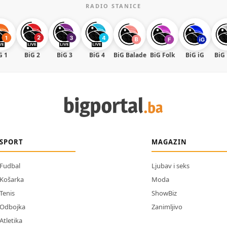
RADIO STANICE
G 1
BiG 2
BiG 3
BiG 4
BiG Balade
BiG Folk
BiG iG
BiG
SPORT
MAGAZIN
Fudbal
Ljubav i seks
Košarka
Moda
Tenis
ShowBiz
Odbojka
Zanimljivo
Atletika