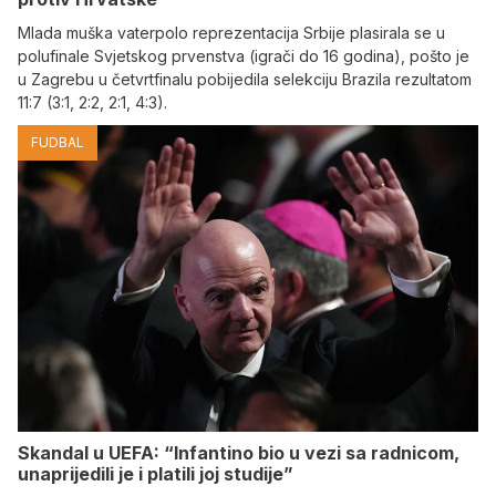
Mlada muška vaterpolo reprezentacija Srbije plasirala se u
polufinale Svjetskog prvenstva (igrači do 16 godina), pošto je
u Zagrebu u četvrtfinalu pobijedila selekciju Brazila rezultatom
11:7 (3:1, 2:2, 2:1, 4:3).
FUDBAL
Skandal u UEFA: “Infantino bio u vezi sa radnicom,
unaprijedili je i platili joj studije”