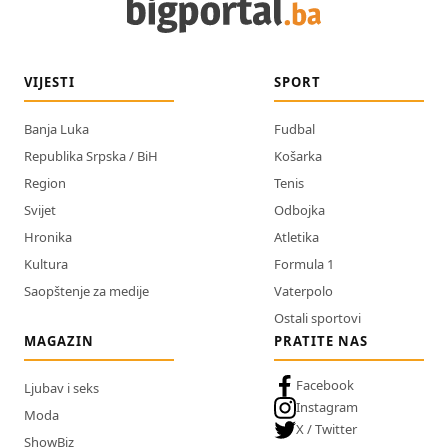
VIJESTI
SPORT
Banja Luka
Fudbal
Republika Srpska / BiH
Košarka
Region
Tenis
Svijet
Odbojka
Hronika
Atletika
Kultura
Formula 1
Saopštenje za medije
Vaterpolo
Ostali sportovi
MAGAZIN
PRATITE NAS
Facebook
Ljubav i seks
Instagram
Moda
X / Twitter
ShowBiz