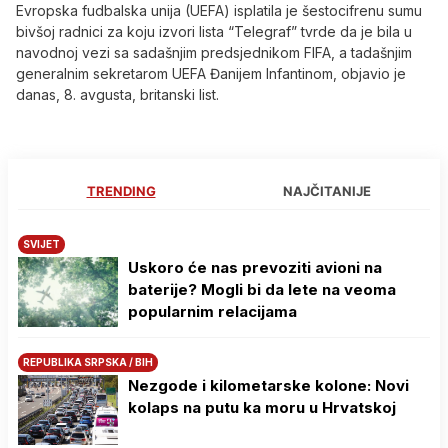
Evropska fudbalska unija (UEFA) isplatila je šestocifrenu sumu
bivšoj radnici za koju izvori lista “Telegraf” tvrde da je bila u
navodnoj vezi sa sadašnjim predsjednikom FIFA, a tadašnjim
generalnim sekretarom UEFA Đanijem Infantinom, objavio je
danas, 8. avgusta, britanski list.
TRENDING
NAJČITANIJE
SVIJET
Uskoro će nas prevoziti avioni na
baterije? Mogli bi da lete na veoma
popularnim relacijama
REPUBLIKA SRPSKA / BIH
Nezgode i kilometarske kolone: Novi
kolaps na putu ka moru u Hrvatskoj