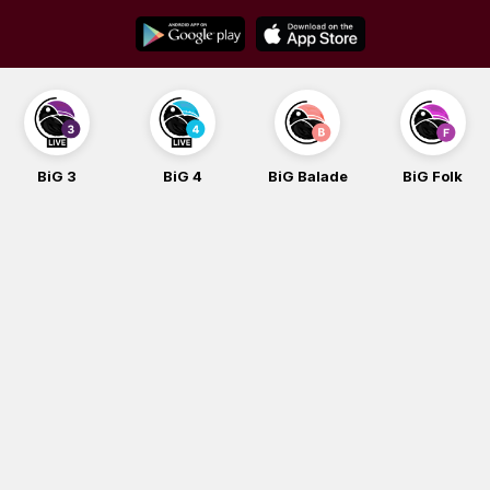
Skip
to
content
BiG 3
BiG 4
BiG Balade
BiG Folk