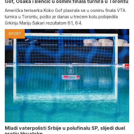
Gof, Osaka i Benčić u osmini finala turnira u Torontu
Američka teniserka Koko Gof plasirala se u osminu finala VTA
turnira u Torontu, pošto je danas u trećem kolu pobijedila
Grkinju Mariju Sakari rezultatom 6:1, 6:4.
SPORT
Mladi vaterpolisti Srbije u polufinalu SP, slijedi duel
protiv Hrvatske