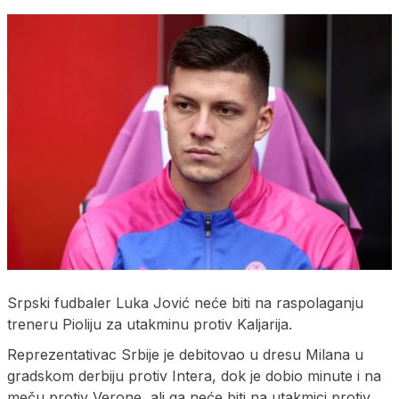
Srpski fudbaler Luka Jović neće biti na raspolaganju
treneru Pioliju za utakminu protiv Kaljarija.
Reprezentativac Srbije je debitovao u dresu Milana u
gradskom derbiju protiv Intera, dok je dobio minute i na
meču protiv Verone, ali ga neće biti na utakmici protiv