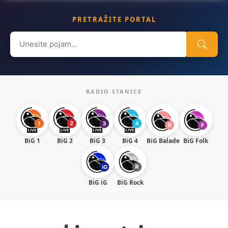
PRETRAŽITE PORTAL
Search
for:
RADIO STANICE
BiG 1
BiG 2
BiG 3
BiG 4
BiG Balade
BiG Folk
BiG iG
BiG Rock