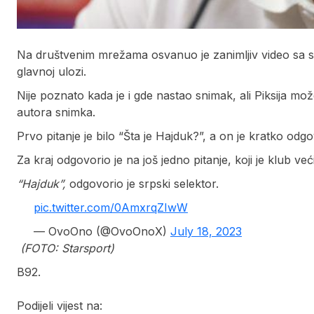
Na društvenim mrežama osvanuo je zanimljiv video sa 
glavnoj ulozi.
Nije poznato kada je i gde nastao snimak, ali Piksija mo
autora snimka.
Prvo pitanje je bilo “Šta je Hajduk?”, a on je kratko odg
Za kraj odgovorio je na još jedno pitanje, koji je klub ve
“Hajduk”,
odgovorio je srpski selektor.
pic.twitter.com/0AmxrqZIwW
— OvoOno (@OvoOnoX)
July 18, 2023
(FOTO: Starsport)
B92.
Podijeli vijest na: