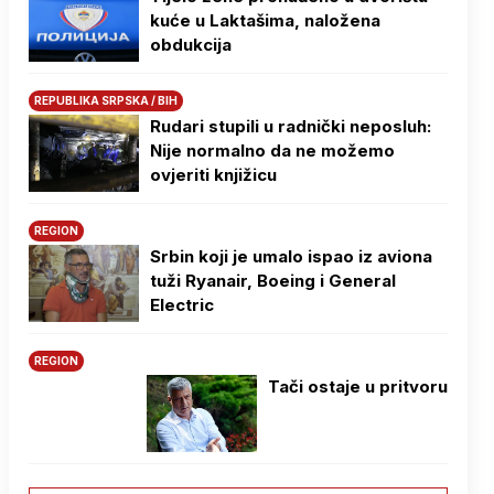
kuće u Laktašima, naložena
obdukcija
REPUBLIKA SRPSKA / BIH
Rudari stupili u radnički neposluh:
Nije normalno da ne možemo
ovjeriti knjižicu
REGION
Srbin koji je umalo ispao iz aviona
tuži Ryanair, Boeing i General
Electric
REGION
Tači ostaje u pritvoru