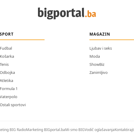
SPORT
MAGAZIN
Fudbal
Ljubav i seks
Košarka
Moda
Tenis
ShowBiz
Odbojka
Zanimljivo
Atletika
Formula 1
Vaterpolo
Ostali sportovi
eting BIG Radio
Marketing BIGportal.ba
Mi smo BIG
Vodič oglašavanja
Kontaktiraj