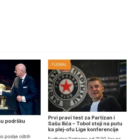
FUDBAL
Prvi pravi test za Partizan i
nu podršku
Sašu Ilića – Tobol stoji na putu
ka plej-ofu Lige konferencije
io poslije oštrih
Fudbaleri Partizana od 21.00 čas na