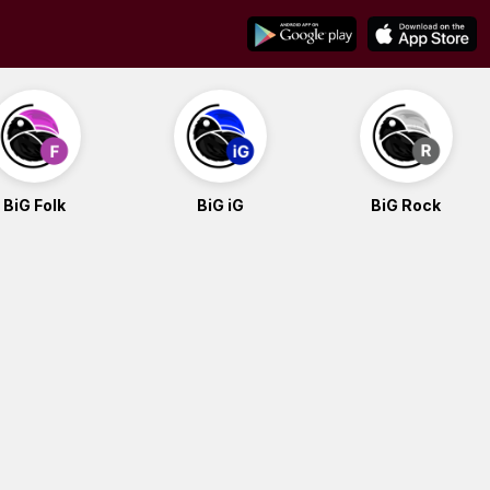
BiG Folk
BiG iG
BiG Rock