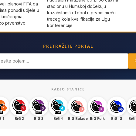
zvali planovi FIFA da
stadionu u Humskoj dočekuju
orima ponudi udjele u
kazahstanski Tobol u prvom meču
akmičenjima,
trećeg kola kvalifikacija za Ligu
tsko prvenstvo
konferencije
PRETRAŽITE PORTAL
ch
RADIO STANICE
G 1
BiG 2
BiG 3
BiG 4
BiG Balade
BiG Folk
BiG iG
BiG