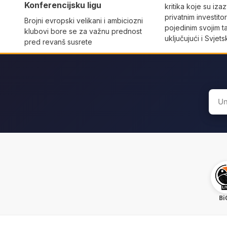
Konferencijsku ligu
kritika koje su iza
privatnim investit
Brojni evropski velikani i ambiciozni
pojedinim svojim t
klubovi bore se za važnu prednost
uključujući i Svje
pred revanš susrete
Sear
for:
Bi