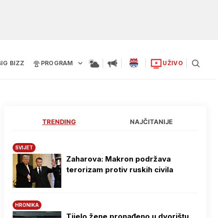
BIG BIZZ
PROGRAM
UŽIVO
TRENDING
NAJČITANIJE
SVIJET
Zaharova: Makron podržava
terorizam protiv ruskih civila
HRONIKA
Tijelo žene pronađeno u dvorištu