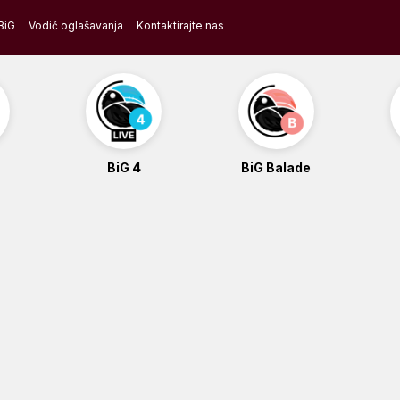
BiG
Vodič oglašavanja
Kontaktirajte nas
BiG 4
BiG Balade