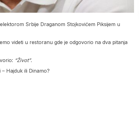
selektorom Srbije Draganom Stojkovićem Piksijem u
žemo videti u restoranu gde je odgovorio na dva pitanja
ovorio:
“Život”
.
ći – Hajduk ili Dinamo?