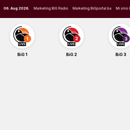
Skip
06. Aug 2026.
Marketing BIG Radio
Marketing BiGportal.ba
Mi smo 
to
content
BiG 1
BiG 2
BiG 3