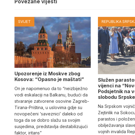
Povezane vijesti
SVIJET
REPUBLIKA SRPSKA
Upozorenje iz Moskve zbog
Kosova: “Opasno je maštati”
Služen parastos
vijenci na “Nov
On je napomenuo da to “neizbiježno
Podsjetnik na v
vodi eskalaciji na Balkanu, budući da
slobodu Srpsk
stvaranje zatvorene osovine Zagreb-
Na Srpskom vojnič
Tirana-Priština, u uslovima gdje su
Zejtinlik na Sokoc
novopečeni ‘saveznici’ daleko od
parastos i položeni
toga da se dobro slažu sa svojim
obilježavanja slav
susjedima, predstavlja destabilizujući
vojnih invalida Re
faktor, iritans”