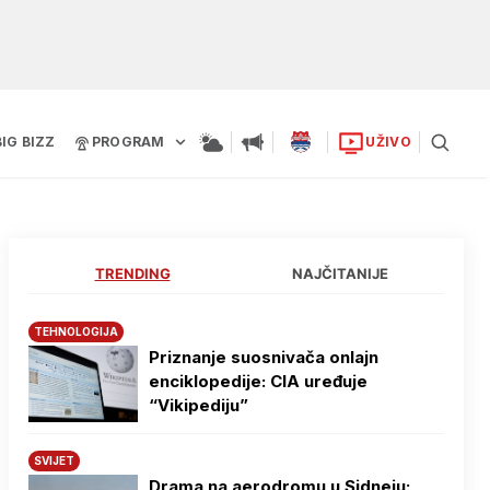
BIG BIZZ
PROGRAM
UŽIVO
TRENDING
NAJČITANIJE
TEHNOLOGIJA
Priznanje suosnivača onlajn
enciklopedije: CIA uređuje
“Vikipediju”
SVIJET
Drama na aerodromu u Sidneju: