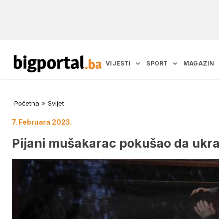
VIJESTI
SPORT
MAGAZIN
Početna
»
Svijet
7. Februara 2023.
Pijani mušakarac pokušao da ukrad