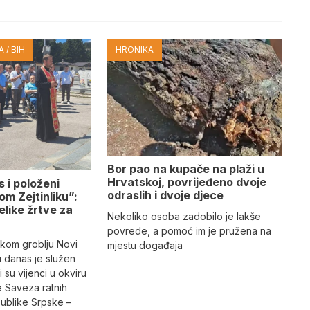
 / BIH
HRONIKA
Bor pao na kupače na plaži u
Hrvatskoj, povrijeđeno dvoje
 i položeni
odraslih i dvoje djece
om Zejtinliku”:
elike žrtve za
Nekoliko osoba zadobilo je lakše
e
povrede, a pomoć im je pružena na
kom groblju Novi
mjestu događaja
u danas je služen
 su vijenci u okviru
e Saveza ratnih
publike Srpske –