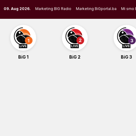
Skip
09. Aug 2026.
Marketing BIG Radio
Marketing BiGportal.ba
Mi smo 
to
content
BiG 1
BiG 2
BiG 3