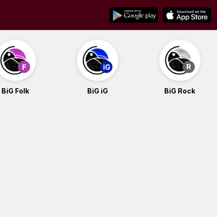
BiG Folk
BiG iG
BiG Rock