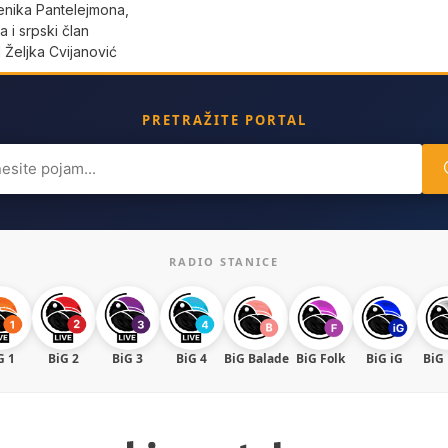
nika Pantelejmona,
a i srpski član
 Željka Cvijanović
PRETRAŽITE PORTAL
ch
RADIO STANICE
G 1
BiG 2
BiG 3
BiG 4
BiG Balade
BiG Folk
BiG iG
BiG