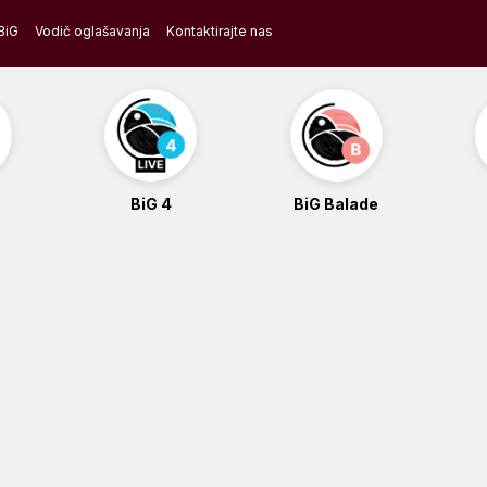
BiG
Vodič oglašavanja
Kontaktirajte nas
BiG 4
BiG Balade