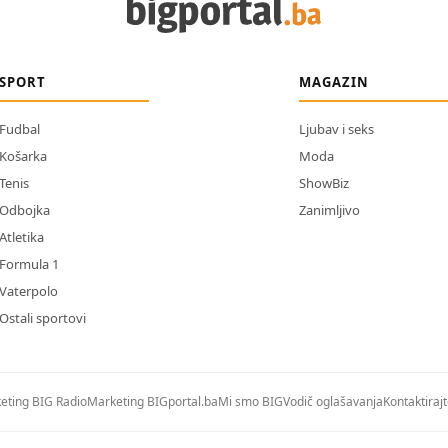
SPORT
MAGAZIN
Fudbal
Ljubav i seks
Košarka
Moda
Tenis
ShowBiz
Odbojka
Zanimljivo
Atletika
Formula 1
Vaterpolo
Ostali sportovi
eting BIG Radio
Marketing BIGportal.ba
Mi smo BIG
Vodič oglašavanja
Kontaktiraj