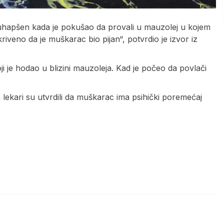
 uhapšen kada je pokušao da provali u mauzolej u kojem
kriveno da je muškarac bio pijan“, potvrdio je izvor iz
ji je hodao u blizini mauzoleja. Kad je počeo da povlači
ekari su utvrdili da muškarac ima psihički poremećaj