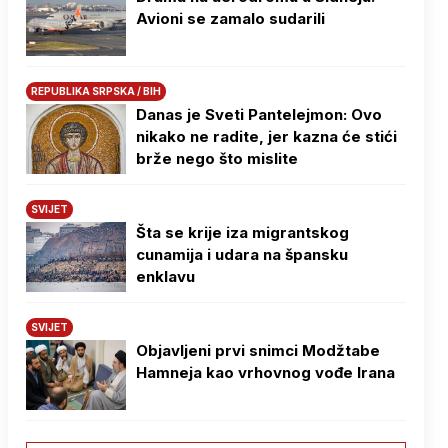
Avioni se zamalo sudarili
REPUBLIKA SRPSKA / BIH
Danas je Sveti Pantelejmon: Ovo
nikako ne radite, jer kazna će stići
brže nego što mislite
SVIJET
Šta se krije iza migrantskog
cunamija i udara na špansku
enklavu
SVIJET
Objavljeni prvi snimci Modžtabe
Hamneja kao vrhovnog vođe Irana