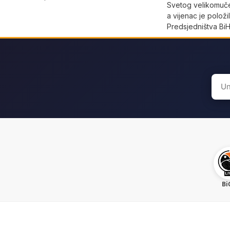
Svetog velikomuče
a vijenac je položil
Predsjedništva BiH
Sear
for:
Bi