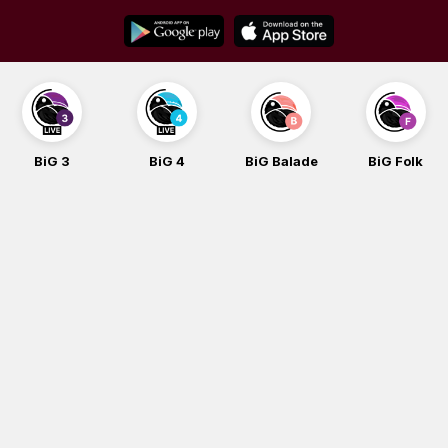
Skip
to
content
BiG 3
BiG 4
BiG Balade
BiG Folk