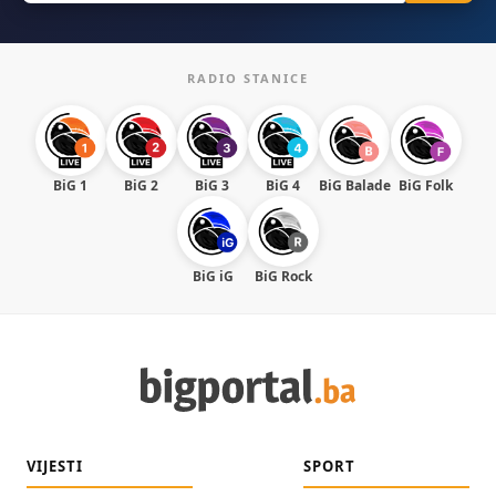
RADIO STANICE
BiG 1
BiG 2
BiG 3
BiG 4
BiG Balade
BiG Folk
BiG iG
BiG Rock
VIJESTI
SPORT