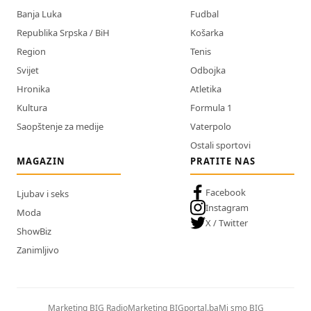
Banja Luka
Fudbal
Republika Srpska / BiH
Košarka
Region
Tenis
Svijet
Odbojka
Hronika
Atletika
Kultura
Formula 1
Saopštenje za medije
Vaterpolo
Ostali sportovi
MAGAZIN
PRATITE NAS
Facebook
Ljubav i seks
Instagram
Moda
X / Twitter
ShowBiz
Zanimljivo
Marketing BIG Radio
Marketing BIGportal.ba
Mi smo BIG