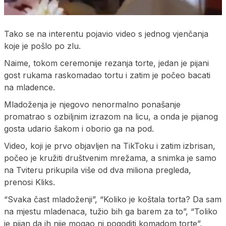
Tako se na interentu pojavio video s jednog vjenčanja
koje je pošlo po zlu.
Naime, tokom ceremonije rezanja torte, jedan je pijani
gost rukama raskomadao tortu i zatim je počeo bacati
na mladence.
Mladoženja je njegovo nenormalno ponašanje
promatrao s ozbiljnim izrazom na licu, a onda je pijanog
gosta udario šakom i oborio ga na pod.
Video, koji je prvo objavljen na TikToku i zatim izbrisan,
počeo je kružiti društvenim mrežama, a snimka je samo
na Tviteru prikupila više od dva miliona pregleda,
prenosi Kliks.
“Svaka čast mladoženji”, “Koliko je koštala torta? Da sam
na mjestu mladenaca, tužio bih ga barem za to”, “Toliko
je pijan da ih nije mogao ni pogoditi komadom torte”,