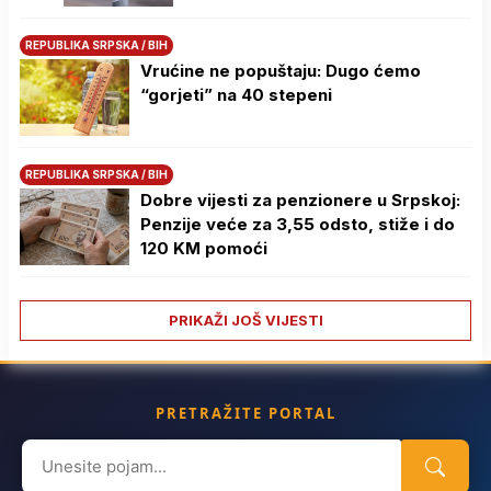
REPUBLIKA SRPSKA / BIH
Vrućine ne popuštaju: Dugo ćemo
“gorjeti” na 40 stepeni
REPUBLIKA SRPSKA / BIH
Dobre vijesti za penzionere u Srpskoj:
Penzije veće za 3,55 odsto, stiže i do
120 KM pomoći
PRIKAŽI JOŠ VIJESTI
PRETRAŽITE PORTAL
Search
for: