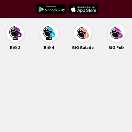
Skip
to
content
BiG 3
BiG 4
BiG Balade
BiG Folk