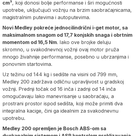
cm³
, koji donosi bolje performanse i širi mogućnosti
upotrebe, uključujući vožnju na brzim saobraćajnicama,
magistralnim putevima i autoputevima.
Novi Medley pokreće jednocilindrični i-get motor, sa
maksimalnom snagom od 17,7 konjskih snaga i obrtnim
momentom od 16,5 Nm
. Iako ove brojke deluju
skromno, u svakodnevnoj vožnji ovaj motor pruža
mnogo živahnije performanse, posebno u ubrzanjima i
ponovnim startovima.
Uz težinu od 144 kg i sedište na visini od 799 mm,
Medley 200 zadržava odličnu upravljivost u gradskoj
vožnji. Prednji točak od 16 inča i zadnji od 14 inča
omogućavaju lako manevrisanje u saobraćaju, a
prostrani prostor ispod sedišta, koji može primiti dva
integralna kacige, čini ga idealnim za svakodnevnu
upotrebu.
Medley 200 opremljen je Bosch ABS-om sa
dvokanalnim sistemom i ASR kontrolom proklizavanja
,