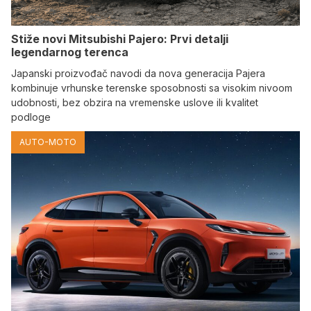
Stiže novi Mitsubishi Pajero: Prvi detalji
legendarnog terenca
Japanski proizvođač navodi da nova generacija Pajera
kombinuje vrhunske terenske sposobnosti sa visokim nivoom
udobnosti, bez obzira na vremenske uslove ili kvalitet
podloge
AUTO-MOTO