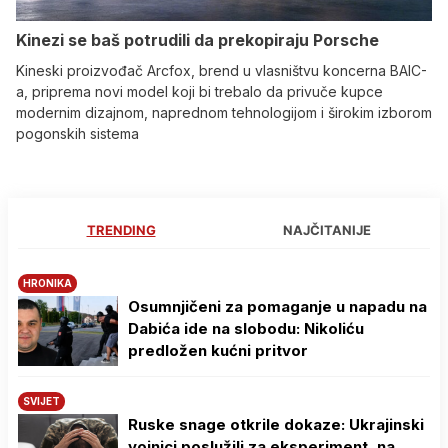
Kinezi se baš potrudili da prekopiraju Porsche
Kineski proizvođač Arcfox, brend u vlasništvu koncerna BAIC-
a, priprema novi model koji bi trebalo da privuče kupce
modernim dizajnom, naprednom tehnologijom i širokim izborom
pogonskih sistema
TRENDING
NAJČITANIJE
HRONIKA
Osumnjičeni za pomaganje u napadu na
Dabića ide na slobodu: Nikoliću
predložen kućni pritvor
SVIJET
Ruske snage otkrile dokaze: Ukrajinski
vojnici poslužili za eksperiment, na