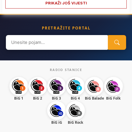
PRIKAŽI JOŠ VIJESTI
PRETRAŽITE PORTAL
Search
for:
RADIO STANICE
BiG 1
BiG 2
BiG 3
BiG 4
BiG Balade
BiG Folk
BiG iG
BiG Rock