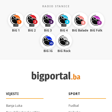
RADIO STANICE
BiG 1
BiG 2
BiG 3
BiG 4
BiG Balade
BiG Folk
BiG iG
BiG Rock
VIJESTI
SPORT
Banja Luka
Fudbal