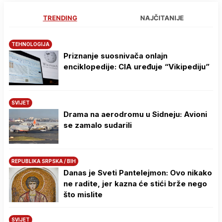
TRENDING
NAJČITANIJE
TEHNOLOGIJA
Priznanje suosnivača onlajn
enciklopedije: CIA uređuje “Vikipediju”
SVIJET
Drama na aerodromu u Sidneju: Avioni
se zamalo sudarili
REPUBLIKA SRPSKA / BIH
Danas je Sveti Pantelejmon: Ovo nikako
ne radite, jer kazna će stići brže nego
što mislite
SVIJET