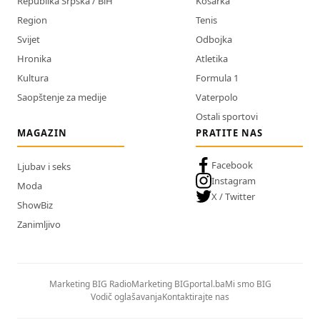
Republika Srpska / BiH
Košarka
Region
Tenis
Svijet
Odbojka
Hronika
Atletika
Kultura
Formula 1
Saopštenje za medije
Vaterpolo
Ostali sportovi
MAGAZIN
PRATITE NAS
Facebook
Ljubav i seks
Instagram
Moda
X / Twitter
ShowBiz
Zanimljivo
Marketing BIG Radio
Marketing BIGportal.ba
Mi smo BIG
Vodič oglašavanja
Kontaktirajte nas