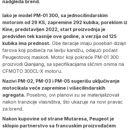
nadgleda brend.
Iako je model PM-01 300, sa jednocilindarskim
motorom od 29 KS, zapremine 292 kubika, poreklom iz
Kine, predstavljen 2022, start proizvodnja je
predviđen tek kasnije ove godine, a verzija od 125
kubika ima prednost.
Obe iteracije imaju poseban dizajn
farova koji podseća na lavlju kandžu, odajući počast
Peugeotovoj maskoti. Motor koji pokreće PM-01 300
proizvodi Qianjiang, sa specifikacijama sličnim onima na
CFMOTO 300CL-X motoru.
Nazivi PM-02, PM-03 i PM-05 sugerišu uključivanje
motocikala veće zapremine i višecilindarskih
agregata.
Posebno, ovi planovi su se materijalizovali
nakon tranzicije vlasništva, što ukazuje na novi pravac
za brend.
Nakon kupovine od strane Mutaresa, Peugeot je
sklopio partnerstvo sa francuskim proizvođačem