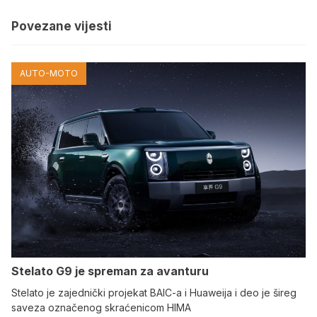
Povezane vijesti
AUTO-MOTO
Stelato G9 je spreman za avanturu
Stelato je zajednički projekat BAIC-a i Huaweija i deo je šireg
saveza označenog skraćenicom HIMA