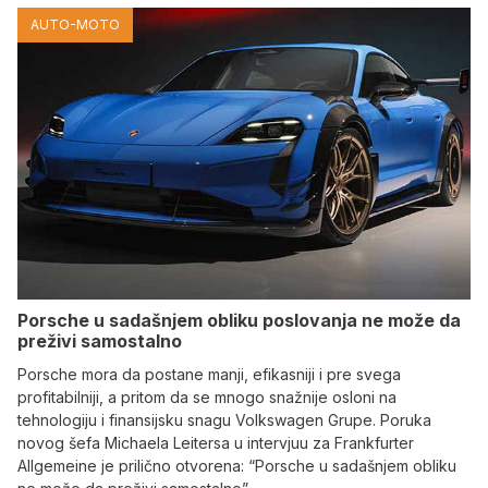
AUTO-MOTO
Porsche u sadašnjem obliku poslovanja ne može da
preživi samostalno
Porsche mora da postane manji, efikasniji i pre svega
profitabilniji, a pritom da se mnogo snažnije osloni na
tehnologiju i finansijsku snagu Volkswagen Grupe. Poruka
novog šefa Michaela Leitersa u intervjuu za Frankfurter
Allgemeine je prilično otvorena: “Porsche u sadašnjem obliku