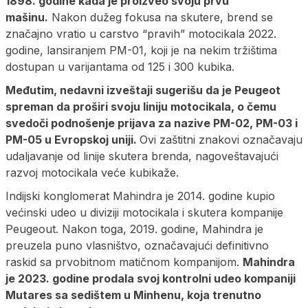
1898. godine kada je proizveo svoju prvu
mašinu.
Nakon dužeg fokusa na skutere, brend se
značajno vratio u carstvo “pravih” motocikala 2022.
godine, lansiranjem PM-01, koji je na nekim tržištima
dostupan u varijantama od 125 i 300 kubika.
Međutim, nedavni izveštaji sugerišu da je Peugeot
spreman da proširi svoju liniju motocikala, o čemu
svedoči podnošenje prijava za nazive PM-02, PM-03 i
PM-05 u Evropskoj uniji.
Ovi zaštitni znakovi označavaju
udaljavanje od linije skutera brenda, nagoveštavajući
razvoj motocikala veće kubikaže.
Indijski konglomerat Mahindra je 2014. godine kupio
većinski udeo u diviziji motocikala i skutera kompanije
Peugeout. Nakon toga, 2019. godine, Mahindra je
preuzela puno vlasništvo, označavajući definitivno
raskid sa prvobitnom matičnom kompanijom.
Mahindra
je 2023. godine prodala svoj kontrolni udeo kompaniji
Mutares sa sedištem u Minhenu, koja trenutno