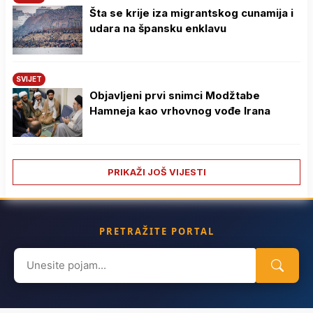
Šta se krije iza migrantskog cunamija i
udara na špansku enklavu
SVIJET
Objavljeni prvi snimci Modžtabe
Hamneja kao vrhovnog vođe Irana
PRIKAŽI JOŠ VIJESTI
PRETRAŽITE PORTAL
Search
for: