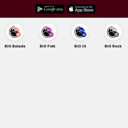
Skip
to
content
BiG Balade
BiG Folk
BiG iG
BiG Rock