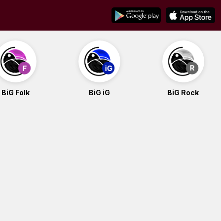
BiG Folk
BiG iG
BiG Rock