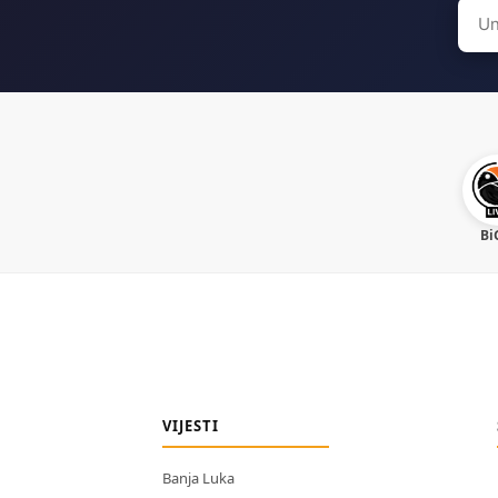
Sear
for:
Bi
VIJESTI
Banja Luka