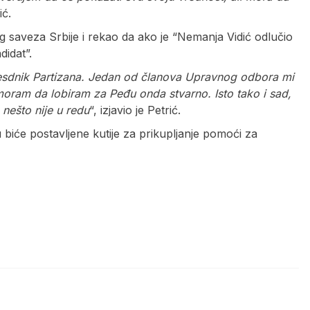
ić.
 saveza Srbije i rekao da ako je “Nemanja Vidić odlučio
idat”.
esdnik Partizana. Jedan od članova Upravnog odbora mi
oram da lobiram za Peđu onda stvarno. Isto tako i sad,
nešto nije u redu
“, izjavio je Petrić.
biće postavljene kutije za prikupljanje pomoći za