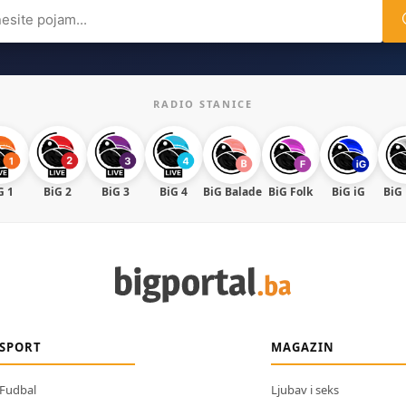
ch
RADIO STANICE
G 1
BiG 2
BiG 3
BiG 4
BiG Balade
BiG Folk
BiG iG
BiG
SPORT
MAGAZIN
Fudbal
Ljubav i seks