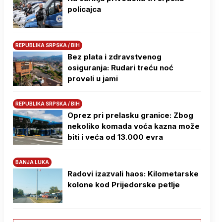
policajca
REPUBLIKA SRPSKA / BIH
Bez plata i zdravstvenog
osiguranja: Rudari treću noć
proveli u jami
REPUBLIKA SRPSKA / BIH
Oprez pri prelasku granice: Zbog
nekoliko komada voća kazna može
biti i veća od 13.000 evra
BANJA LUKA
Radovi izazvali haos: Kilometarske
kolone kod Prijedorske petlje