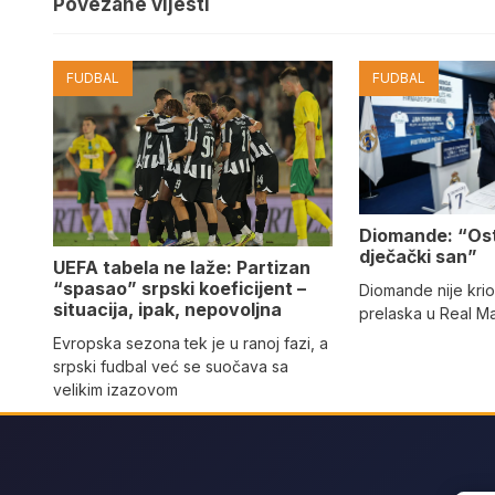
Povezane vijesti
FUDBAL
FUDBAL
Diomande: “Os
dječački san”
UEFA tabela ne laže: Partizan
“spasao” srpski koeficijent –
Diomande nije kri
situacija, ipak, nepovoljna
prelaska u Real M
Evropska sezona tek je u ranoj fazi, a
srpski fudbal već se suočava sa
velikim izazovom