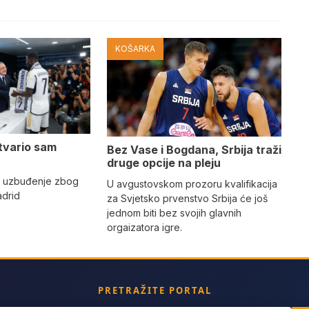
KOŠARKA
tvario sam
Bez Vase i Bogdana, Srbija traži
druge opcije na pleju
o uzbuđenje zbog
U avgustovskom prozoru kvalifikacija
adrid
za Svjetsko prvenstvo Srbija će još
jednom biti bez svojih glavnih
orgaizatora igre.
PRETRAŽITE PORTAL