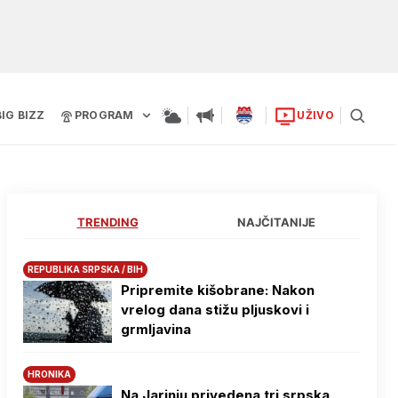
BIG BIZZ
PROGRAM
UŽIVO
TRENDING
NAJČITANIJE
REPUBLIKA SRPSKA / BIH
Pripremite kišobrane: Nakon
vrelog dana stižu pljuskovi i
grmljavina
HRONIKA
Na Јarinju privedena tri srpska