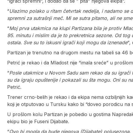
“igrači spremni”, i dodao da se ” pita” njegova ekipa”.
“
Ulazimo polako u ritam četvrtak nedelja, i nadamo se 
spremni za sutrašnji meč. Mi se sutra pitamo, ali ne sm
“
Moj prva utakmica na klupi Partizana bila je protiv Ml
95. minutu i mislim da je to prekretnica sezone. Od tog
ostala. Sve su to iskusni igrači koji mogu da iznenade
“,
Partizan je trenutno na drugom mestu na tabeli sa 46
Petrić je rekao i da Mladost nije “imala sreće” u prošl
“
Posle utakmice u Novom Sadu sam rekao da su igrači ti k
su da igraju opuštenije i pokazali su šta mogu. Oni su n
Petrić.
Trener crno-belih je rekao i da ekipa nema ozbiljnijih k
koji je otputovao u Tursku kako bi “doveo porodicu na s
U prošlom kolu Partizan je pobedio u gostima Napreda
ekipu bio je Fuseni Dijabate.
“
Ovo bi mogla da bude njegova (Dijabate) polusezona. 