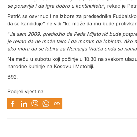
se ponavlja i da igra dobro u kontinuitetu
“, rekao je Petr
Petrić se osvrnuo i na izbore za predsednika Fudbalskog
da se kandiduje” ne vidi “ko može da mu bude protivkand
“
Ja sam 2009. predložio da Peđa Mijatović bude potpr
je rekao da ne može tako i da moram da lobiram. Ako m
ako mora da se lobira za Nemanju Vidića onda sa nama 
Na meču u subotu koji počinje u 18.30 na svakom ulazu 
narodne kuhinje na Kosovu i Metohiji.
B92.
Podijeli vijest na: