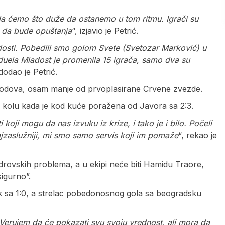
da ćemo što duže da ostanemo u tom ritmu. Igrači su
e da bude opuštanja
“, izjavio je Petrić.
adosti. Pobedili smo golom Svete (Svetozar Marković) u
 duela Mladost je promenila 15 igrača, samo dva su
 dodao je Petrić.
 bodova, osam manje od prvoplasirane Crvene zvezde.
om kolu kada je kod kuće poražena od Javora sa 2:3.
oji mogu da nas izvuku iz krize, i tako je i bilo. Počeli
ajzaslužniji, mi smo samo servis koji im pomaže
“, rekao je
adrovskih problema, a u ekipi neće biti Hamidu Traore,
igurno”.
k sa 1:0, a strelac pobedonosnog gola sa beogradsku
Verujem da će pokazati svu svoju vrednost, ali mora da