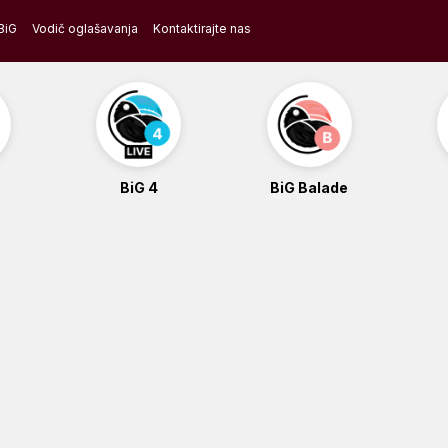
BiG
Vodič oglašavanja
Kontaktirajte nas
BiG 4
BiG Balade