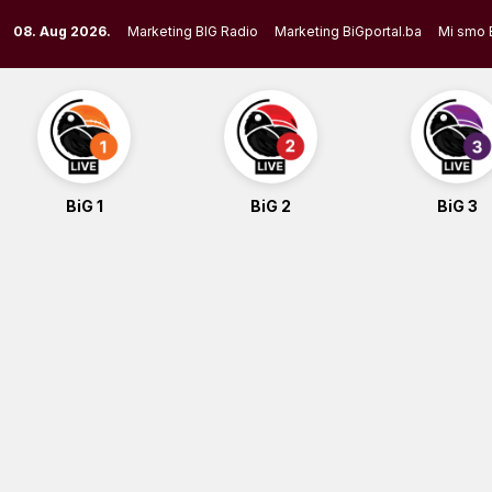
Skip
08. Aug 2026.
Marketing BIG Radio
Marketing BiGportal.ba
Mi smo 
to
content
BiG 1
BiG 2
BiG 3