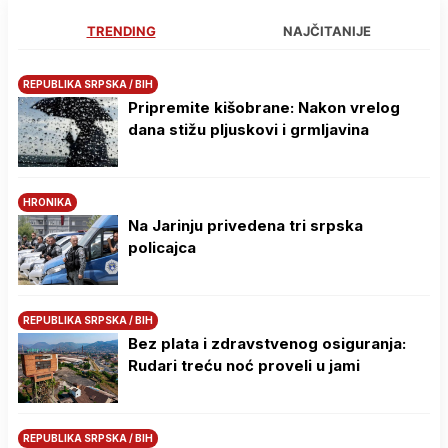
TRENDING
NAJČITANIJE
REPUBLIKA SRPSKA / BIH
Pripremite kišobrane: Nakon vrelog
dana stižu pljuskovi i grmljavina
HRONIKA
Na Јarinju privedena tri srpska
policajca
REPUBLIKA SRPSKA / BIH
Bez plata i zdravstvenog osiguranja:
Rudari treću noć proveli u jami
REPUBLIKA SRPSKA / BIH