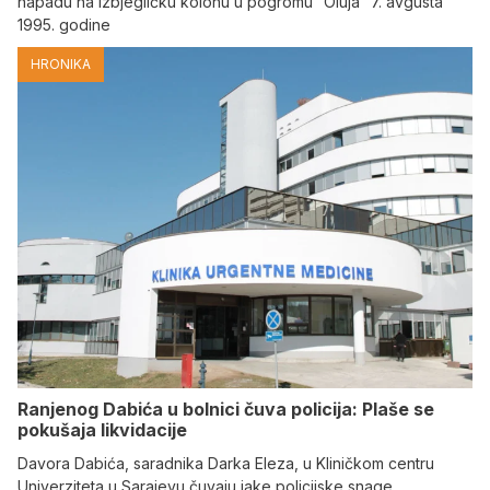
napadu na izbjegličku kolonu u pogromu “Oluja” 7. avgusta
1995. godine
HRONIKA
Ranjenog Dabića u bolnici čuva policija: Plaše se
pokušaja likvidacije
Davora Dabića, saradnika Darka Eleza, u Kliničkom centru
Univerziteta u Sarajevu čuvaju jake policijske snage.