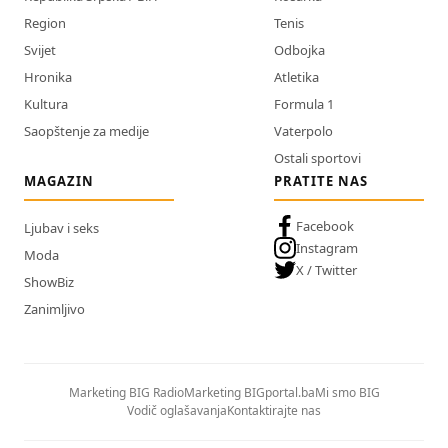
Region
Tenis
Svijet
Odbojka
Hronika
Atletika
Kultura
Formula 1
Saopštenje za medije
Vaterpolo
Ostali sportovi
MAGAZIN
PRATITE NAS
Facebook
Ljubav i seks
Instagram
Moda
X / Twitter
ShowBiz
Zanimljivo
Marketing BIG Radio
Marketing BIGportal.ba
Mi smo BIG
Vodič oglašavanja
Kontaktirajte nas