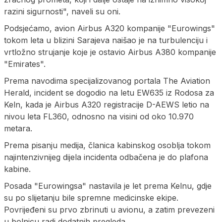
razini sigurnosti", naveli su oni.
Podsjećamo, avion Airbus A320 kompanije "Eurowings"
tokom leta u blizini Sarajeva naišao je na turbulenciju i
vrtložno strujanje koje je ostavio Airbus A380 kompanije
"Emirates".
Prema navodima specijalizovanog portala The Aviation
Herald, incident se dogodio na letu EW635 iz Rodosa za
Keln, kada je Airbus A320 registracije D-AEWS letio na
nivou leta FL360, odnosno na visini od oko 10.970
metara.
Prema pisanju medija, članica kabinskog osoblja tokom
najintenzivnijeg dijela incidenta odbačena je do plafona
kabine.
Posada "Eurowingsa" nastavila je let prema Kelnu, gdje
su po slijetanju bile spremne medicinske ekipe.
Povrijeđeni su prvo zbrinuti u avionu, a zatim prevezeni
u bolnicu radi dodatnih pregleda.