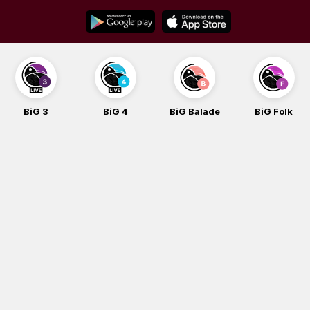
Skip
to
content
BiG 3
BiG 4
BiG Balade
BiG Folk