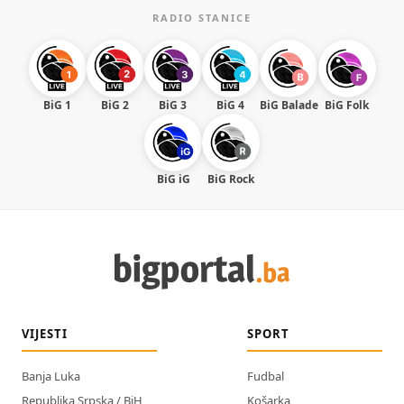
RADIO STANICE
BiG 1
BiG 2
BiG 3
BiG 4
BiG Balade
BiG Folk
BiG iG
BiG Rock
VIJESTI
SPORT
Banja Luka
Fudbal
Republika Srpska / BiH
Košarka