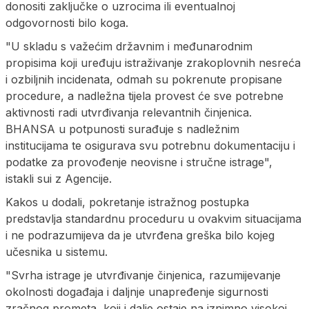
donositi zaključke o uzrocima ili eventualnoj
odgovornosti bilo koga.
"U skladu s važećim državnim i međunarodnim
propisima koji uređuju istraživanje zrakoplovnih nesreća
i ozbiljnih incidenata, odmah su pokrenute propisane
procedure, a nadležna tijela provest će sve potrebne
aktivnosti radi utvrđivanja relevantnih činjenica.
BHANSA u potpunosti surađuje s nadležnim
institucijama te osigurava svu potrebnu dokumentaciju i
podatke za provođenje neovisne i stručne istrage",
istakli sui z Agencije.
Kakos u dodali, pokretanje istražnog postupka
predstavlja standardnu proceduru u ovakvim situacijama
i ne podrazumijeva da je utvrđena greška bilo kojeg
učesnika u sistemu.
"Svrha istrage je utvrđivanje činjenica, razumijevanje
okolnosti događaja i daljnje unapređenje sigurnosti
zračnog prometa, koji i dalje ostaje na iznimno visokoj