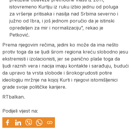
istovremeno Kurtiju iz ruku izbio jednu od poluga
za vršenje pritisaka i nasilja nad Srbima severno i
južno od Ibra, i još jednom poručio da je istinski
opredeljen za mir i normalizaciju”, rekao je
Petković.
Prema njegovim rečima, jedini ko može da ima nešto
protiv toga da se ljudi širom regiona kreću slobodno jesu
ekstremisti i izolacionisti, jer se panično plaše toga da
ljudi raznih vera i nacija imaju kontakte i sarađuju, budući
da upravo ta vrsta slobode i širokogrudosti potire
ideologiju mržnje na kojoj Kurti i njegovi istomišljenici
grade svoje političke karijere.
RTbalkan.
Podijeli vijest na: