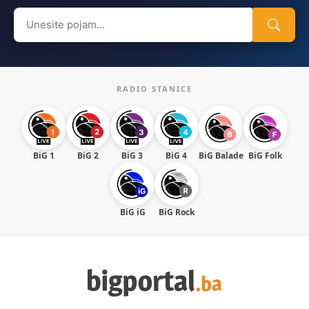
Search
for:
RADIO STANICE
BiG 1
BiG 2
BiG 3
BiG 4
BiG Balade
BiG Folk
BiG iG
BiG Rock