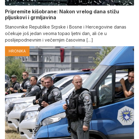
Pripremite kišobrane: Nakon vrelog dana stižu
pljuskovi i grmljavina
Stanovnike Republike Srpske i Bosne i Hercegovine danas
očekuje još jedan veoma topao ljetni dan, ali će u
poslijepodnevnim i večernjim časovima […]
HRONIKA