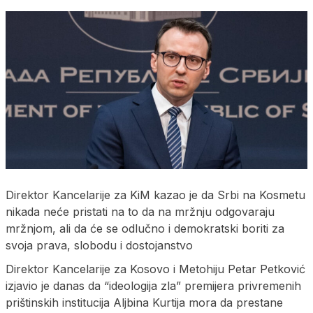
Direktor Kancelarije za KiM kazao je da Srbi na Kosmetu
nikada neće pristati na to da na mržnju odgovaraju
mržnjom, ali da će se odlučno i demokratski boriti za
svoja prava, slobodu i dostojanstvo
Direktor Kancelarije za Kosovo i Metohiju Petar Petković
izjavio je danas da “ideologija zla” premijera privremenih
prištinskih institucija Aljbina Kurtija mora da prestane