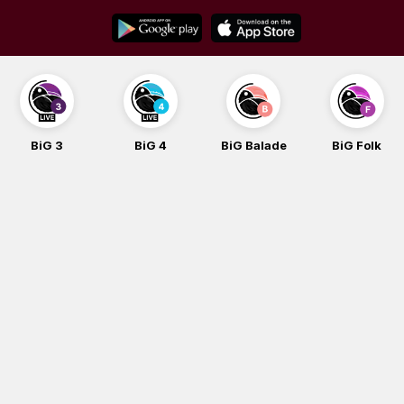
Skip
to
content
BiG 3
BiG 4
BiG Balade
BiG Folk