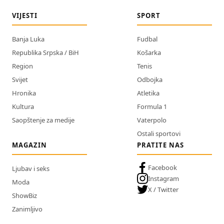
VIJESTI
SPORT
Banja Luka
Fudbal
Republika Srpska / BiH
Košarka
Region
Tenis
Svijet
Odbojka
Hronika
Atletika
Kultura
Formula 1
Saopštenje za medije
Vaterpolo
Ostali sportovi
MAGAZIN
PRATITE NAS
Facebook
Ljubav i seks
Instagram
Moda
X / Twitter
ShowBiz
Zanimljivo