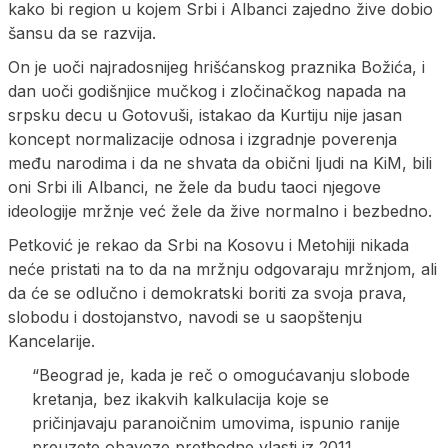
kako bi region u kojem Srbi i Albanci zajedno žive dobio
šansu da se razvija.
On je uoči najradosnijeg hrišćanskog praznika Božića, i
dan uoči godišnjice mučkog i zločinačkog napada na
srpsku decu u Gotovuši, istakao da Kurtiju nije jasan
koncept normalizacije odnosa i izgradnje poverenja
među narodima i da ne shvata da obični ljudi na KiM, bili
oni Srbi ili Albanci, ne žele da budu taoci njegove
ideologije mržnje već žele da žive normalno i bezbedno.
Petković je rekao da Srbi na Kosovu i Metohiji nikada
neće pristati na to da na mržnju odgovaraju mržnjom, ali
da će se odlučno i demokratski boriti za svoja prava,
slobodu i dostojanstvo, navodi se u saopštenju
Kancelarije.
“Beograd je, kada je reč o omogućavanju slobode
kretanja, bez ikakvih kalkulacija koje se
pričinjavaju paranoičnim umovima, ispunio ranije
preuzete obaveze prethodne vlasti iz 2011,