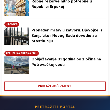
Robne rezerve hitno potrebne u
Republici Srpskoj
HRONIKA
Pronađen mrtav u zatvoru: Djevojke iz
Banjaluke i Novog Sada dovodio za
prostituciju
REPUBLIKA SRPSKA / BIH
Obilježavanje 31 godina od zločina na
Petrovačkoj cesti
PRIKAŽI JOŠ VIJESTI
PRETRAŽITE PORTAL