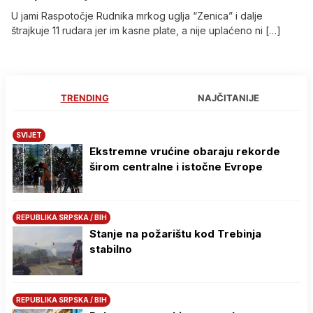
U jami Raspotočje Rudnika mrkog uglja “Zenica” i dalje
štrajkuje 11 rudara jer im kasne plate, a nije uplaćeno ni […]
TRENDING
NAJČITANIJE
SVIJET
Ekstremne vrućine obaraju rekorde
širom centralne i istočne Evrope
REPUBLIKA SRPSKA / BIH
Stanje na požarištu kod Trebinja
stabilno
REPUBLIKA SRPSKA / BIH