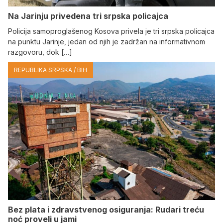
Na Јarinju privedena tri srpska policajca
Policija samoproglašenog Kosova privela je tri srpska policajca
na punktu Јarinje, jedan od njih je zadržan na informativnom
razgovoru, dok […]
REPUBLIKA SRPSKA / BIH
Bez plata i zdravstvenog osiguranja: Rudari treću
noć proveli u jami