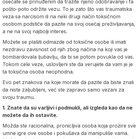
osećate se prinuđenim da tražite njeno odobravanje i fa
pošto-poto održite vezu. To je zato što vas traumatska
veza sa narcisom ili na neki drugi način toksičnom
osobom podstiče da pazite na svoj osećaj preživljavanja,
a ne na svoj najbolji interes.
Možete se plašiti odmazde od toksične osobe ili imati
nezdravu zavisnost od njih zbog načina na koji vas je
bombardovala ljubavlju, da bi se potom povukla od vas.
Tokom cele veze, uslovljeni ste da verujete da vam je je
ta toksična osoba neophodna.
Evo pet znakova na koje morate da pazite da biste znali
da niste zaljubljeni, već ste zapravo samo vezani za
svoju traumu.
1. Znate da su varljivi i podmukli, ali izgleda kao da ne
možete da ih ostavite.
Možda ste racionalna, pronicljiva osoba koja prozire sve
umne igre ove osobe i pokušava da manipuliše vama.