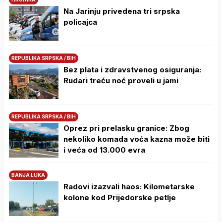
Na Јarinju privedena tri srpska
policajca
REPUBLIKA SRPSKA / BIH
Bez plata i zdravstvenog osiguranja:
Rudari treću noć proveli u jami
REPUBLIKA SRPSKA / BIH
Oprez pri prelasku granice: Zbog
nekoliko komada voća kazna može biti
i veća od 13.000 evra
BANJA LUKA
Radovi izazvali haos: Kilometarske
kolone kod Prijedorske petlje