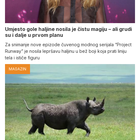
Umjesto gole haljine nosila je čistu magiju – ali grudi
su i dalje u prvom planu
Za snimanje nove epizode čuvenog modnog serijala “Project
Runway” je nosila lepršavu haljinu u bež boji koja prati liniju
tela i ističe figuru
MAGAZIN