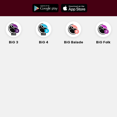
Skip
to
content
BiG 3
BiG 4
BiG Balade
BiG Folk