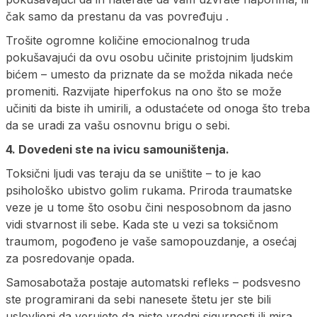
čak samo da prestanu da vas povređuju .
Trošite ogromne količine emocionalnog truda
pokušavajući da ovu osobu učinite pristojnim ljudskim
bićem – umesto da priznate da se možda nikada neće
promeniti. Razvijate hiperfokus na ono što se može
učiniti da biste ih umirili, a odustaćete od onoga što treba
da se uradi za vašu osnovnu brigu o sebi.
4. Dovedeni ste na ivicu samouništenja.
Toksični ljudi vas teraju da se uništite – to je kao
psihološko ubistvo golim rukama. Priroda traumatske
veze je u tome što osobu čini nesposobnom da jasno
vidi stvarnost ili sebe. Kada ste u vezi sa toksičnom
traumom, pogođeno je vaše samopouzdanje, a osećaj
za posredovanje opada.
Samosabotaža postaje automatski refleks – podsvesno
ste programirani da sebi nanesete štetu jer ste bili
uslovljeni da verujete da niste vredni sigurnosti ili mira.