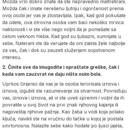
Možda vrlo dobro znate da ste nepravedno maltretirani.
Možda čak i imate nerešenu ljutnju i ogorčenost prema
ovoj osobi jer vas je zlostavljala. Ipak, kad god pokušate
da odete, ova otrovna osoba vam baci nekoliko mrvica
naklonosti i vi ste više nego voljni da je pomešate sa
celom veknom hleba. Kad god su ljubazni, sumnjate u
sebe. Naterani ste da verujete da oni zaista žele najbolje
za vas, čak i dok su zauzeti služenjem sopstvenom
interesu.
2. Činite sve da imugodite i opraštate greške, čak i
kada vam zauzvrat ne daju ništa osim bola.
Uprkos činjenici da vas je ta osoba terorisala iznova i
iznova, izgubili ste razumevanje za stvarnost. Povređuju
vas, iznova i iznova, ali vi ste uvek spremni i voljni da ih
povratite u svoj život na prvi znak njihovog kajanja ili
nagoveštaj njihove pažnje. Kao žaba u vodi koja polako
ključa, navikli ste na vrućinu do tačke u kojoj je postala
smrtonosna. Nalazite sebe kako hodate po ljusci jajeta,