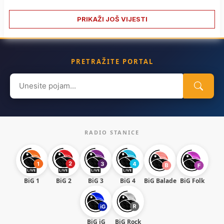
PRIKAŽI JOŠ VIJESTI
PRETRAŽITE PORTAL
Search
for:
RADIO STANICE
BiG 1
BiG 2
BiG 3
BiG 4
BiG Balade
BiG Folk
BiG iG
BiG Rock