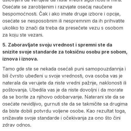
Osećate se zarobljenim i razvijate osećaj naučene
bespomoćnosti. Čak i ako imate druge izbore i opcije,
osećate se nesposobnim ili nespremnim da ih prihvatite
ukoliko to znači da treba da presečete vezu s osobom
za koju ste vezani.
5. Zaboravljate svoju vrednost i spremni ste da
snizite svoje standarde za toksičnu osobu pre sobom,
iznova i iznova.
Tamo gde ste se nekada osećali puni samopouzdannja i
bili čvrsto ubeđeni u svoje vrednosti, ova osoba vas je
naterala da verujete da niste vredni pažnje, naklonosti ili
poštovanja. Ubedila vas je da niste dovoljni i da morate
da se borite za njihovo odobarvanje. Naterani ste da se
osećate nevidljivo, gurnuti ste da se takmičite sa drugima
da biste dobili potvrdu voljene osobe. Kao rezultat toga,
snižavate svoje standarde i očekivanja za ono što čini
zdrav odnos.