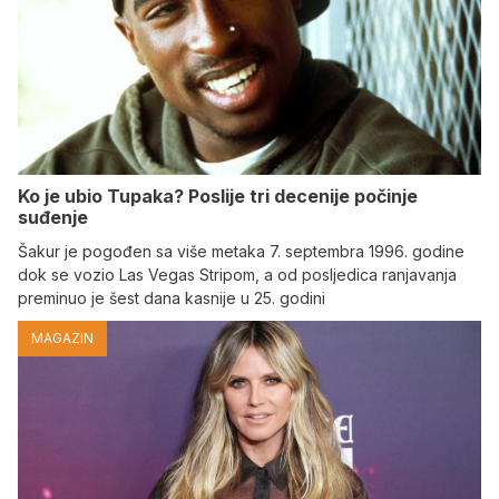
Ko je ubio Tupaka? Poslije tri decenije počinje
suđenje
Šakur je pogođen sa više metaka 7. septembra 1996. godine
dok se vozio Las Vegas Stripom, a od posljedica ranjavanja
preminuo je šest dana kasnije u 25. godini
MAGAZIN