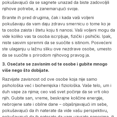
pokušavajući da se sagnete unazad da biste zadovoljili
njihove potrebe, a zanemarujući svoje.
Branite ih pred drugima, čak i kada vaši voljeni
pokušavaju da vam daju zdravu smernicu o tome ko je
ta osoba zaista i štetu koju ti nanosi. Vaši voljeni mogu da
vide koliko vas ta osoba iscrpljuje, fizički i psihički. Ipak,
niste sasvim spremni da se suočite s istinom. Posvećeni
ste ulaganju u lažnu sliku ove nezdrave osobe, umesto
da se suočite s prirodom njihovog pravog ja.
3. Osećate se zavisnim od te osobe i gubite mnogo
više nego što dobijate.
Razvijate zavisnost od ove osobe koja nije samo
psihološka već i biohemijska i fiziološka. Vaše telo, um i
duh vape za njima; ceo vaš svet počinje da se vrti oko
njih. Gubite san, vreme, beskrajne količine energije,
nebrojene sate i obilne dane – objašnjavajući im sebe,
pokušavajući da ih naterate da vide vašu perspektivu,
pokušavajući da ih naterate da vam uzvrate naporima, ili