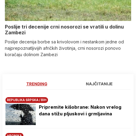
Poslije tri decenije crni nosorozi se vratili u dolinu
Zambezi
Poslije decenija borbe sa krivolovom i nestankom jedne od
najprepoznatljivijih afričkih životinja, crni nosorozi ponovo
koračaju dolinom Zambezi
TRENDING
NAJČITANIJE
REPUBLIKA SRPSKA / BIH
Pripremite kišobrane: Nakon vrelog
dana stižu pljuskovi i grmljavina
HRONIKA