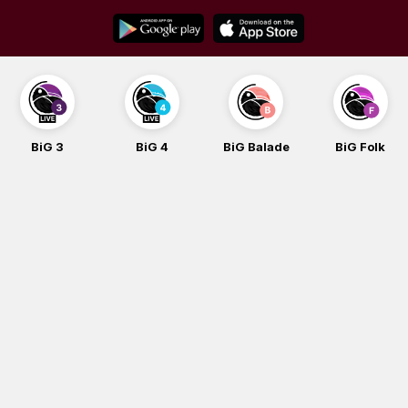
Skip
to
content
BiG 3
BiG 4
BiG Balade
BiG Folk