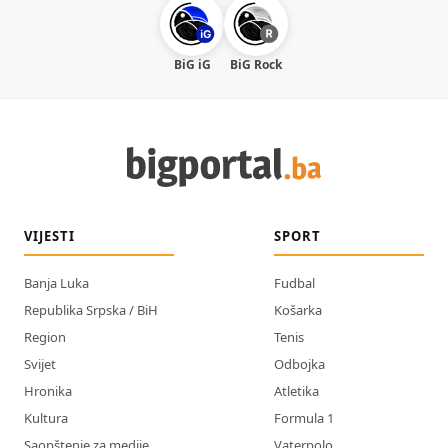
BiG iG
BiG Rock
VIJESTI
SPORT
Banja Luka
Fudbal
Republika Srpska / BiH
Košarka
Region
Tenis
Svijet
Odbojka
Hronika
Atletika
Kultura
Formula 1
Saopštenje za medije
Vaterpolo