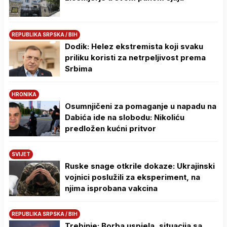
REPUBLIKA SRPSKA / BIH
Dodik: Helez ekstremista koji svaku
priliku koristi za netrpeljivost prema
Srbima
HRONIKA
Osumnjičeni za pomaganje u napadu na
Dabića ide na slobodu: Nikoliću
predložen kućni pritvor
SVIJET
Ruske snage otkrile dokaze: Ukrajinski
vojnici poslužili za eksperiment, na
njima isprobana vakcina
REPUBLIKA SRPSKA / BIH
Trebinje: Borba uspjela, situacija sa