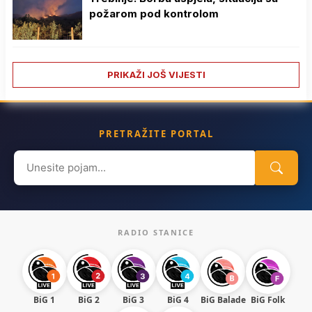
požarom pod kontrolom
PRIKAŽI JOŠ VIJESTI
PRETRAŽITE PORTAL
Search
for:
RADIO STANICE
BiG 1
BiG 2
BiG 3
BiG 4
BiG Balade
BiG Folk