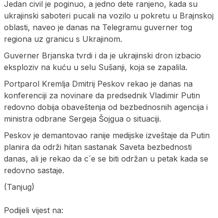
Jedan civil je poginuo, a jedno dete ranjeno, kada su
ukrajinski saboteri pucali na vozilo u pokretu u Brajnskoj
oblasti, naveo je danas na Telegramu guverner tog
regiona uz granicu s Ukrajinom.
Guverner Brjanska tvrdi i da je ukrajinski dron izbacio
eksploziv na kuću u selu Sušanji, koja se zapalila.
Portparol Kremlja Dmitrij Peskov rekao je danas na
konferenciji za novinare da predsednik Vladimir Putin
redovno dobija obaveštenja od bezbednosnih agencija i
ministra odbrane Sergeja Šojgua o situaciji.
Peskov je demantovao ranije medijske izveštaje da Putin
planira da održi hitan sastanak Saveta bezbednosti
danas, ali je rekao da c´e se biti održan u petak kada se
redovno sastaje.
(Tanjug)
Podijeli vijest na: