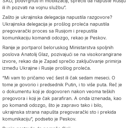
SAD, podvrgnuti ih mobilizaciji, sprečiti da napuste Rusiju
ili ih pozvati na vojnu službu”.
Zašto je ukrajinska delegacija napustila razgovore?
Ukrajinska delegacija je prošlog proleća napustila
pregovarački proces sa Rusijom i prepustila
komunikaciju komandi odozgo, rekao je Peskov.
Ranije je portparol beloruskog Ministarstva spoljnih
poslova Anatolij Glaz, pozivajući se na visokorangirane
izvore, rekao da je Zapad sprečio zaključivanje primirja
između Ukrajine i Rusije prošlog proleća.
“Mi vam to pričamo već šest ili čak sedam meseci. O
tome je govorio i predsednik Putin, i to više puta. Reč je
o dokumentu koji je dogovoren nakon veoma teških
pregovora i koji je čak parafiran. A onda iznenada, kao
po komandi odozgo, što je zapravo tako i bilo,
ukrajinska strana napušta pregovarački sto i prekida
komunikaciju”, podsetio je Peskov.