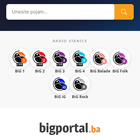
Search
for:
RADIO STANICE
BiG 1
BiG 2
BiG 3
BiG 4
BiG Balade
BiG Folk
BiG iG
BiG Rock