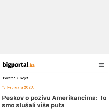
Početna
»
Svijet
13. Februara 2023.
Peskov o pozivu Amerikancima: To
smo slušali više puta