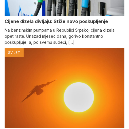
Cijene dizela divljaju: Stiže novo poskupljenje
Na benzinskim pumpama u Republici Srpskoj cijena dizela
opet raste. Unazad mjesec dana, gorivo konstantno
poskupljuje, a, po svemu sudeći, […]
SVIJET