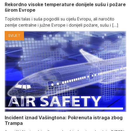
Rekordno visoke temperature donijele sušu i požare
širom Evrope
Toplotni talas i suša pogodili su cijelu Evropu, ali naročito
zemlje centralne i južne Evrope i donijeli požare, sušu i […]
SVIJET
Incident iznad Vašingtona: Pokrenuta istraga zbog
Trampa