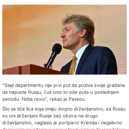
“Stejt departmentu nije prvi put da poziva svoje građane
da napuste Rusiju, čuli smo to više puta u poslednjem
periodu. Ništa novo”, rekao je Peskov.
Što se tiče lica koja imaju dvojno državljanstvo, za Rusiju
su oni državljani Rusije bez obzira na drugo
državljanstvo, naglasio je portparol Kremlja i negativno