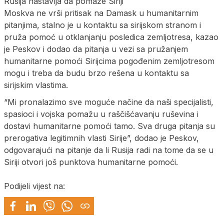
Rusija nastavlja da pomaže Siriji
Moskva ne vrši pritisak na Damask u humanitarnim
pitanjima, stalno je u kontaktu sa sirijskom stranom i
pruža pomoć u otklanjanju posledica zemljotresa, kazao
je Peskov i dodao da pitanja u vezi sa pružanjem
humanitarne pomoći Sirijcima pogođenim zemljotresom
mogu i treba da budu brzo rešena u kontaktu sa
sirijskim vlastima.
“Mi pronalazimo sve moguće načine da naši specijalisti,
spasioci i vojska pomažu u raščišćavanju ruševina i
dostavi humanitarne pomoći tamo. Sva druga pitanja su
prerogativa legitimnih vlasti Sirije”, dodao je Peskov,
odgovarajući na pitanje da li Rusija radi na tome da se u
Siriji otvori još punktova humanitarne pomoći.
Podijeli vijest na: