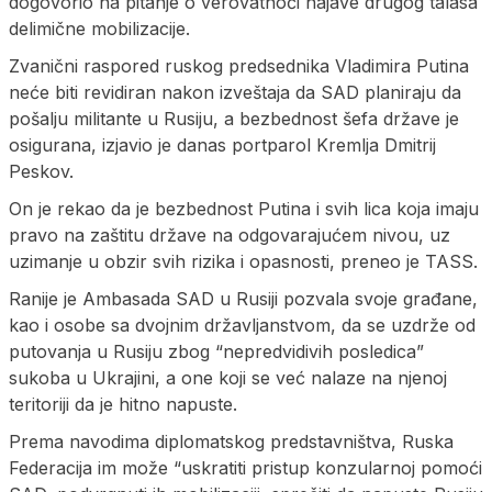
dogovorio na pitanje o verovatnoći najave drugog talasa
delimične mobilizacije.
Zvanični raspored ruskog predsednika Vladimira Putina
neće biti revidiran nakon izveštaja da SAD planiraju da
pošalju militante u Rusiju, a bezbednost šefa države je
osigurana, izjavio je danas portparol Kremlja Dmitrij
Peskov.
On je rekao da je bezbednost Putina i svih lica koja imaju
pravo na zaštitu države na odgovarajućem nivou, uz
uzimanje u obzir svih rizika i opasnosti, preneo je TASS.
Ranije je Ambasada SAD u Rusiji pozvala svoje građane,
kao i osobe sa dvojnim državljanstvom, da se uzdrže od
putovanja u Rusiju zbog “nepredvidivih posledica”
sukoba u Ukrajini, a one koji se već nalaze na njenoj
teritoriji da je hitno napuste.
Prema navodima diplomatskog predstavništva, Ruska
Federacija im može “uskratiti pristup konzularnoj pomoći