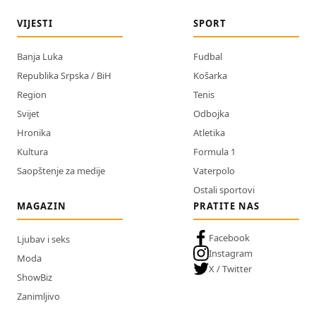
VIJESTI
SPORT
Banja Luka
Fudbal
Republika Srpska / BiH
Košarka
Region
Tenis
Svijet
Odbojka
Hronika
Atletika
Kultura
Formula 1
Saopštenje za medije
Vaterpolo
Ostali sportovi
MAGAZIN
PRATITE NAS
Facebook
Ljubav i seks
Instagram
Moda
X / Twitter
ShowBiz
Zanimljivo