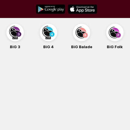
Skip
to
content
BiG 3
BiG 4
BiG Balade
BiG Folk