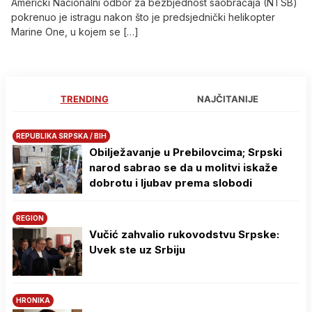
Američki Nacionalni odbor za bezbjednost saobraćaja (NTSB)
pokrenuo je istragu nakon što je predsjednički helikopter
Marine One, u kojem se […]
TRENDING
NAJČITANIJE
REPUBLIKA SRPSKA / BIH
Obilježavanje u Prebilovcima; Srpski
narod sabrao se da u molitvi iskaže
dobrotu i ljubav prema slobodi
REGION
Vučić zahvalio rukovodstvu Srpske:
Uvek ste uz Srbiju
HRONIKA