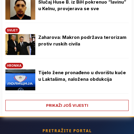
Slučaj Huse B. iz BiH pokrenuo “lavinu”
u Kelnu, provjerava se sve
SVIJET
Zaharova: Makron podržava terorizam
protiv ruskih civila
HRONIKA
Tijelo žene pronađeno u dvorištu kuće
u Laktašima, naložena obdukcija
PRIKAŽI JOŠ VIJESTI
PRETRAŽITE PORTAL