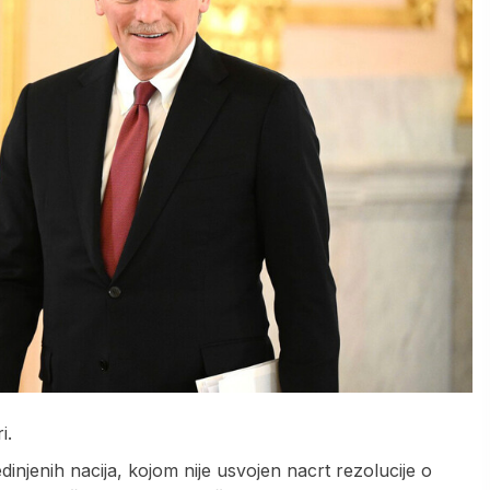
i.
njenih nacija, kojom nije usvojen nacrt rezolucije o