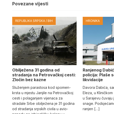
Povezane vijesti
REPUBLIKA SRPSKA / BIH
HRONIKA
Obilježena 31 godina od
Ranjenog Dabić
stradanja na Petrovačkoj cesti:
policija: Plaše 
Zločin bez kazne
likvidacije
Služenjem parastosa kod spomen-
Davora Dabića, sa
krsta u mjestu Janjile na Petrovačkoj
Eleza, u Kliničkom
cesti i polaganjem vijenaca za
u Sarajevu čuvaju 
stradale Srbe obilježena je 31 godina
snage. Podsjećamo
od stradanja srpskih civila u avio-
ranjen […]