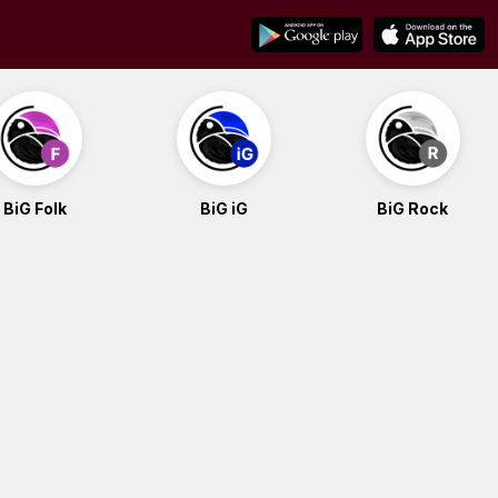
BiG Folk
BiG iG
BiG Rock