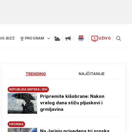
BIG BIZZ
PROGRAM
UŽIVO
TRENDING
NAJČITANIJE
REPUBLIKA SRPSKA / BIH
Pripremite kišobrane: Nakon
vrelog dana stižu pljuskovi i
grmljavina
HRONIKA
Na Јarinju privedena tri srpska