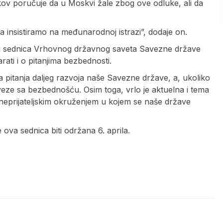
kov poručuje da u Moskvi žale zbog ove odluke, ali da
a insistiramo na međunarodnoj istrazi”, dodaje on.
ati sednica Vrhovnog državnog saveta Savezne države
rati i o pitanjima bezbednosti.
na pitanja daljeg razvoja naše Savezne države, a, ukoliko
veze sa bezbednošću. Osim toga, vrlo je aktuelna i tema
 neprijateljskim okruženjem u kojem se naše države
 ova sednica biti održana 6. aprila.