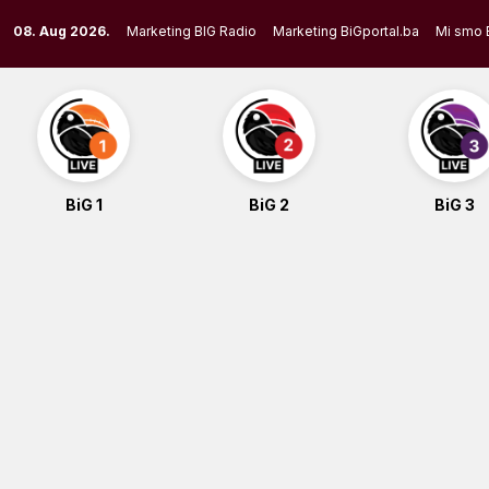
Skip
08. Aug 2026.
Marketing BIG Radio
Marketing BiGportal.ba
Mi smo 
to
content
BiG 1
BiG 2
BiG 3