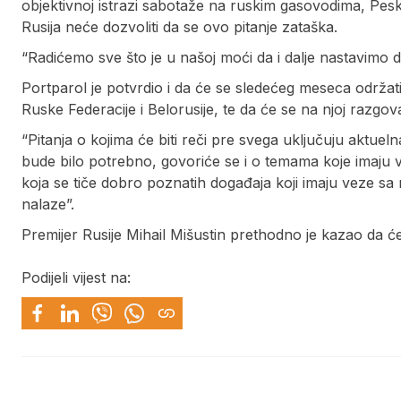
objektivnoj istrazi sabotaže na ruskim gasovodima, Pes
Rusija neće dozvoliti da se ovo pitanje zataška.
“Radićemo sve što je u našoj moći da i dalje nastavimo d
Portparol je potvrdio i da će se sledećeg meseca održ
Ruske Federacije i Belorusije, te da će se na njoj razgova
“Pitanja o kojima će biti reči pre svega uključuju aktuel
bude bilo potrebno, govoriće se i o temama koje imaju 
koja se tiče dobro poznatih događaja koji imaju veze sa
nalaze”.
Premijer Rusije Mihail Mišustin prethodno je kazao da će
Podijeli vijest na: