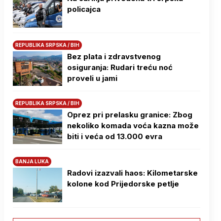
policajca
REPUBLIKA SRPSKA / BIH
Bez plata i zdravstvenog
osiguranja: Rudari treću noć
proveli u jami
REPUBLIKA SRPSKA / BIH
Oprez pri prelasku granice: Zbog
nekoliko komada voća kazna može
biti i veća od 13.000 evra
BANJA LUKA
Radovi izazvali haos: Kilometarske
kolone kod Prijedorske petlje