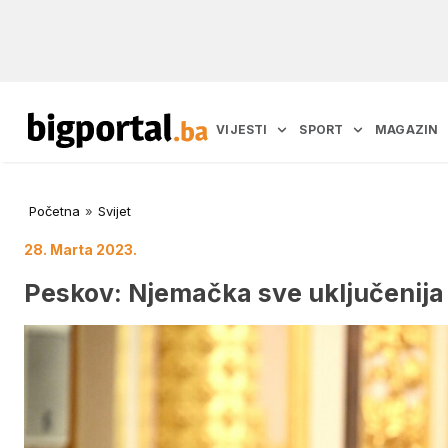
VIJESTI
SPORT
MAGAZIN
Početna
»
Svijet
28. Marta 2023.
Peskov: Njemačka sve uključenija u