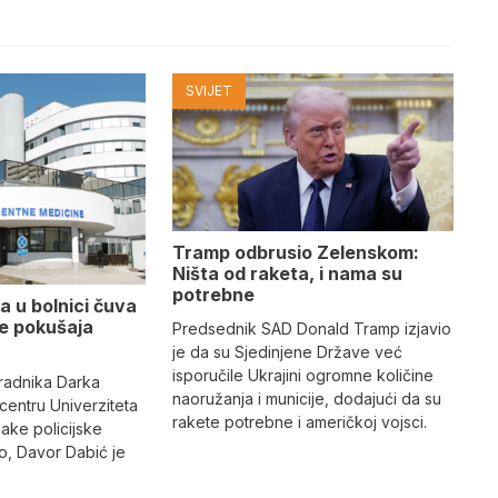
SVIJET
Tramp odbrusio Zelenskom:
Ništa od raketa, i nama su
potrebne
a u bolnici čuva
se pokušaja
Predsednik SAD Donald Tramp izjavio
je da su Sjedinjene Države već
isporučile Ukrajini ogromne količine
radnika Darka
naoružanja i municije, dodajući da su
 centru Univerziteta
rakete potrebne i američkoj vojsci.
jake policijske
, Davor Dabić je