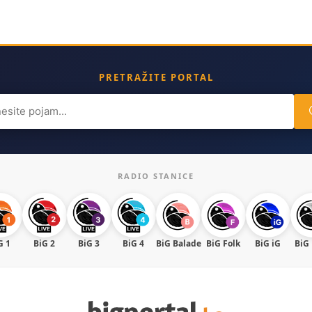
PRETRAŽITE PORTAL
ch
RADIO STANICE
G 1
BiG 2
BiG 3
BiG 4
BiG Balade
BiG Folk
BiG iG
BiG