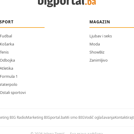
SPORT
MAGAZIN
Fudbal
Ljubav i seks
Košarka
Moda
Tenis
ShowBiz
Odbojka
Zanimljivo
Atletika
Formula 1
Vaterpolo
Ostali sportovi
eting BIG Radio
Marketing BIGportal.ba
Mi smo BIG
Vodič oglašavanja
Kontaktiraj
© 2026 Jelena Tomić — Sva prava zadržana.