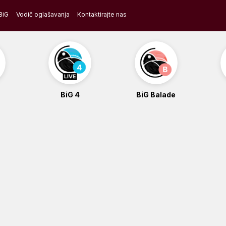
BiG
Vodič oglašavanja
Kontaktirajte nas
BiG 4
BiG Balade