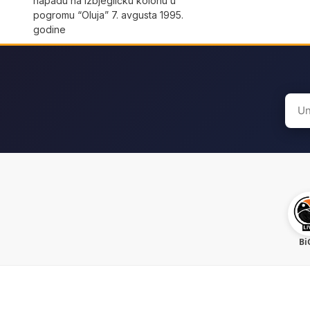
napadu na izbjegličku kolonu u
pogromu “Oluja” 7. avgusta 1995.
godine
Sear
for:
Bi