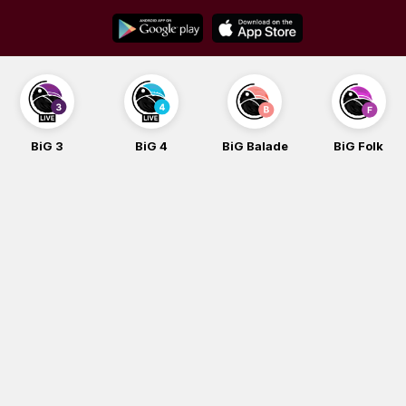
Skip
to
content
BiG 3
BiG 4
BiG Balade
BiG Folk