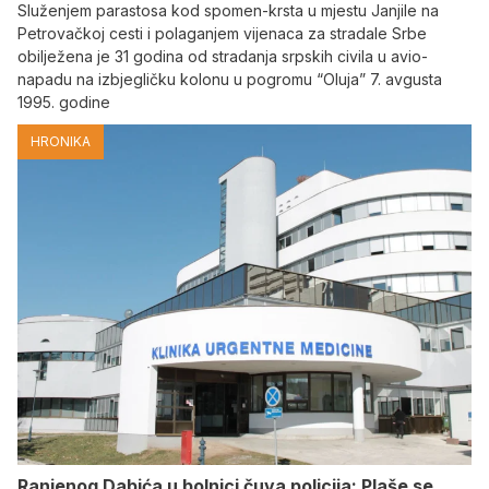
Služenjem parastosa kod spomen-krsta u mjestu Janjile na
Petrovačkoj cesti i polaganjem vijenaca za stradale Srbe
obilježena je 31 godina od stradanja srpskih civila u avio-
napadu na izbjegličku kolonu u pogromu “Oluja” 7. avgusta
1995. godine
HRONIKA
Ranjenog Dabića u bolnici čuva policija: Plaše se