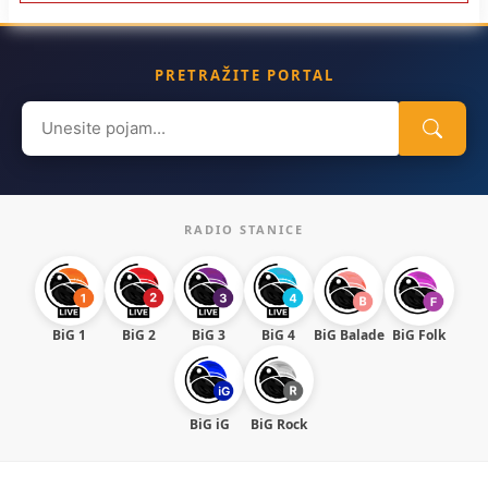
PRETRAŽITE PORTAL
Search
for:
RADIO STANICE
BiG 1
BiG 2
BiG 3
BiG 4
BiG Balade
BiG Folk
BiG iG
BiG Rock