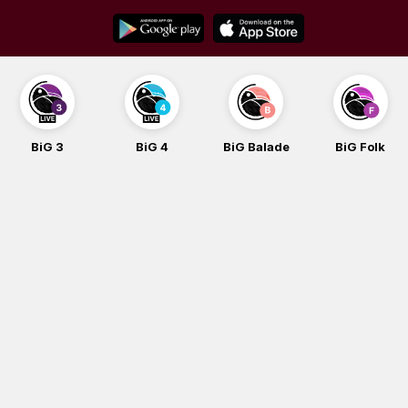
Skip
to
content
BiG 3
BiG 4
BiG Balade
BiG Folk