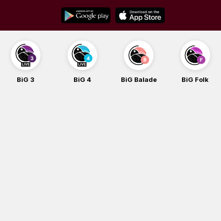
Skip
to
content
BiG 3
BiG 4
BiG Balade
BiG Folk