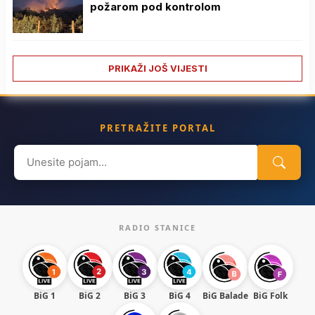
požarom pod kontrolom
PRIKAŽI JOŠ VIJESTI
PRETRAŽITE PORTAL
Search
for:
RADIO STANICE
BiG 1
BiG 2
BiG 3
BiG 4
BiG Balade
BiG Folk