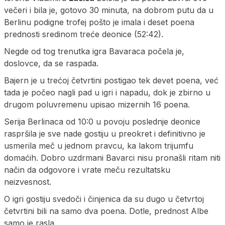
večeri i bila je, gotovo 30 minuta, na dobrom putu da u
Berlinu podigne trofej pošto je imala i deset poena
prednosti sredinom treće deonice (52:42).
Negde od tog trenutka igra Bavaraca počela je,
doslovce, da se raspada.
Bajern je u trećoj četvrtini postigao tek devet poena, već
tada je počeo nagli pad u igri i napadu, dok je zbirno u
drugom poluvremenu upisao mizernih 16 poena.
Serija Berlinaca od 10:0 u povoju poslednje deonice
raspršila je sve nade gostiju u preokret i definitivno je
usmerila meč u jednom pravcu, ka lakom trijumfu
domaćih. Dobro uzdrmani Bavarci nisu pronašli ritam niti
način da odgovore i vrate meču rezultatsku
neizvesnost.
O igri gostiju svedoči i činjenica da su dugo u četvrtoj
četvrtini bili na samo dva poena. Dotle, prednost Albe
samo je rasla.