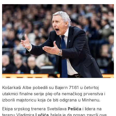
Košarkaši Albe pobedili su Bajern 71:61 u četvrtoj
utakmici finalne serije plej-ofa nemačkog prvenstva i
izborili majstoricu koja će biti odigrana u Minhenu.
Ekipa srpskog trenera Svetsilava
Pešića
i lidera na
terenu Vladimira
Lučića
želela je da posao završi ove