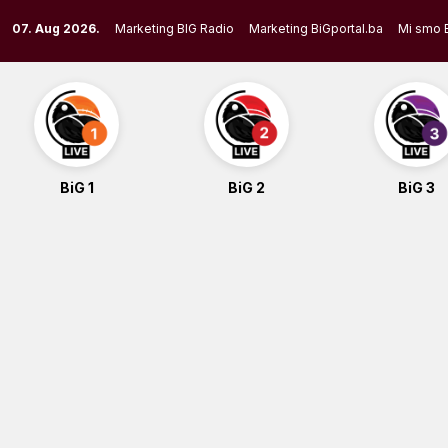
Skip
07. Aug 2026.
Marketing BIG Radio
Marketing BiGportal.ba
Mi smo 
to
content
BiG 1
BiG 2
BiG 3