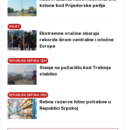
kolone kod Prijedorske petlje
SVIJET
Ekstremne vrućine obaraju
rekorde širom centralne i istočne
Evrope
REPUBLIKA SRPSKA / BIH
Stanje na požarištu kod Trebinja
stabilno
REPUBLIKA SRPSKA / BIH
Robne rezerve hitno potrebne u
Republici Srpskoj