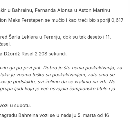
Sakir u Bahreinu, Fernanda Alonsa u Aston Martinu
ion Maks Ferstapen se mučio i kao treći bio sporiji 0,617
d Šarla Leklera u Ferariju, dok su tek deseto i 11.
asel.
 a Džordž Rasel 2,208 sekundi.
zio ga po prvi put. Dobro je što nema poskakivanja, za
ataka je veoma teško sa poskakivanjem, zato smo se
nas je podstaklo, svi želimo da se vratimo na vrh. Ne
 grupa ljudi koja je već osvajala šampionske titule i ja
vozi u subotu.
 nagradu Bahreina vozi se u nedelju 5. marta od 16