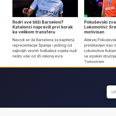
Rodri sve bliži Barseloni?
Pokuševski zva
Katalonci napravili prvi korak
Lokomotivi: Sre
ka velikom transferu
motivisan
Navodi se da Barselona za kapitena
Aleksej Pokuševski
reprezentacije Španije i jednog od
predstavljen kao n
najboljih veznih fudbalera svijeta nudi
Lokomotive Kubanj
nešto više od 45 miliona evra
sa srpskim stručn
Tomovićem
Sear
for: