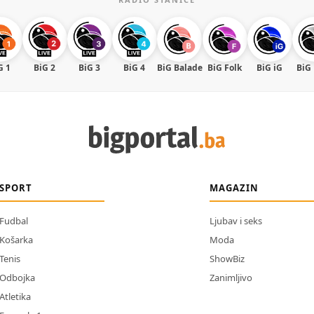
G 1
BiG 2
BiG 3
BiG 4
BiG Balade
BiG Folk
BiG iG
BiG
SPORT
MAGAZIN
Fudbal
Ljubav i seks
Košarka
Moda
Tenis
ShowBiz
Odbojka
Zanimljivo
Atletika