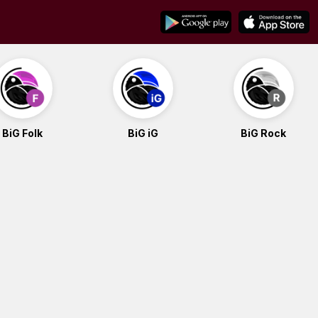
BiG Folk
BiG iG
BiG Rock