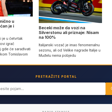
nično u
ćan je i
Beceki može da vozi na
Silverstonu ali priznaje: Nisam
na 100%
 je u četvrtak
ovi igrač
Italijanski vozač je imao fenomenalnu
 gde će sarađivati
sezonu, ali od Velike nagrade Italije u
jakom Tomislavom
Muđelu nema pobjedu
PRETRAŽITE PORTAL
ch
RADIO STANICE