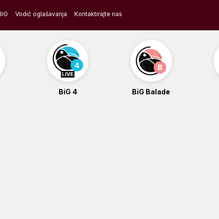
BiG
Vodič oglašavanja
Kontaktirajte nas
BiG 4
BiG Balade