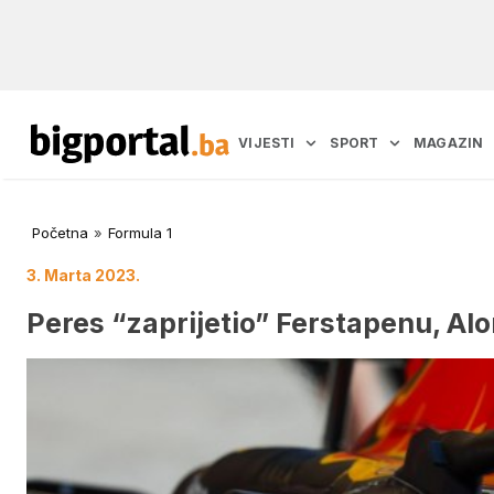
VIJESTI
SPORT
MAGAZIN
Početna
»
Formula 1
3. Marta 2023.
Peres “zaprijetio” Ferstapenu, Al