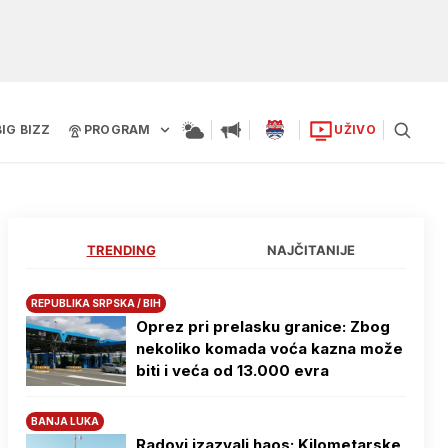
BIG BIZZ
PROGRAM
UŽIVO
TRENDING
NAJČITANIJE
REPUBLIKA SRPSKA / BIH
Oprez pri prelasku granice: Zbog
nekoliko komada voća kazna može
biti i veća od 13.000 evra
BANJA LUKA
Radovi izazvali haos: Kilometarske