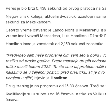
Peres je bio brži 0,438 sekundi od prvog pratioca na 
Njegov timski kolega, aktuelni dvostruki uzastopni šamp
sekundi za Meksikancem.
Četvrto vreme ostvario je Lando Noris u Meklarenu, ispre
vreme imali vozači Mercedesa, Luis Hamilton i Džordž R
Hamilton imao je zaostatak od 2,159 sekundi zaostatka,
“Predvideo sam naše probleme čim sam seo u bolid i vo
razliku od prošle godine. Prepoznavanje drugih nedost
toliko mučili tokom 2022. To što smo taj problem rešili 
nalazimo se u željenoj poziciji pred prvu trku, ali je ovo
verujem u njih”
, izjavio je
Hamilton
.
Drugi trening je na programu od 15.30 časova. Treći se 
Kvalifikacije su u subotu od 16 časova, a trka za Veliku
časova.