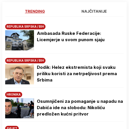
TRENDING
NAJČITANIJE
REPUBLIKA SRPSKA / BIH
Ambasada Ruske Federacije:
Licemjerje u svom punom sjaju
REPUBLIKA SRPSKA / BIH
Dodik: Helez ekstremista koji svaku
priliku koristi za netrpeljivost prema
Srbima
HRONIKA
Osumnjičeni za pomaganje u napadu na
Dabića ide na slobodu: Nikoliću
predložen kućni pritvor
SVIJET