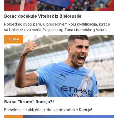
Borac dočekuje Vitebsk iz Bjelorusije
Pobjednik ovog para, u posljednjem kolu kvalifikacija, igraće
sa boljim iz dva meča švajcarskog Tuna i islandskog Valura
FUDBAL
Barsa “krade” Rodrija?!
Barselona se uključila u trku za dovođenje Rodrija!