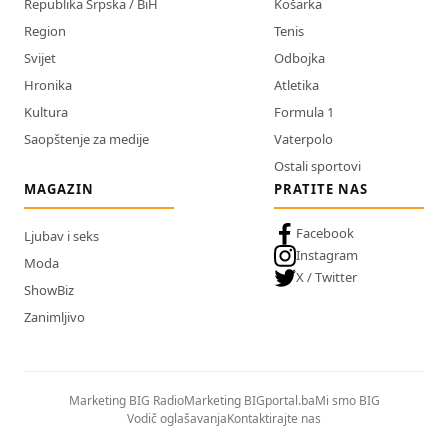
Republika Srpska / BiH
Košarka
Region
Tenis
Svijet
Odbojka
Hronika
Atletika
Kultura
Formula 1
Saopštenje za medije
Vaterpolo
Ostali sportovi
MAGAZIN
PRATITE NAS
Facebook
Ljubav i seks
Instagram
Moda
X / Twitter
ShowBiz
Zanimljivo
Marketing BIG Radio
Marketing BIGportal.ba
Mi smo BIG
Vodič oglašavanja
Kontaktirajte nas