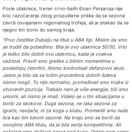
Posle utakmice, trener crno-belih Đoan Penjaroja nije
krio razočaranje zbog propuštene prilike da se sezona
završi osvajanjem regionalnog trofeja, ali je istakao da se
njegov tim borio do samog kraja.
“Prvo čestitke Dubaiju na tituli u ABA ligi. Mislim da smo
se trudili da pobedimo. Bila je ovo utakmica 50/50. Vrlo
je teško bilo dobiti ovu utakmicu, kada je ovakva
važnost. Pravili smo greške u bitnim momentima u
poslednjoj četvrtini. Nismo kontrolisali defanzivni skok.
Jasno je bilo da sa lošim procentima dobrih šuteva
nismo mogli. To nije normalno, promašivali smo trojke iz
otvorenih pozicija. Trebalo nam je više energije, bili smo
umorni, ali nismo je imali. Videlo se u tim situacijama u
borbi za skokove. Duga sezona, ne laka sezona za
igrače, navijače, ni za koga u klubu. Promenili smo naše
lice kao tim tokom sezone. Na kraju smo se borili da
osvojimo ABA titulu, da je bila serija kompetitivna. Ali
nažalost smo doživeli poraz kod kuće. Ostaje nam samo