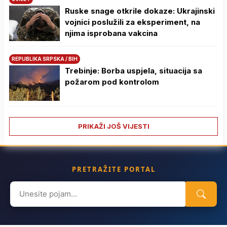
Ruske snage otkrile dokaze: Ukrajinski
vojnici poslužili za eksperiment, na
njima isprobana vakcina
REPUBLIKA SRPSKA / BIH
Trebinje: Borba uspjela, situacija sa
požarom pod kontrolom
PRIKAŽI JOŠ VIJESTI
PRETRAŽITE PORTAL
Search
for: