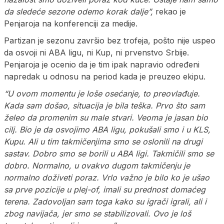
da sledeće sezone odemo korak dalje”,
rekao je
Penjaroja na konferenciji za medije.
Partizan je sezonu završio bez trofeja, pošto nije uspeo
da osvoji ni ABA ligu, ni Kup, ni prvenstvo Srbije.
Penjaroja je ocenio da je tim ipak napravio određeni
napredak u odnosu na period kada je preuzeo ekipu.
“U ovom momentu je loše osećanje, to preovlađuje.
Kada sam došao, situacija je bila teška. Prvo što sam
želeo da promenim su male stvari. Veoma je jasan bio
cilj. Bio je da osvojimo ABA ligu, pokušali smo i u KLS,
Kupu. Ali u tim takmičenjima smo se oslonili na drugi
sastav. Dobro smo se borili u ABA ligi. Takmičili smo se
dobro. Normalno, u ovakvo dugom takmičenju je
normalno doživeti poraz. Vrlo važno je bilo ko je ušao
sa prve pozicije u plej-of, imali su prednost domaćeg
terena. Zadovoljan sam toga kako su igrači igrali, ali i
zbog navijača, jer smo se stabilizovali. Ovo je loš