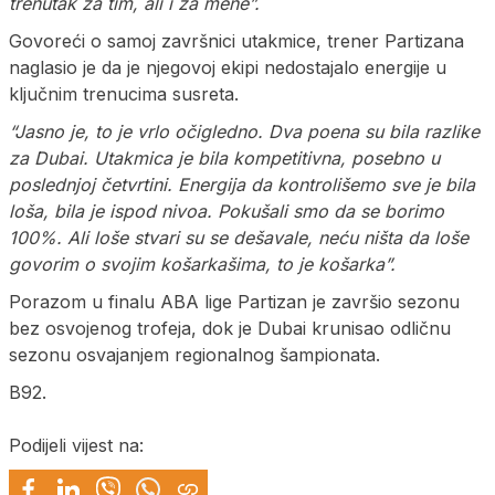
trenutak za tim, ali i za mene”.
Govoreći o samoj završnici utakmice, trener Partizana
naglasio je da je njegovoj ekipi nedostajalo energije u
ključnim trenucima susreta.
“Jasno je, to je vrlo očigledno. Dva poena su bila razlike
za Dubai. Utakmica je bila kompetitivna, posebno u
poslednjoj četvrtini. Energija da kontrolišemo sve je bila
loša, bila je ispod nivoa. Pokušali smo da se borimo
100%. Ali loše stvari su se dešavale, neću ništa da loše
govorim o svojim košarkašima, to je košarka”.
Porazom u finalu ABA lige Partizan je završio sezonu
bez osvojenog trofeja, dok je Dubai krunisao odličnu
sezonu osvajanjem regionalnog šampionata.
B92.
Podijeli vijest na: