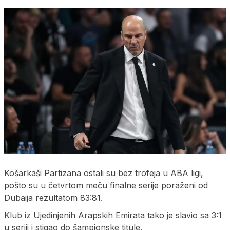
Košarkaši Partizana ostali su bez trofeja u ABA ligi,
pošto su u četvrtom meču finalne serije poraženi od
Dubaija rezultatom 83:81.
Klub iz Ujedinjenih Arapskih Emirata tako je slavio sa 3:1
u seriji i stigao do šampionske titule.