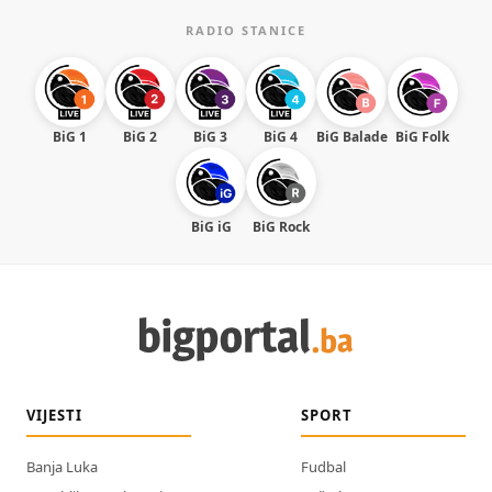
RADIO STANICE
BiG 1
BiG 2
BiG 3
BiG 4
BiG Balade
BiG Folk
BiG iG
BiG Rock
VIJESTI
SPORT
Banja Luka
Fudbal