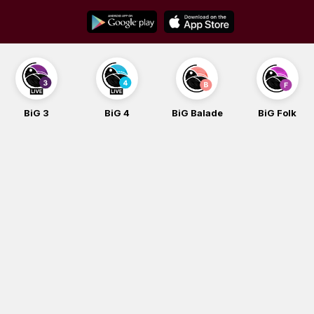
Skip
to
content
BiG 3
BiG 4
BiG Balade
BiG Folk