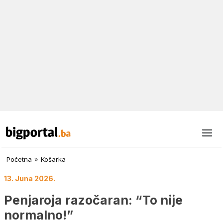
Početna
»
Košarka
13. Juna 2026.
Penjaroja razočaran: “To nije
normalno!”