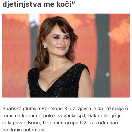
djetinjstva me koči”
Španska glumica Penelope Kruz izjavila je da razmišlja o
tome da konačno položi vozački ispit, nakon što joj je
irski pevač Bono, frontmen grupe U2, za rođendan
poklonio automobil.