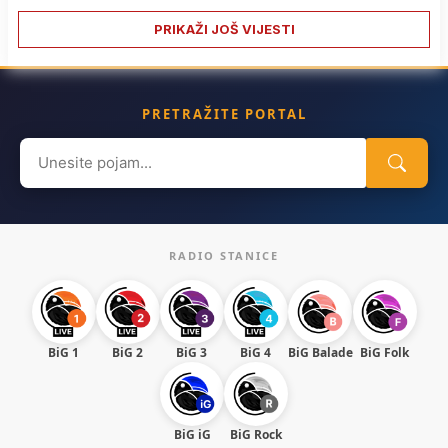
PRIKAŽI JOŠ VIJESTI
PRETRAŽITE PORTAL
Search
for:
RADIO STANICE
BiG 1
BiG 2
BiG 3
BiG 4
BiG Balade
BiG Folk
BiG iG
BiG Rock