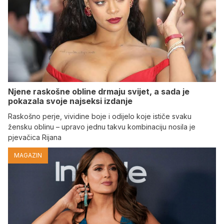
Njene raskošne obline drmaju svijet, a sada je
pokazala svoje najseksi izdanje
Raskošno perje, vividine boje i odijelo koje ističe svaku
žensku oblinu – upravo jednu takvu kombinaciju nosila je
pjevačica Rijana
MAGAZIN