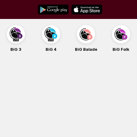
Skip
to
content
BiG 3
BiG 4
BiG Balade
BiG Folk