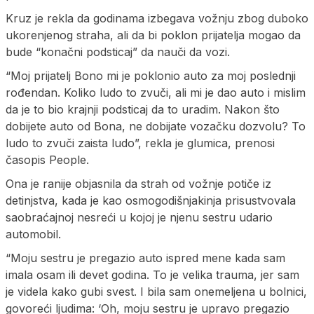
Kruz je rekla da godinama izbegava vožnju zbog duboko
ukorenjenog straha, ali da bi poklon prijatelja mogao da
bude “konačni podsticaj” da nauči da vozi.
“Moj prijatelj Bono mi je poklonio auto za moj poslednji
rođendan. Koliko ludo to zvuči, ali mi je dao auto i mislim
da je to bio krajnji podsticaj da to uradim. Nakon što
dobijete auto od Bona, ne dobijate vozačku dozvolu? To
ludo to zvuči zaista ludo”, rekla je glumica, prenosi
časopis People.
Ona je ranije objasnila da strah od vožnje potiče iz
detinjstva, kada je kao osmogodišnjakinja prisustvovala
saobraćajnoj nesreći u kojoj je njenu sestru udario
automobil.
“Moju sestru je pregazio auto ispred mene kada sam
imala osam ili devet godina. To je velika trauma, jer sam
je videla kako gubi svest. I bila sam onemeljena u bolnici,
govoreći ljudima: ‘Oh, moju sestru je upravo pregazio