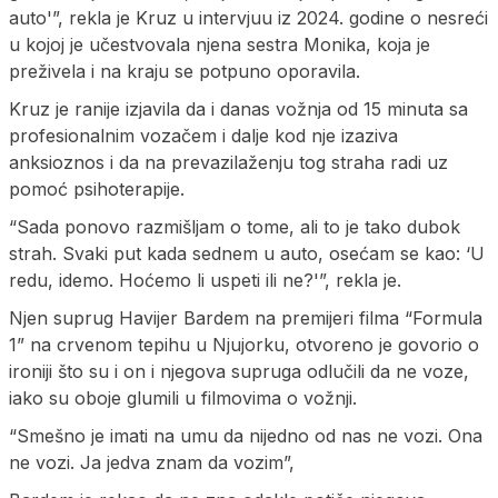
auto'”, rekla je Kruz u intervjuu iz 2024. godine o nesreći
u kojoj je učestvovala njena sestra Monika, koja je
preživela i na kraju se potpuno oporavila.
Kruz je ranije izjavila da i danas vožnja od 15 minuta sa
profesionalnim vozačem i dalje kod nje izaziva
anksioznos i da na prevazilaženju tog straha radi uz
pomoć psihoterapije.
“Sada ponovo razmišljam o tome, ali to je tako dubok
strah. Svaki put kada sednem u auto, osećam se kao: ‘U
redu, idemo. Hoćemo li uspeti ili ne?'”, rekla je.
Njen suprug Havijer Bardem na premijeri filma “Formula
1” na crvenom tepihu u Njujorku, otvoreno je govorio o
ironiji što su i on i njegova supruga odlučili da ne voze,
iako su oboje glumili u filmovima o vožnji.
“Smešno je imati na umu da nijedno od nas ne vozi. Ona
ne vozi. Ja jedva znam da vozim”,