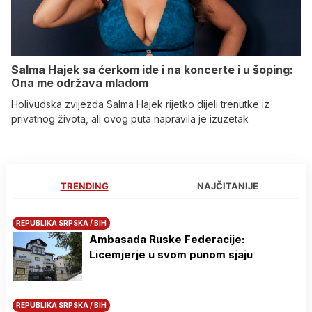
Salma Hajek sa ćerkom ide i na koncerte i u šoping:
Ona me održava mladom
Holivudska zvijezda Salma Hajek rijetko dijeli trenutke iz
privatnog života, ali ovog puta napravila je izuzetak
TRENDING
NAJČITANIJE
REPUBLIKA SRPSKA / BIH
Ambasada Ruske Federacije:
Licemjerje u svom punom sjaju
REPUBLIKA SRPSKA / BIH