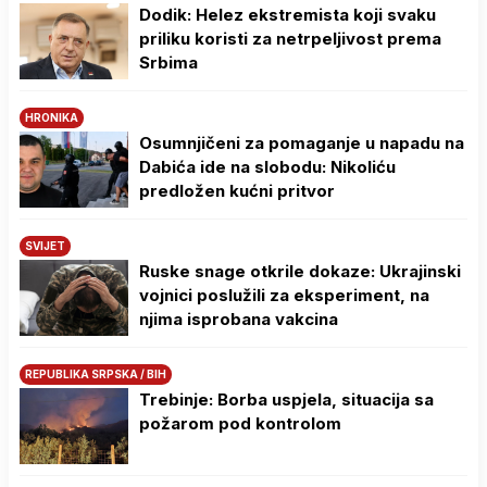
Dodik: Helez ekstremista koji svaku
priliku koristi za netrpeljivost prema
Srbima
HRONIKA
Osumnjičeni za pomaganje u napadu na
Dabića ide na slobodu: Nikoliću
predložen kućni pritvor
SVIJET
Ruske snage otkrile dokaze: Ukrajinski
vojnici poslužili za eksperiment, na
njima isprobana vakcina
REPUBLIKA SRPSKA / BIH
Trebinje: Borba uspjela, situacija sa
požarom pod kontrolom