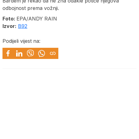
Bardem je rekao da ne zna odakle potiče njegova
odbojnost prema vožnji.
Foto:
EPA/ANDY RAIN
Izvor:
B92
Podijeli vijest na: