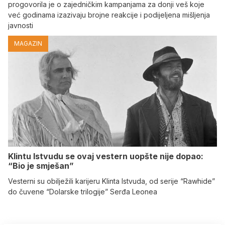
progovorila je o zajedničkim kampanjama za donji veš koje
već godinama izazivaju brojne reakcije i podijeljena mišljenja
javnosti
MAGAZIN
Klintu Istvudu se ovaj vestern uopšte nije dopao:
“Bio je smješan”
Vesterni su obilježili karijeru Klinta Istvuda, od serije “Rawhide”
do čuvene “Dolarske trilogije” Serđa Leonea