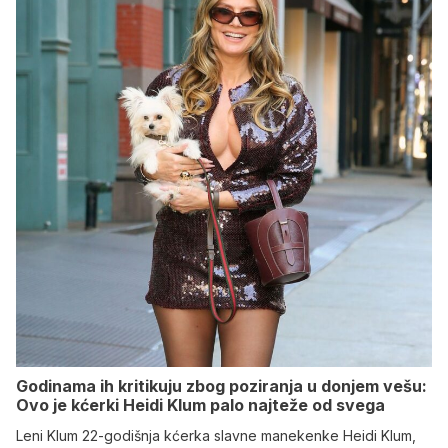
Godinama ih kritikuju zbog poziranja u donjem vešu:
Ovo je kćerki Heidi Klum palo najteže od svega
Leni Klum 22-godišnja kćerka slavne manekenke Heidi Klum,