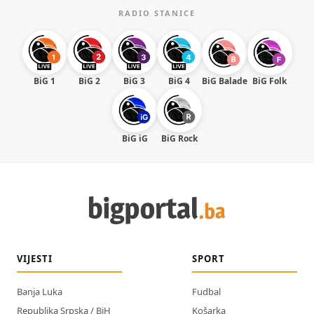
RADIO STANICE
BiG 1
BiG 2
BiG 3
BiG 4
BiG Balade
BiG Folk
BiG iG
BiG Rock
VIJESTI
SPORT
Banja Luka
Fudbal
Republika Srpska / BiH
Košarka