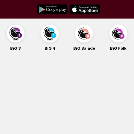
Skip
to
content
BiG 3
BiG 4
BiG Balade
BiG Folk