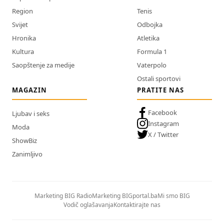
Region
Tenis
Svijet
Odbojka
Hronika
Atletika
Kultura
Formula 1
Saopštenje za medije
Vaterpolo
Ostali sportovi
MAGAZIN
PRATITE NAS
Facebook
Ljubav i seks
Instagram
Moda
X / Twitter
ShowBiz
Zanimljivo
Marketing BIG Radio
Marketing BIGportal.ba
Mi smo BIG
Vodič oglašavanja
Kontaktirajte nas