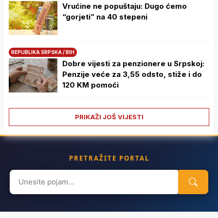
Vrućine ne popuštaju: Dugo ćemo
“gorjeti” na 40 stepeni
REPUBLIKA SRPSKA / BIH
Dobre vijesti za penzionere u Srpskoj:
Penzije veće za 3,55 odsto, stiže i do
120 KM pomoći
PRIKAŽI JOŠ VIJESTI
PRETRAŽITE PORTAL
Search
for: