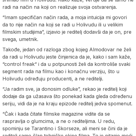
radi na način na koji on realizuje svoja ostvarenja.
“Imam specifičan način rada, a moja intuicija mi govori
da to nije način na koji se radi u Holivudu ili u velikim
filmskim studijima”, izjavio je reditelj dodavši da je on, pre
svega, umetnik.
Takođe, jedan od razloga zbog kojeg Almodovar ne želi
da radi u Holivudu jeste činjenica da je, kako i sam kaže,
“control freak“ i da u potpunosti želi da kontroliše svaki
segment rada na filmu kao i konačnu verziju, što u
Holivudu određuju producenti, a ne reditelji.
“Ja radim sve, ja donosim odluke”, rekao je reditelj koji
dodaje da ga užasava što ponekad kada gleda određenu
seriju, vidi da je na kraju epizode reditelj jedva spomenut.
“Čak i kada čitate filmske magazine vidite da se
raspravlja o glumcima, a ne o rediteljima. U redu,
spominju se Tarantino i Skorseze, ali meni se čini da je
reditelj samo član tehničke ekipe filma. To je pitanje moći.