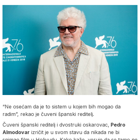
“Ne osećam da je to sistem u kojem bih mogao da
radim”, rekao je čuveni španski reditelj.
Čuveni španski reditelj i dvostruki oskarovac,
Pedro
Almodovar
izričit je u svom stavu da nikada ne bi
snimao film u Holivudu. Kako kaže, veruje da se tamo ne