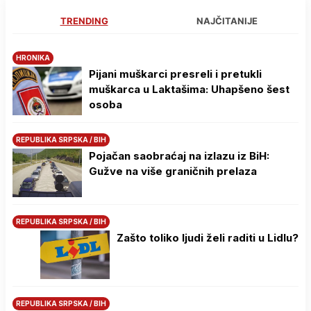
TRENDING
NAJČITANIJE
HRONIKA
Pijani muškarci presreli i pretukli
muškarca u Laktašima: Uhapšeno šest
osoba
REPUBLIKA SRPSKA / BIH
Pojačan saobraćaj na izlazu iz BiH:
Gužve na više graničnih prelaza
REPUBLIKA SRPSKA / BIH
Zašto toliko ljudi želi raditi u Lidlu?
REPUBLIKA SRPSKA / BIH